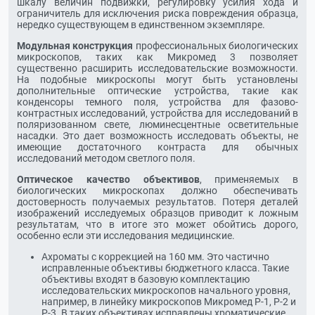
шкалу величин подвижки, регулировку усилия хода и
ограничитель для исключения риска повреждения образца,
нередко существующем в единственном экземпляре.
Модульная конструкция
профессиональных биологических
микроскопов, таких как Микромед 3 позволяет
существенно расширить исследовательские возможности.
На подобные микроскопы могут быть установлены
дополнительные оптические устройства, такие как
конденсоры темного поля, устройства для фазово-
контрастных исследований, устройства для исследований в
поляризованном свете, люминесцентные осветительные
насадки. Это дает возможность исследовать объекты, не
имеющие достаточного контраста для обычных
исследований методом светлого поля.
Оптическое качество объективов
, применяемых в
биологических микроскопах должно обеспечивать
достоверность получаемых результатов. Потеря деталей
изображений исследуемых образцов приводит к ложным
результатам, что в итоге это может обойтись дорого,
особенно если эти исследования медицинские.
Ахроматы с коррекцией на 160 мм. Это частично
исправленные объективы бюджетного класса. Такие
объективы входят в базовую комплектацию
исследовательских микроскопов начального уровня,
например, в линейку микроскопов Микромед Р-1, Р-2 и
Р-3. В таких объективах исправлены хроматические