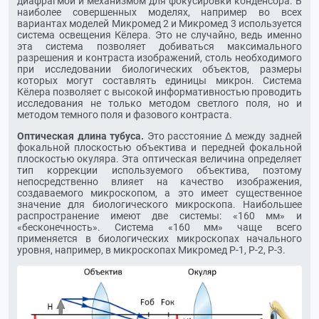
диафрагмой и механизмом для фокусировки конденсора. В
наиболее совершенных моделях, например во всех
вариантах моделей Микромед 2 и Микромед 3 используется
система освещения Кёлера. Это не случайно, ведь именно
эта система позволяет добиваться максимального
разрешения и контраста изображений, столь необходимого
при исследовании биологических объектов, размеры
которых могут составлять единицы микрон. Система
Кёлера позволяет с высокой информативностью проводить
исследования не только методом светлого поля, но и
методом темного поля и фазового контраста.
Оптическая длина тубуса.
Это расстояние Δ между задней
фокальной плоскостью объектива и передней фокальной
плоскостью окуляра. Эта оптическая величина определяет
тип коррекции используемого объектива, поэтому
непосредственно влияет на качество изображения,
создаваемого микроскопом, а это имеет существенное
значение для биологического микроскопа. Наибольшее
распространение имеют две системы: «160 мм» и
«бесконечность». Система «160 мм» чаще всего
применяется в биологических микроскопах начального
уровня, например, в микроскопах Микромед Р-1, Р-2, Р-3.