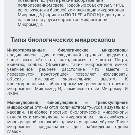
позволяет получать резкие изображения в
поляризованном свете. Подобные объективы SP POL
используются в базовой комплектации микроскопов
Микромед 3 (варианты ПОЛ LED и ПОЛ Н) и доступны
на заказ для других вариантов микроскопов
Микромед 3.
Типы биологических микроскопов
Инвертированные биологические микроскопы
предназначены для исследований крупных предметов,
чаще всего объектов, находящихся в чашках Петри,
кюветах, колбах. Объективы таких микроскопов имеют
увеличенное рабочее расстояние, что вместе с
перевернутой конструкцией позволяет исследовать
объекты, имеющие значительную высоту. К
инвертированным лабораторным микроскопам относятся
микроскопы Микромед И, люминесцентный Микромед И
ЛЮМ.
Монокулярный, бинокулярные и тринокулярные
микроскопы
отличаются количеством тубусов визуальной
насадки. Наиболее простые биологические микроскопы
относятся к монокулярным микроскопам – они снабжены
монокулярной насадкой с одним окулярным тубусом. Такие
микроскопы предназначены для наблюдения одним
глазом.