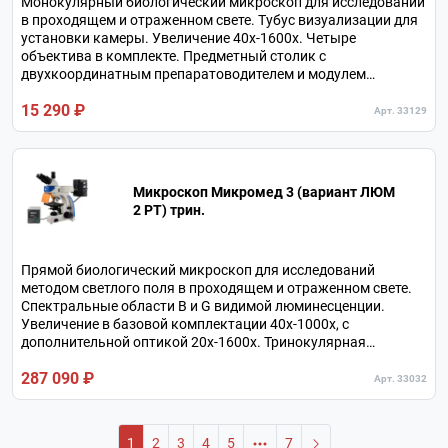
Монокулярный биологический микроскоп для исследований
в проходящем и отраженном свете. Тубус визуализации для
установки камеры. Увеличение 40х-1600х. Четыре
объектива в комплекте. Предметный столик с
двухкоординатным препаратоводителем и модулем
подогрева биологических образцов. Питание от
15 290 ₽
аккумулятора или от сетевого адаптера.
Арт. 33129
Микроскоп Микромед 3 (вариант ЛЮМ
2 РТ) трин.
Прямой биологический микроскоп для исследований
методом светлого поля в проходящем и отраженном свете.
Спектральные области B и G видимой люминесценции.
Увеличение в базовой комплектации 40х-1000х, с
дополнительной оптикой 20х-1600х. Тринокулярная
визуальная насадка. Револьверное устройство на 5
287 090 ₽
объективов.
Арт. 33032
1
2
3
4
5
7