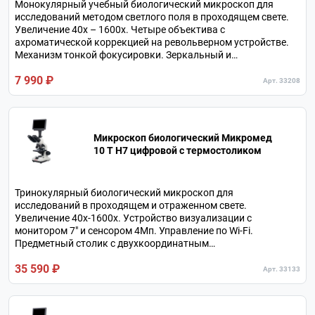
Монокулярный учебный биологический микроскоп для
исследований методом светлого поля в проходящем свете.
Увеличение 40х – 1600х. Четыре объектива с
ахроматической коррекцией на револьверном устройстве.
Механизм тонкой фокусировки. Зеркальный и
светодиодный осветитель. Металлический штатив.
7 990 ₽
Арт. 33208
Микроскоп биологический Микромед
10 T H7 цифровой c термостоликом
Тринокулярный биологический микроскоп для
исследований в проходящем и отраженном свете.
Увеличение 40х-1600х. Устройство визуализации с
монитором 7" и сенсором 4Мп. Управление по Wi-Fi.
Предметный столик с двухкоординатным
препаратоводителем и модулем подогрева биологических
35 590 ₽
образцов. Питание от аккумулятора или от сетевого
Арт. 33133
адаптера.