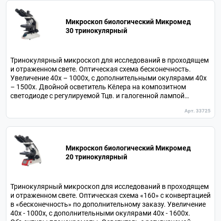
Микроскоп биологический Микромед
30 тринокулярный
Тринокулярный микроскоп для исследований в проходящем
и отраженном свете. Оптическая схема бесконечность.
Увеличение 40х – 1000х, с дополнительными окулярами 40х
– 1500х. Двойной осветитель Кёлера на композитном
светодиоде с регулируемой Тцв. и галогенной лампой
оборудован менеджером света. Осветитель косого
Арт. 33725
отраженного света. Предметный столик с электронным
координатором. Информационный дисплей. Револьвер на 5
объективов.
Микроскоп биологический Микромед
20 тринокулярный
Тринокулярный микроскоп для исследований в проходящем
и отраженном свете. Оптическая схема «160» с конвертацией
в «бесконечность» по дополнительному заказу. Увеличение
40х - 1000х, с дополнительными окулярами 40х - 1600х.