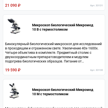
образцов. Питание от аккумулятора или от сетевого
21 090 ₽
адаптера.
Арт. 33131
Микроскоп биологический Микромед
10 B c термостоликом
Бинокулярный биологический микроскоп для исследований
в проходящем и отраженном свете. Увеличение 40х-1600х.
Четыре объектива в комплекте. Предметный столик с
двухкоординатным препаратоводителем и модулем
подогрева биологических образцов. Питание от
аккумулятора или от сетевого адаптера.
19 590 ₽
Арт. 33130
Микроскоп биологический Микромед
10 M c термостоликом