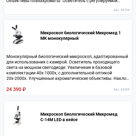
Объективы планахроматы. Осветитель с регулируемой
цветовой температурой. Менеджер света для индикации и
Арт. 33724
памяти установок. Осветитель косого отраженного света.
Информационный дисплей.
Микроскоп биологический Микромед 1
МК монокулярный
Монокулярный биологический микроскоп, адаптированный
для использования с камерой. Осветитель проходящего
света на мощном светодиоде. Увеличение в базовой
комплектации 40х-1000х, с дополнительной оптикой
20х-2000х. Улучшенные ахроматические объективы. Наклон
окулярного тубуса 30⁰. В комплекте 4 объектива.
24 390 ₽
Арт. 33339
Микроскоп биологический Микромед
C-14M LED в кейсе