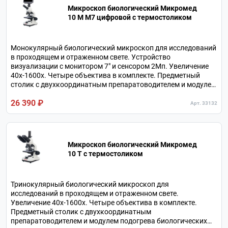
Микроскоп биологический Микромед
10 M M7 цифровой c термостоликом
Монокулярный биологический микроскоп для исследований
в проходящем и отраженном свете. Устройство
визуализации с монитором 7" и сенсором 2Мп. Увеличение
40х-1600х. Четыре объектива в комплекте. Предметный
столик с двухкоординатным препаратоводителем и модулем
подогрева биологических образцов. Питание от
26 390 ₽
аккумулятора или от сетевого адаптера.
Арт. 33132
Микроскоп биологический Микромед
10 T c термостоликом
Тринокулярный биологический микроскоп для
исследований в проходящем и отраженном свете.
Увеличение 40х-1600х. Четыре объектива в комплекте.
Предметный столик с двухкоординатным
препаратоводителем и модулем подогрева биологических