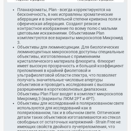
Планахроматы, Plan - всегда корректируются на
бесконечность, в них исправлены хроматические
аберрации и в значительной степени кривизна поля и
сферическая аберрация. Создают резкое и
контрастное изображение по всему полю с малыми
цветовыми искажениями. Объективами Plan
комплектуются все варианты микроскопов Микромед
3.
Объективы для люминесценции. Для биологических
люминесцентных микроскопов доступны специальные
объективы, изготовленные с применением
кристаллического материала флюорита. Флюорит
имеет высокую прозрачность и большой коэффициент
преломления в крайней фиолетовой и
ультрафиолетовой области спектра, что позволяет
получать значительные числовые апертуры
объективов и проводить исследования с высоким
разрешением в коротковолновых диапазонах.
Объективы Plan Fluor входят в комплект микроскопов
Микромед 3 (варианты ЛЮМ 2РТ и 4РТ).
Объективы для исследований в поляризованном свете
используются для исследований как в
поляризованном, так и в обычном свете. Оптические
детали таких объективов изготавливаются из стекол
свободных от остаточных напряжений - Strain Free не
имеющих свойств двойного лучепреломления, что