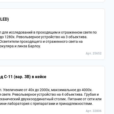
 LED)
для исследований в проходящем и отраженном свете по
 до 1280х. Револьверное устройство на 3 объектива.
Осветители проходящего и отраженного света на
 окуляра и линза Барлоу.
Арт. 25652
С-11 (вар. 3B) в кейсе
 Увеличение от 40х до 2000х, максимальное до 4000х.
вете. Револьверное устройство на 4 объектива. Грубая и
ханический двухкоординатный столик. Питание от сети или
 мини-лаборатория с препаратами и принадлежностями.
Арт. 32806