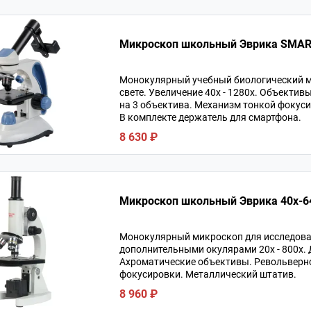
Микроскоп школьный Эврика SMART
Монокулярный учебный биологический м
свете. Увеличение 40х - 1280х. Объекти
на 3 объектива. Механизм тонкой фокуси
В комплекте держатель для смартфона.
8 630 ₽
Микроскоп школьный Эврика 40х-64
Монокулярный микроскоп для исследовани
дополнительными окулярами 20х - 800х. 
Ахроматические объективы. Револьверное
фокусировки. Металлический штатив.
8 960 ₽