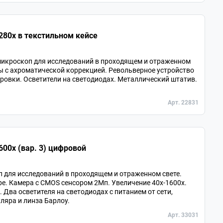
80х в текстильном кейсе
икроскоп для исследований в проходящем и отраженном
вы с ахроматической коррекцией. Револьверное устройство
ровки. Осветители на светодиодах. Металлический штатив.
Арт. 22831
00х (вар. 3) цифровой
для исследований в проходящем и отраженном свете.
е. Камера с CMOS сенсором 2Мп. Увеличение 40х-1600х.
 Два осветителя на светодиодах с питанием от сети,
уляра и линза Барлоу.
Арт. 33031