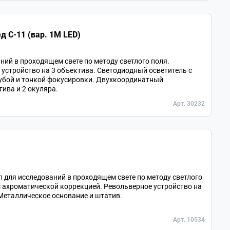
 С-11 (вар. 1М LED)
ий в проходящем свете по методу светлого поля.
 устройство на 3 объектива. Светодиодный осветитель с
рубой и тонкой фокусировки. Двухкоординатный
ива и 2 окуляра.
Арт. 30232
для исследований в проходящем свете по методу светлого
 с ахроматической коррекцией. Револьверное устройство на
Металлическое основание и штатив.
Арт. 10534