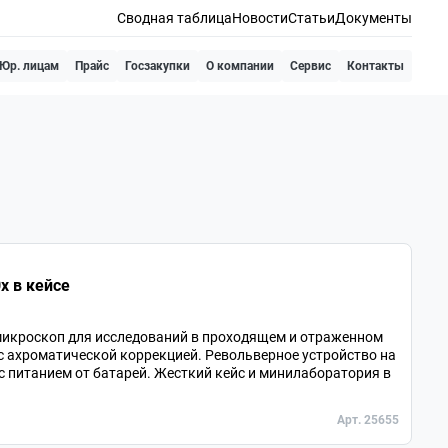
Сводная таблица
Новости
Статьи
Документы
Юр. лицам
Прайс
Госзакупки
О компании
Сервис
Контакты
x в кейсе
икроскоп для исследований в проходящем и отраженном
 с ахроматической коррекцией. Револьверное устройство на
 с питанием от батарей. Жесткий кейс и минилаборатория в
Арт. 25655