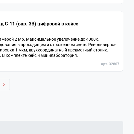
 С-11 (вар. 3B) цифровой в кейсе
мерой 2 Мр. Максимальное увеличение до 4000х,
едования в проходящем и отраженном свете. Револьверное
сировка 1 мкм, двухкоординатный предметный столик.
й. В комплекте кейс и минилаборатория.
Арт. 32807