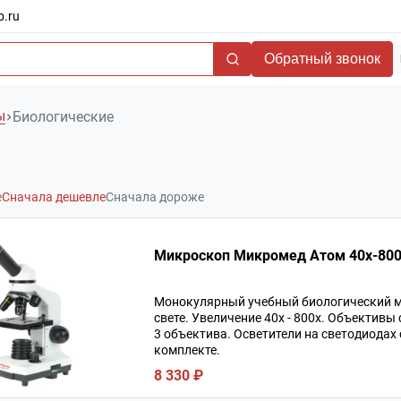
b.ru
Обратный звонок
ы
Биологические
е
Сначала дешевле
Сначала дороже
Микроскоп Микромед Атом 40x-800
Монокулярный учебный биологический м
свете. Увеличение 40х - 800х. Объективы
3 объектива. Осветители на светодиодах
комплекте.
8 330 ₽