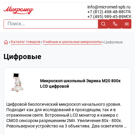
info@micromed-spb.ru
+7 (812) 498-48-88
СПБ
+7 (495) 989-45-89
МСК
Каталог товаров
Учебные и школьные микроскопы
Цифровые
Цифровые
Микроскоп школьный Эврика M20 800х
LCD цифровой
Цифровой биологический микроскоп начального уровня.
Подходит как для исследований в проходящем, так и в
отраженном свете. Встроенный LCD монитор и камера с
CMOS сенсором разрешением 2Мп. Увеличение 80х - 800х.
Револьверное устройство на 3 объектива. Два осветителя на
светодиодах с питанием от сети, батарей или порта USB ПК.