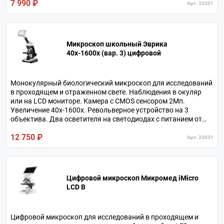
7 990 ₽
Арт. 33201
Микроскоп школьный Эврика
40х-1600х (вар. 3) цифровой
Монокулярный биологический микроскоп для исследований
в проходящем и отраженном свете. Наблюдения в окуляр
или на LCD мониторе. Камера с CMOS сенсором 2Мп.
Увеличение 40х-1600х. Револьверное устройство на 3
объектива. Два осветителя на светодиодах с питанием от
сети, батарей или порта USB. В комплекте 3 окуляра и линза
12 750 ₽
Барлоу.
Арт. 33031
Цифровой микроскоп Микромед iMicro
LCD В
Цифровой микроскоп для исследований в проходящем и