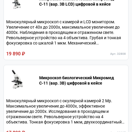
С-11 (вар. 3B LСD) цифровой в кейсе
Монокулярный микроскоп с камерой и LCD монитором.
Увеличение от 40х до 2000х, максимальное увеличение до
4000х. Наблюдения в проходящем и отраженном свете.
Револьверное устройство на 4 объектива. Грубая и тонкая
фокусировка со шкалой 1 мкм. Механический
двухкоординатный столик. Питание от сети или от батарей.
19 890 ₽
В комплекте жесткий кейс и мини-лаборатория с
Арт. 32808
препаратами и принадлежностями.
Микроскоп биологический Микромед
С-11 (вар. 3B) цифровой в кейсе
Монокулярный микроскоп с окулярной камерой 2 Мр.
Максимальное увеличение до 4000х, эффективное
увеличение до 2000х. Исследования в проходящем и
отраженном свете. Револьверное устройство на 4
объектива. Тонкая фокусировка 1 мкм, двухкоординатный
предметный столик. Питание осветителей от сети и от