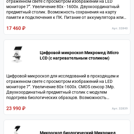
отраженном свете с просмотром изображений на LED
мониторе 7”. Увеличение 80х - 1600х. Двухкоординатный
предметный столик. Возможность сохранения на карту
памяти и подключения к ПК. Питание от аккумулятора или
от сетевого адаптера.
17 460 ₽
Арт. 32840
Цифровой микроскоп Микромед iMicro
LCD (с нагревательным столиком)
Цифровой микроскоп для исследований в проходящем и
отраженном свете с просмотром изображений на LED
мониторе 7”. Увеличение 80х-1600х. CMOS сенсор 3Мр.
Двухкоординатный предметный столик с модулем
подогрева биологических образцов. Возможность
сохранения данных на карту памяти, подключения к ПК и
23 990 ₽
управления по Wi-Fi со смартфона. Питание от аккумулятора
Арт. 32839
или от сетевого адаптера.
Микроскоп биологический Микромед