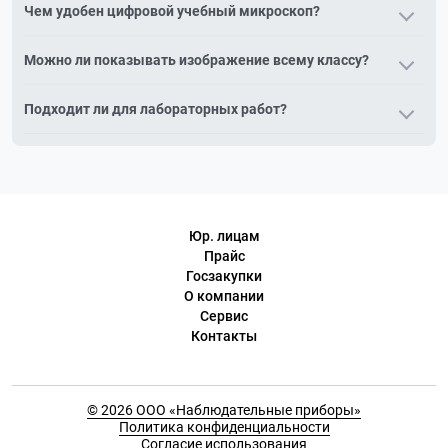
Чем удобен цифровой учебный микроскоп?
Он выводит изображение на экран или компьютер —
Можно ли показывать изображение всему классу?
ученики видят препарат одновременно, а не по очереди в
окуляр.
Да, через монитор или проектор изображение
Подходит ли для лабораторных работ?
демонстрируется всему классу, что повышает
вовлечённость на уроке.
Да, цифровой микроскоп позволяет сохранять снимки
препаратов и оформлять отчёты по лабораторным работам
в электронном виде.
Юр. лицам
Прайс
Госзакупки
О компании
Сервис
Контакты
© 2026 ООО «Наблюдательные приборы»
Политика конфиденциальности
Согласие использования