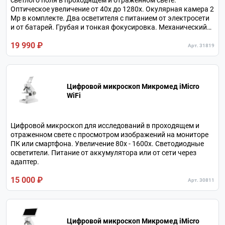
светлого поля в проходящем и отраженном свете.
Оптическое увеличение от 40х до 1280х. Окулярная камера 2
Мр в комплекте. Два осветителя с питанием от электросети
и от батарей. Грубая и тонкая фокусировка. Механический
двухкоординатный столик. В комплекте 3 объектива и 3
19 990 ₽
окуляра.
Арт. 31819
Цифровой микроскоп Микромед iMicro
WiFi
Цифровой микроскоп для исследований в проходящем и
отраженном свете с просмотром изображений на мониторе
ПК или смартфона. Увеличение 80х - 1600х. Светодиодные
осветители. Питание от аккумулятора или от сети через
адаптер.
15 000 ₽
Арт. 30811
Цифровой микроскоп Микромед iMicro