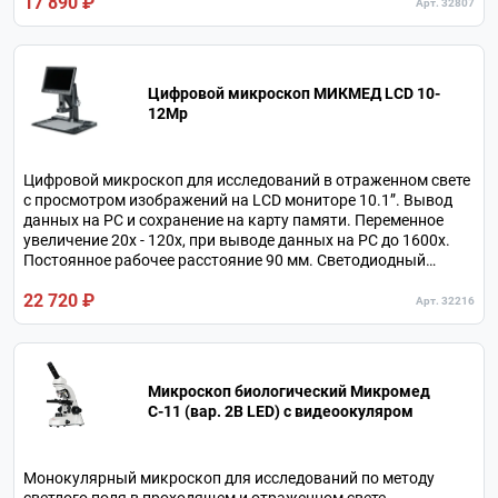
17 890 ₽
батарей. В комплекте кейс и минилаборатория.
Арт. 32807
Цифровой микроскоп МИКМЕД LCD 10-
12Mp
Цифровой микроскоп для исследований в отраженном свете
с просмотром изображений на LCD мониторе 10.1”. Вывод
данных на РС и сохранение на карту памяти. Переменное
увеличение 20х - 120х, при выводе данных на РС до 1600х.
Постоянное рабочее расстояние 90 мм. Светодиодный
кольцевой осветитель. Питание от встроенного
22 720 ₽
аккумулятора.
Арт. 32216
Микроскоп биологический Микромед
С-11 (вар. 2B LED) с видеоокуляром
Монокулярный микроскоп для исследований по методу