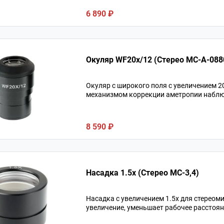
6 890 ₽
Окуляр WF20x/12 (Стерео МС-A-088
Окуляр c широкого поля с увеличением 2
механизмом коррекции аметропии наблю
8 590 ₽
Насадка 1.5х (Стерео МС-3,4)
Насадка с увеличением 1.5х для стерео
увеличение, уменьшает рабочее расстоян