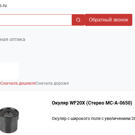
b.ru
Обратный звонок
ная оптика
е
Сначала дешевле
Сначала дороже
Окуляр WF20X (Стерео МС-А-0650)
Окуляр c широкого поля с увеличением 2