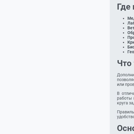
Где
Ме
Ла
Ве
Об
Пр
Кр
Био
Ге
Что
Дополни
позволя
или про
В отлич
работы 
круга за
Правиль
удобств
Осн