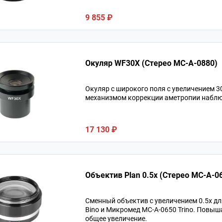
9 855 ₽
Окуляр WF30X (Стерео МС-A-0880)
Окуляр c широкого поля с увеличением 3
механизмом коррекции аметропии наблю
17 130 ₽
Объектив Plan 0.5x (Стерео MC-A-0
Сменный объектив с увеличением 0.5х д
Bino и Микромед MC-A-0650 Trino. Повыш
общее увеличение.