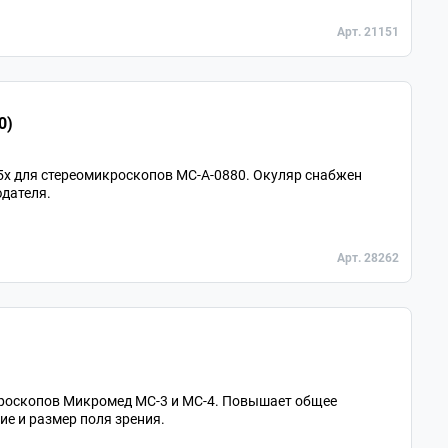
Арт. 21151
0)
5х для стереомикроскопов МС-A-0880. Окуляр снабжен
дателя.
Арт. 28262
кроскопов Микромед МС-3 и МС-4. Повышает общее
ие и размер поля зрения.