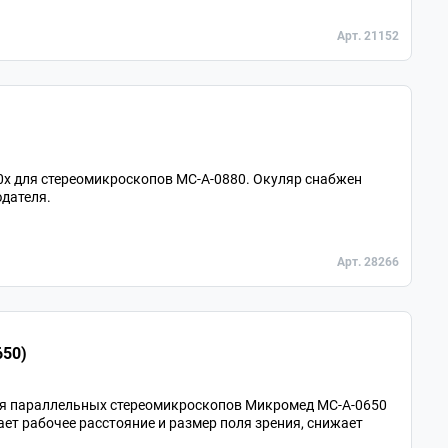
Арт. 21152
0х для стереомикроскопов МС-A-0880. Окуляр снабжен
дателя.
Арт. 28266
650)
ля параллельных стереомикроскопов Микромед MC-A-0650
ает рабочее расстояние и размер поля зрения, снижает