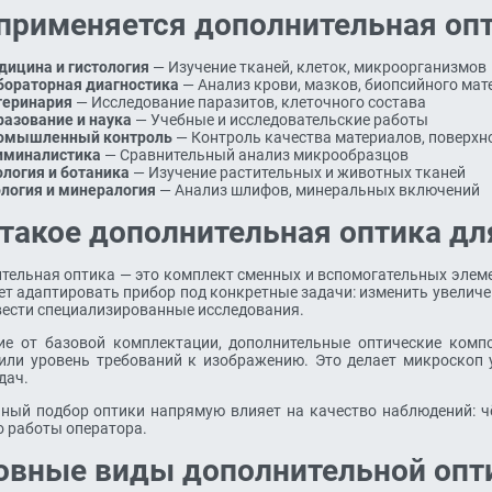
 применяется дополнительная оп
дицина и гистология
— Изучение тканей, клеток, микроорганизмов
бораторная диагностика
— Анализ крови, мазков, биопсийного мат
теринария
— Исследование паразитов, клеточного состава
разование и наука
— Учебные и исследовательские работы
омышленный контроль
— Контроль качества материалов, поверхн
иминалистика
— Сравнительный анализ микрообразцов
логия и ботаника
— Изучение растительных и животных тканей
ология и минералогия
— Анализ шлифов, минеральных включений
 такое дополнительная оптика д
тельная оптика — это комплект сменных и вспомогательных элем
ет адаптировать прибор под конкретные задачи: изменить увеличе
вести специализированные исследования.
ие от базовой комплектации, дополнительные оптические комп
или уровень требований к изображению. Это делает микроскоп
дач.
ный подбор оптики напрямую влияет на качество наблюдений: чё
о работы оператора.
овные виды дополнительной опт