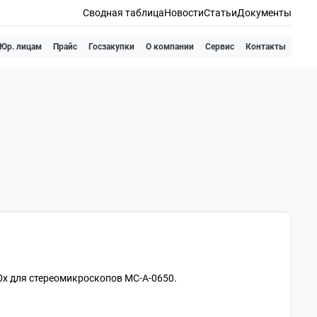
Сводная таблица
Новости
Статьи
Документы
Юр. лицам
Прайс
Госзакупки
О компании
Сервис
Контакты
0х для стереомикроскопов МС-А-0650.