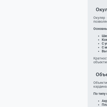
Оку
Окуляр 
позволяе
Основны
Ши
Ко
С у
С 
Вы
Кратнос
объекти
Объ
Объекти
кардина
По типу
Ах
Пл