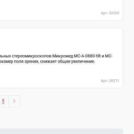
Арт. 32505
льных стереомикроскопов Микромед MC-А-0880-tilt и MC-
размер поля зрения, снижает общее увеличение.
Арт. 28271
5