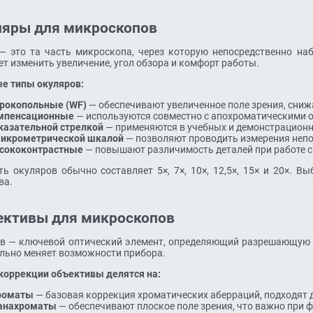
ляры для микроскопов
— это та часть микроскопа, через которую непосредственно на
т изменить увеличение, угол обзора и комфорт работы.
е типы окуляров:
рокопольные (WF)
— обеспечивают увеличенное поле зрения, снижа
мпенсационные
— используются совместно с апохроматическими 
казательной стрелкой
— применяются в учебных и демонстрационн
микрометрической шкалой
— позволяют проводить измерения непо
сококонтрастные
— повышают различимость деталей при работе 
ть окуляров обычно составляет 5×, 7×, 10×, 12,5×, 15× и 20×. В
ва.
ективы для микроскопов
в — ключевой оптический элемент, определяющий разрешающую с
льно меняет возможности прибора.
 коррекции объективы делятся на:
роматы
— базовая коррекция хроматических аберраций, подходят 
анахроматы
— обеспечивают плоское поле зрения, что важно при