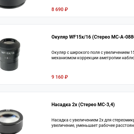
8 690 ₽
Окуляр WF15х/16 (Стерео МС-A-088
Окуляр c широкого поля с увеличением 1
механизмом коррекции аметропии наблю
9 160 ₽
Насадка 2х (Стерео МС-3,4)
Насадка с увеличением 2х для стереоми
увеличение, уменьшает рабочее расстоян