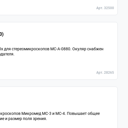
Арт. 32500
0)
0х для стереомикроскопов МС-A-0880. Окуляр снабжен
дателя.
Арт. 28265
микроскопов Микромед МС-3 и МС-4. Повышает общее
ие и размер поля зрения.