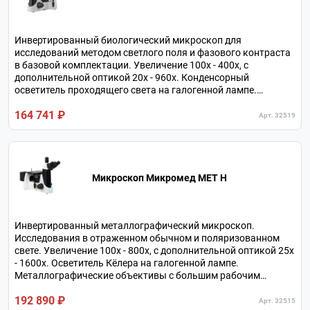
Инвертированный биологический микроскоп для
исследований методом светлого поля и фазового контраста
в базовой комплектации. Увеличение 100х - 400х, с
дополнительной оптикой 20х - 960х. Конденсорный
осветитель проходящего света на галогенной лампе.
Тринокулярная визуальная насадка. Револьверное
164 741 ₽
устройство на 5 объективов.
Арт. 32519
Микроскоп Микромед МЕТ H
Инвертированный металлографический микроскоп.
Исследования в отраженном обычном и поляризованном
свете. Увеличение 100х - 800х, с дополнительной оптикой 25х
- 1600х. Осветитель Кёлера на галогенной лампе.
Металлографические объективы с большим рабочим
расстоянием. Тринокулярная визуальная насадка.
192 890 ₽
Револьверное устройство на 5 объективов.
Арт. 32515