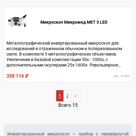
Микроскоп Микромед МЕТ 5 LED
Металлографический инвертированный микроскоп для
исследований в отраженном обычном и поляризованном
свете. В комплекте 5 металлографических объективов.
Увеличение в базовой комплектации 50х - 1000х, с
дополнительными окулярами 25х-1600х. Револьверное
устройство на 6 объективов. Независимый канал
358 116 ₽
визуализации для камеры. Предметный столик допускает
Арт. 31965
нагрузку до 5 кг.
1
2
Всего 15
Инвертированный микроскоп — прибор с перевёрнутой