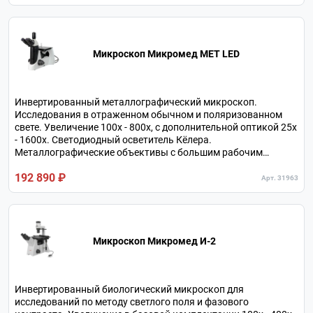
Микроскоп Микромед МЕТ LED
Инвертированный металлографический микроскоп.
Исследования в отраженном обычном и поляризованном
свете. Увеличение 100х - 800х, с дополнительной оптикой 25х
- 1600х. Светодиодный осветитель Кёлера.
Металлографические объективы с большим рабочим
расстоянием. Тринокулярная визуальная насадка.
192 890 ₽
Револьверное устройство на 5 объективов.
Арт. 31963
Микроскоп Микромед И-2
Инвертированный биологический микроскоп для
исследований по методу светлого поля и фазового