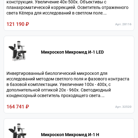
конструкция. Увеличение 40х-500х. Объективы с
планахроматической коррекцией. Осветитель отраженного
света Кёлера для исследований в светлом поле.
Револьверное устройство на 4 объектива. Тринокулярная
121 190 ₽
конструкция визуальной насадки.
Арт. 28116
Микроскоп Микромед И-1 LED
Инвертированный биологический микроскоп для
исследований методом светлого поля и фазового контраста
в базовой комплектации. Увеличение 100х - 400х, с
дополнительной оптикой 20х - 960х. Светодиодный
конденсорный осветитель проходящего света.
Тринокулярная визуальная насадка. Револьверное
164 741 ₽
устройство на 5 объективов.
Арт. 32520
Микроскоп Микромед И-1 Н