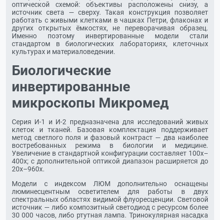
оптической схемой: объективы расположены снизу, а
источник света — сверху. Такая конструкция позволяет
работать с живыми клетками в чашках Петри, флаконах и
других открытых ёмкостях, не переворачивая образец.
Именно поэтому инвертированные модели стали
стандартом в биологических лабораториях, клеточных
культурах и материаловедении.
Биологические
инвертированные
микроскопы Микромед
Серия И-1 и И-2 предназначена для исследований живых
клеток и тканей. Базовая комплектация поддерживает
метод светлого поля и фазовый контраст — два наиболее
востребованных режима в биологии и медицине.
Увеличение в стандартной конфигурации составляет 100х–
400х; с дополнительной оптикой диапазон расширяется до
20х–960х.
Модели с индексом ЛЮМ дополнительно оснащены
люминесцентным осветителем для работы в двух
спектральных областях видимой флуоресценции. Световой
источник — либо композитный светодиод с ресурсом более
30 000 часов, либо ртутная лампа. Тринокулярная насадка