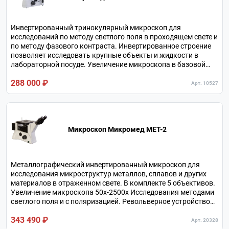
Инвертированный тринокулярный микроскоп для
исследований по методу светлого поля в проходящем свете и
по методу фазового контраста. Инвертированное строение
позволяет исследовать крупные объекты и жидкости в
лабораторной посуде. Увеличение микроскопа в базовой
комплектации 40х-400х, с дополнительными окулярами
288 000 ₽
20х-800х. Револьверное устройство на 5 объективов.
Арт. 10527
Микроскоп Микромед МЕТ-2
Металлографический инвертированный микроскоп для
исследования микроструктур металлов, сплавов и других
материалов в отраженном свете. В комплекте 5 объективов.
Увеличение микроскопа 50х-2500х Исследования методами
светлого поля и c поляризацией. Револьверное устройство
на 5 объективов. Независимый оптический канал для
343 490 ₽
подключения камеры.
Арт. 20328