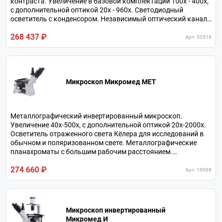
контраста. Увеличение в базовой комплектации 100х - 400х,
с дополнительной оптикой 20х - 960х. Светодиодный
осветитель с конденсором. Независимый оптический канал
для подключения камеры. Нагрузка на предметный столик
268 437 ₽
до 5 кг. Револьверное устройство на 6 объективов.
Арт. 32518
Микроскоп Микромед МЕТ
Металлографический инвертированный микроскоп.
Увеличение 40х-500х, с дополнительной оптикой 20х-2000х.
Осветитель отраженного света Кёлера для исследований в
обычном и поляризованном свете. Металлографические
планахроматы с большим рабочим расстоянием.
Тринокулярная визуальная насадка с независимым
274 660 ₽
каналом визуализации.
Арт. 10528
Микроскоп инвертированный
Микромед И