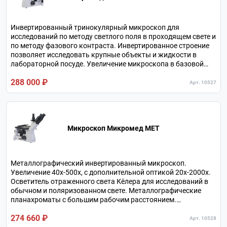
Инвертированный тринокулярный микроскоп для
исследований по методу светлого поля в проходящем свете и
по методу фазового контраста. Инвертированное строение
позволяет исследовать крупные объекты и жидкости в
лабораторной посуде. Увеличение микроскопа в базовой
комплектации 40х-400х, с дополнительными окулярами
288 000 ₽
20х-800х. Револьверное устройство на 5 объективов.
Арт. 10527
Микроскоп Микромед МЕТ
Металлографический инвертированный микроскоп.
Увеличение 40х-500х, с дополнительной оптикой 20х-2000х.
Осветитель отраженного света Кёлера для исследований в
обычном и поляризованном свете. Металлографические
планахроматы с большим рабочим расстоянием.
Тринокулярная визуальная насадка с независимым
274 660 ₽
каналом визуализации.
Арт. 10528