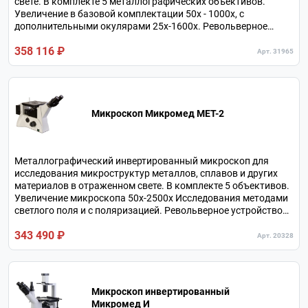
свете. В комплекте 5 металлографических объективов.
Увеличение в базовой комплектации 50х - 1000х, с
дополнительными окулярами 25х-1600х. Револьверное
устройство на 6 объективов. Независимый канал
358 116 ₽
визуализации для камеры. Предметный столик допускает
Арт. 31965
нагрузку до 5 кг.
Микроскоп Микромед МЕТ-2
Металлографический инвертированный микроскоп для
исследования микроструктур металлов, сплавов и других
материалов в отраженном свете. В комплекте 5 объективов.
Увеличение микроскопа 50х-2500х Исследования методами
светлого поля и c поляризацией. Револьверное устройство
на 5 объективов. Независимый оптический канал для
343 490 ₽
подключения камеры.
Арт. 20328
Микроскоп инвертированный
Микромед И