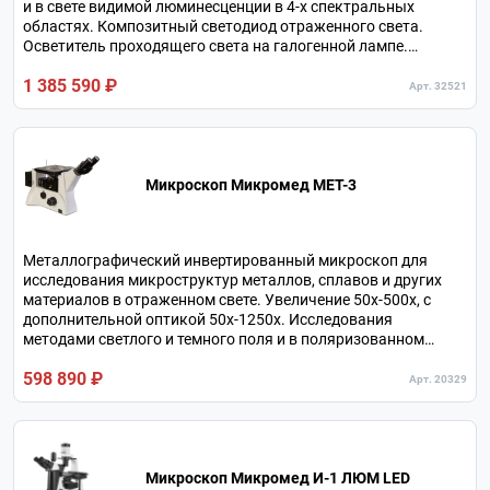
и в свете видимой люминесценции в 4-х спектральных
областях. Композитный светодиод отраженного света.
Осветитель проходящего света на галогенной лампе.
Независимый оптический канал для подключения камеры.
1 385 590 ₽
Увеличение в базовой комплектации 100х - 400х, с
Арт. 32521
дополнительной оптикой 20х - 960х. Револьверное
устройство на 6 объективов.
Микроскоп Микромед МЕТ-3
Металлографический инвертированный микроскоп для
исследования микроструктур металлов, сплавов и других
материалов в отраженном свете. Увеличение 50х-500х, с
дополнительной оптикой 50х-1250х. Исследования
методами светлого и темного поля и в поляризованном
свете. Револьверное устройство на 5 объективов.
598 890 ₽
Независимый оптический канал для подключения камеры.
Арт. 20329
Микроскоп Микромед И-1 ЛЮМ LED