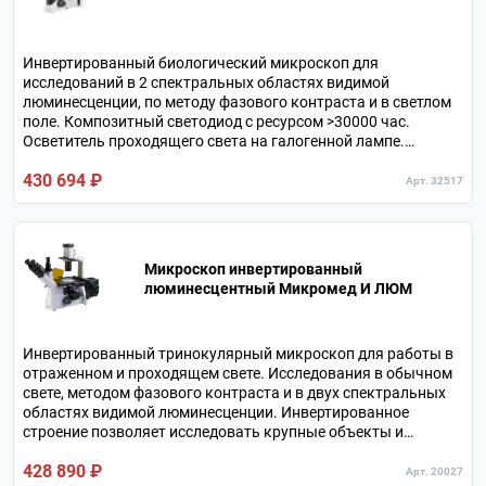
Инвертированный биологический микроскоп для
исследований в 2 спектральных областях видимой
люминесценции, по методу фазового контраста и в светлом
поле. Композитный светодиод с ресурсом >30000 час.
Осветитель проходящего света на галогенной лампе.
Увеличение в базовой комплектации 100х-400х, с
430 694 ₽
дополнительной оптикой 20х-960х. Тринокулярная
Арт. 32517
визуальная насадка. Револьверное устройство на 5
объективов.
Микроскоп инвертированный
люминесцентный Микромед И ЛЮМ
Инвертированный тринокулярный микроскоп для работы в
отраженном и проходящем свете. Исследования в обычном
свете, методом фазового контраста и в двух спектральных
областях видимой люминесценции. Инвертированное
строение позволяет исследовать крупные объекты и
жидкости в лабораторной посуде. Увеличение микроскопа в
428 890 ₽
базовой комплектации 40х-400х, с дополнительными
Арт. 20027