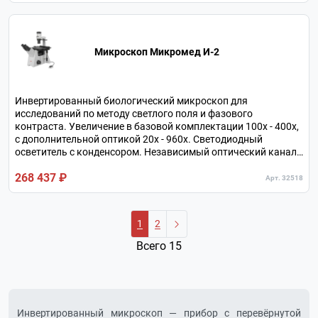
Микроскоп Микромед И-2
Инвертированный биологический микроскоп для
исследований по методу светлого поля и фазового
контраста. Увеличение в базовой комплектации 100х - 400х,
с дополнительной оптикой 20х - 960х. Светодиодный
осветитель с конденсором. Независимый оптический канал
для подключения камеры. Нагрузка на предметный столик
268 437 ₽
до 5 кг. Револьверное устройство на 6 объективов.
Арт. 32518
1
2
Всего 15
Инвертированный микроскоп — прибор с перевёрнутой