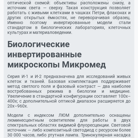
оптической схемой: объективы расположены снизу, а
источник света — сверху. Такая конструкция позволяет
работать с живыми клетками в чашках Петри, флаконах и
других открытых ёмкостях, не переворачивая образец.
Именно поэтому инвертированные модели стали
стандартом в биологических лабораториях, клеточных
культурах и материаловедении.
Биологические
инвертированные
микроскопы Микромед
Серия И-1 и И-2 предназначена для исследований живых
клеток и тканей. Базовая комплектация поддерживает
метод светлого поля и фазовый контраст — два наиболее
востребованных режима в биологии и медицине.
Увеличение в стандартной конфигурации составляет 100х–
400х; с дополнительной оптикой диапазон расширяется до
20х–960х.
Модели с индексом ЛЮМ дополнительно оснащены
люминесцентным осветителем для работы в двух
спектральных областях видимой флуоресценции. Световой
источник — либо композитный светодиод с ресурсом более
30 000 часов, либо ртутная лампа. Тринокулярная насадка