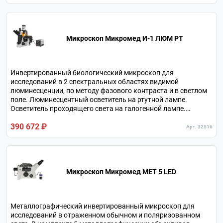
окулярами 20х-800х. Револьверное устройство на 5
объективов.
Микроскоп Микромед И-1 ЛЮМ РТ
Инвертированный биологический микроскоп для
исследований в 2 спектральных областях видимой
люминесценции, по методу фазового контраста и в светлом
поле. Люминесцентный осветитель на ртутной лампе.
Осветитель проходящего света на галогенной лампе.
Увеличение в базовой комплектации 100х-400х, с
390 672 ₽
дополнительной оптикой 20х-960х. Тринокулярная
Арт. 32516
визуальная насадка. Револьверное устройство на 5
объективов.
Микроскоп Микромед МЕТ 5 LED
Металлографический инвертированный микроскоп для
исследований в отраженном обычном и поляризованном