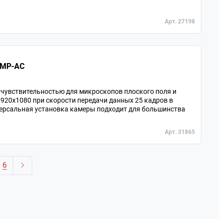
Арт. 27198
 MP-AC
чувствительностью для микроскопов плоского поля и
1920x1080 при скорости передачи данных 25 кадров в
версальная установка камеры подходит для большинства
Арт. 31865
6