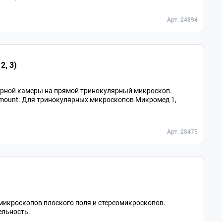
Арт. 24894
2, 3)
ярной камеры на прямой тринокулярный микроскоп.
-mount. Для тринокулярных микроскопов Микромед 1,
Арт. 28475
микроскопов плоского поля и стереомикроскопов.
ельность.