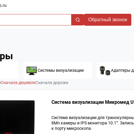
b.ru
Обратный звонок
еры
Системы визуализации
Адаптеры д
е
Сначала дешевле
Сначала дороже
Система визуализации Микромед Ult
Система визуализации для тринокулярны
8Мп камеры и IPS монитора 10.1”. Запис
к порту микроскопа.