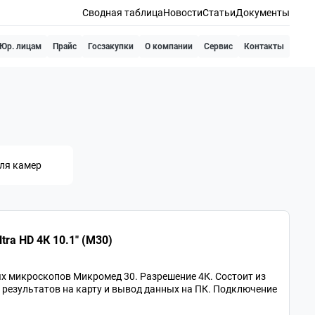
Сводная таблица
Новости
Статьи
Документы
Юр. лицам
Прайс
Госзакупки
О компании
Сервис
Контакты
ля камер
ra HD 4К 10.1" (М30)
х микроскопов Микромед 30. Разрешение 4К. Состоит из
ь результатов на карту и вывод данных на ПК. Подключение