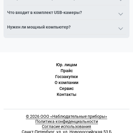
USB-камера подключается к компьютеру и работает с
Что входит в комплект USB-камеры?
программным обеспечением: просмотр, фото и
видеосъёмка, измерения и архивирование результатов.
Камера, кабель USB, оптический адаптер под тубус и
Нужен ли мощный компьютер?
программное обеспечение (например, ToupView). Состав
зависит от модели.
Нет, для большинства USB-камер достаточно обычного
офисного компьютера или ноутбука.
Юр. лицам
Прайс
Госзакупки
О компании
Сервис
Контакты
© 2026 ООО «Наблюдательные приборы»
Политика конфиденциальности
Согласие использования
Cанкт-Петербург, ул. ул. Новороссийская 53 Б