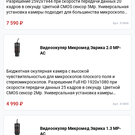
Разрешение 2592x1944 при скорости передачи данных 20
кадров в секунду. Цветной CMOS сенсор 5Мр. Универсальная
установка камеры подходит для большинства микроскопов.
Подключение по USB2.0.
7 590 ₽
Арт. 31866
Видеоокуляр Микромед Эврика 2.0 MP-
AC
Бюджетная окулярная камера с высокой
чувствительностью для микроскопов плоского поля и
стереомикроскопов. Разрешение Full HD 1920x1080 при
скорости передачи данных 25 кадров в секунду. Цветной
CMOS сенсор 2Мр. Универсальная установка камеры
подходит для большинства микроскопов. Подключение по
4 990 ₽
USB2.0.
Арт. 31865
Видеоокуляр Микромед Эврика 1.3 МР-
AC