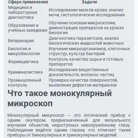
Сфера применения
Задачи
Медицина и
Исследование мазков крови, анализ
лабораторная
мочи, гистологические исследования
диагностика
Обучение основам микроскопии,
Образование и
демонстрация препаратов на уроках
учебные заведения
биологии
Диагностика паразитозов, анализ
Ветеринария
биологических жидкостей животных
Биология и
Изучение микроорганизмов, клеточных
микробиология
структур, культур бактерий
Контроль качества сырья и готовых
Фармацевтика
препаратов
Исследование вещественных
Криминалистика
доказательств, волокон, частиц
Промышленный
Проверка качества поверхностей,
контроль
выявление дефектов материалов
Что такое монокулярный
микроскоп
Монокулярный микроскоп — это оптический прибор с
одним окуляром, предназначенный для визуального
изучения объектов, недоступных невооружённому глазу.
Наблюдение ведётся одним глазом, что отличает такие
приборы от бинокулярных и тринокулярных моделей.