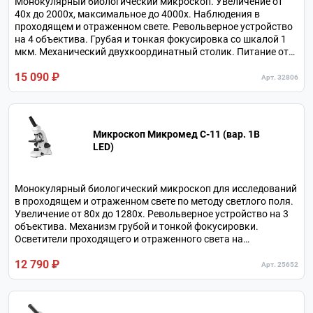
Монокулярный биологический микроскоп. Увеличение от
40х до 2000х, максимальное до 4000х. Наблюдения в
проходящем и отраженном свете. Револьверное устройство
на 4 объектива. Грубая и тонкая фокусировка со шкалой 1
мкм. Механический двухкоординатный столик. Питание от
сети или от батарей. В комплекте жесткий кейс и мини-
15 090 ₽
лаборатория с препаратами и принадлежностями.
Арт. 32806
Микроскоп Микромед С-11 (вар. 1B
LED)
Монокулярный биологический микроскоп для исследований
в проходящем и отраженном свете по методу светлого поля.
Увеличение от 80х до 1280х. Револьверное устройство на 3
объектива. Механизм грубой и тонкой фокусировки.
Осветители проходящего и отраженного света на
светодиодах. В комплекте 3 объектива, 2 окуляра и линза
12 790 ₽
Барлоу.
Арт. 25652