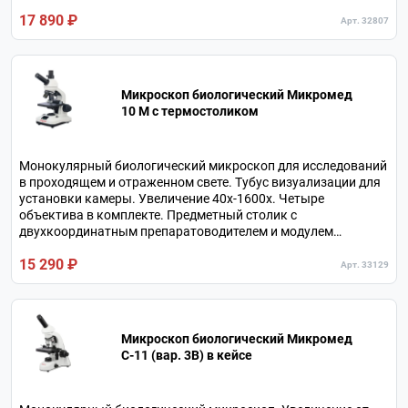
предметный столик. Питание осветителей от сети и от
17 890 ₽
батарей. В комплекте кейс и минилаборатория.
Арт. 32807
Микроскоп биологический Микромед
10 M c термостоликом
Монокулярный биологический микроскоп для исследований
в проходящем и отраженном свете. Тубус визуализации для
установки камеры. Увеличение 40х-1600х. Четыре
объектива в комплекте. Предметный столик с
двухкоординатным препаратоводителем и модулем
подогрева биологических образцов. Питание от
15 290 ₽
аккумулятора или от сетевого адаптера.
Арт. 33129
Микроскоп биологический Микромед
С-11 (вар. 3B) в кейсе