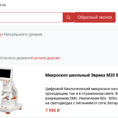
b.ru
Обратный звонок
ы
Начального уровня
е
Сначала дешевле
Сначала дороже
Микроскоп школьный Эврика M20 8
Цифровой биологический микроскоп нача
проходящем, так и в отраженном свете. 
разрешением 2Мп. Увеличение 80х - 800х
на светодиодах с питанием от сети, батар
7 990 ₽