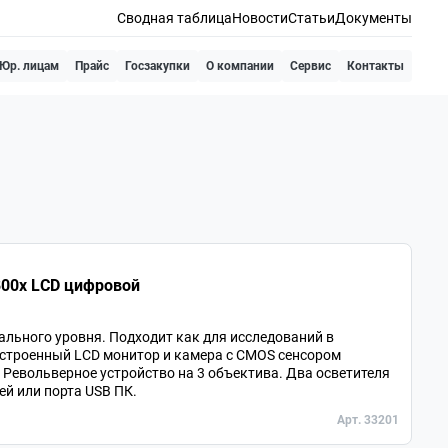
Сводная таблица
Новости
Статьи
Документы
Юр. лицам
Прайс
Госзакупки
О компании
Сервис
Контакты
00х LCD цифровой
льного уровня. Подходит как для исследований в
Встроенный LCD монитор и камера с CMOS сенсором
. Револьверное устройство на 3 объектива. Два осветителя
ей или порта USB ПК.
Арт. 33201