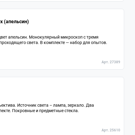
x (апельсин)
вет апельсин. Монокулярный микроскоп с тремя
роходящего света. В комплекте — набор для опытов.
Арт. 27389
ъектива. Источник света – лампа, зеркало. Два
екте. Покровные и предметные стекла.
Арт. 25610