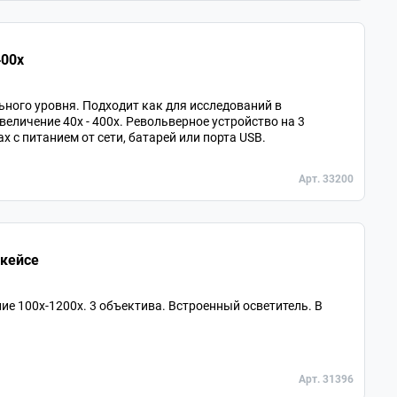
00х
ного уровня. Подходит как для исследований в
величение 40х - 400х. Револьверное устройство на 3
х с питанием от сети, батарей или порта USB.
Арт. 33200
 кейсе
ие 100х-1200х. 3 объектива. Встроенный осветитель. В
Арт. 31396