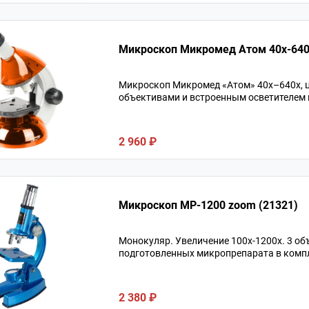
Микроскоп Микромед Атом 40x-640
Микроскоп Микромед «Атом» 40x–640x, ц
объективами и встроенным осветителем п
2 960 ₽
Микроскоп MP-1200 zoom (21321)
Монокуляр. Увеличение 100х-1200х. 3 об
подготовленных микропрепарата в компл
2 380 ₽