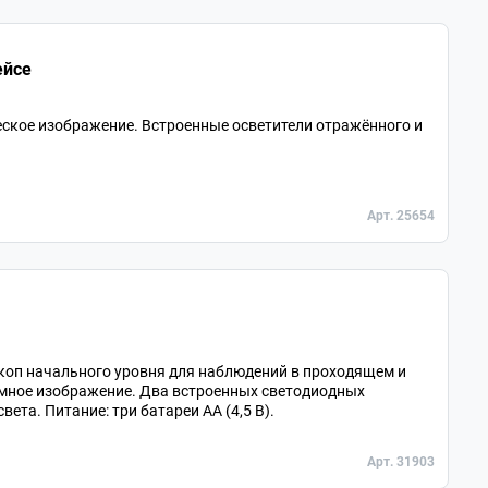
ейсе
еское изображение. Встроенные осветители отражённого и
Арт. 25654
оп начального уровня для наблюдений в проходящем и
емное изображение. Два встроенных светодиодных
ета. Питание: три батареи АА (4,5 В).
Арт. 31903