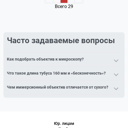
Всего 29
Часто задаваемые вопросы
Как подобрать объектив к микроскопу?
Объектив подбирают по серии микроскопа, длине тубуса,
Что такое длина тубуса 160 мм и «бесконечность»?
увеличению, апертуре и типу коррекции. Объективы
несовместимых серий не взаимозаменяемы.
160 мм — классическая конечная длина тубуса;
Чем иммерсионный объектив отличается от сухого?
«бесконечность» (∞) — современная схема, позволяющая
вводить дополнительные модули без потери качества.
Иммерсионный объектив (100х, маркировка «ми/oil»)
Объективы этих схем не взаимозаменяемы.
работает с каплей масла между линзой и препаратом для
максимального разрешения; сухой объектив работает по
воздуху.
Юр. лицам