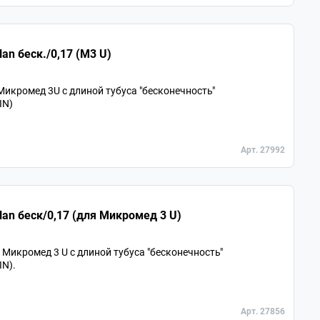
an беск./0,17 (М3 U)
икромед 3U с длиной тубуса "бесконечность"
IN)
Арт. 27992
lan беск/0,17 (для Микромед 3 U)
икромед 3 U с длиной тубуса "бесконечность"
IN).
Арт. 27856