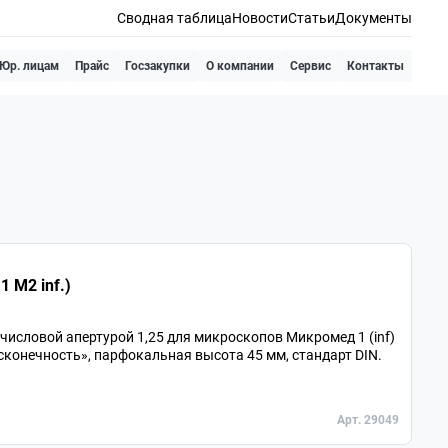
Сводная таблица
Новости
Статьи
Документы
Юр. лицам
Прайс
Госзакупки
О компании
Сервис
Контакты
 М2 inf.)
исловой апертурой 1,25 для микроскопов Микромед 1 (inf)
есконечность», парфокальная высота 45 мм, стандарт DIN.
Арт. 29049