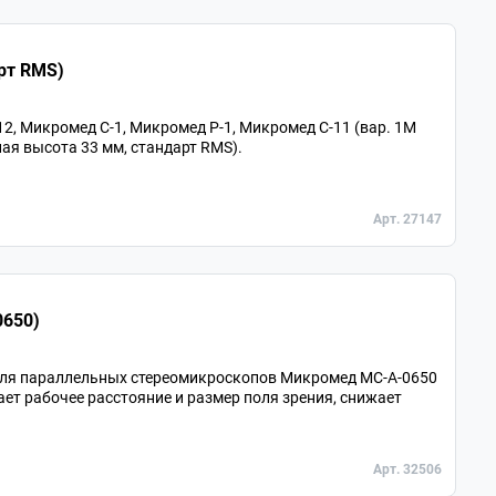
стандарт RMS)
, Микромед С-1, Микромед Р-1, Микромед С-11 (вар. 1М
ая высота 33 мм, стандарт RMS).
Арт. 27147
0650)
для параллельных стереомикроскопов Микромед MC-A-0650
ает рабочее расстояние и размер поля зрения, снижает
Арт. 32506