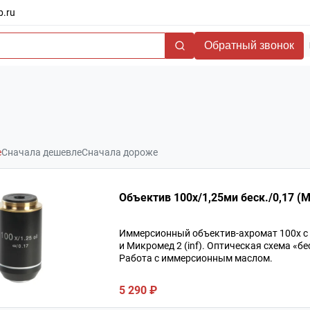
b.ru
Обратный звонок
е
Сначала дешевле
Сначала дороже
Объектив 100х/1,25ми беск./0,17 (М1
Иммерсионный объектив-ахромат 100х с ч
и Микромед 2 (inf). Оптическая схема «б
Работа с иммерсионным маслом.
5 290 ₽