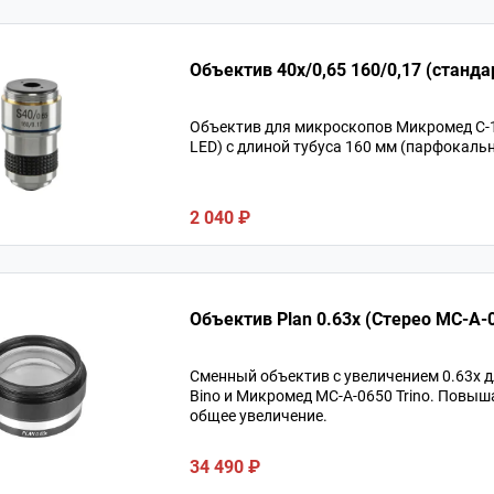
Объектив 40х/0,65 160/0,17 (
Объектив для микроскопов Микромед С-12
LED) с длиной тубуса 160 мм (парфокальн
2 040 ₽
Объектив Plan 0.63x (Стерео MC-A-
Сменный объектив с увеличением 0.63х 
Bino и Микромед MC-A-0650 Trino. Повыш
общее увеличение.
34 490 ₽