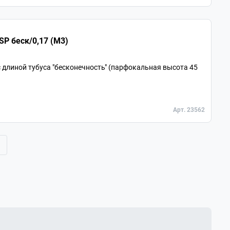
Объектив для микроскопа 10х/0,25 SP беск/0,17 (М3)
длиной тубуса "бесконечность" (парфокальная высота 45
Арт. 23562