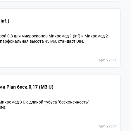
inf.)
рой 0,8 для микроскопов Микромед 1 (inf) и Микромед 2
, парфокальная высота 45 мм, стандарт DIN.
Арт. 27991
и Plan беск.0,17 (М3 U)
кромед 3 U с длиной тубуса "бесконечность"
IN).
Арт. 27994