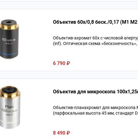
Объектив 60х/0,8 беск./0,17 (М1 М2 
Объектив-ахромат 60х с числовой аперту
(inf). Оптическая схема «бесконечность»
6 790 ₽
Объектив для микроскопа 100х1,25м
Объектив-планахромат для микроскопа Ми
(парфокальная высота 45 мм, стандарт D
8 490 ₽