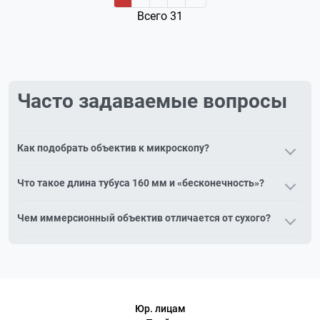
Всего 31
Часто задаваемые вопросы
Как подобрать объектив к микроскопу?
Объектив подбирают по серии микроскопа, длине тубуса,
Что такое длина тубуса 160 мм и «бесконечность»?
увеличению, апертуре и типу коррекции. Объективы
несовместимых серий не взаимозаменяемы.
160 мм — классическая конечная длина тубуса;
Чем иммерсионный объектив отличается от сухого?
«бесконечность» (∞) — современная схема, позволяющая
вводить дополнительные модули без потери качества.
Иммерсионный объектив (100х, маркировка «ми/oil»)
Объективы этих схем не взаимозаменяемы.
работает с каплей масла между линзой и препаратом для
максимального разрешения; сухой объектив работает по
воздуху.
Юр. лицам