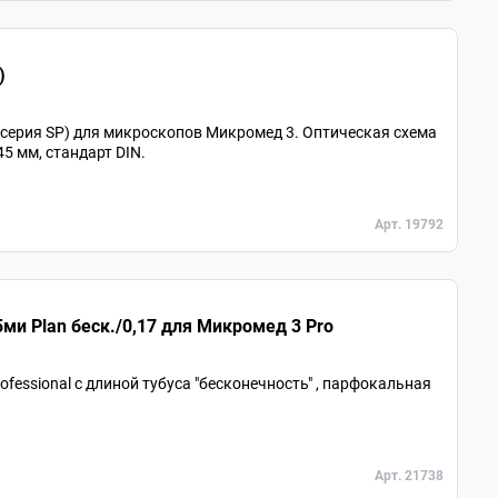
3)
 (серия SP) для микроскопов Микромед 3. Оптическая схема
5 мм, стандарт DIN.
Арт. 19792
Объектив для микроскопа 100х/1,25ми Plan беск./0,17 для Микромед 3 Pro
essional с длиной тубуса "бесконечность" , парфокальная
Арт. 21738