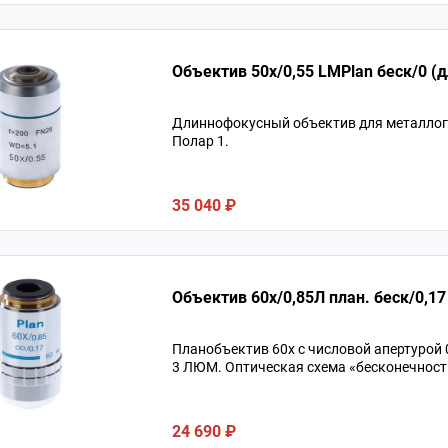
Объек
Длиннофокусный объектив для металло
Полар 1.
35 040 ₽
Объектив 60х/0,8
Планобъектив 60х с числовой апертурой
3 ЛЮМ. Оптическая схема «бесконечность
24 690 ₽