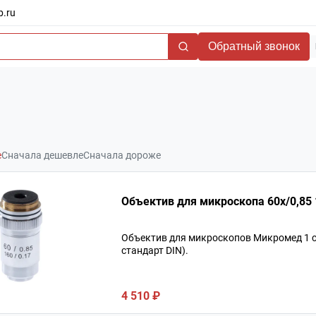
b.ru
Обратный звонок
е
Сначала дешевле
Сначала дороже
О
Объектив для микроскопов Микромед 1 с
стандарт DIN).
4 510 ₽