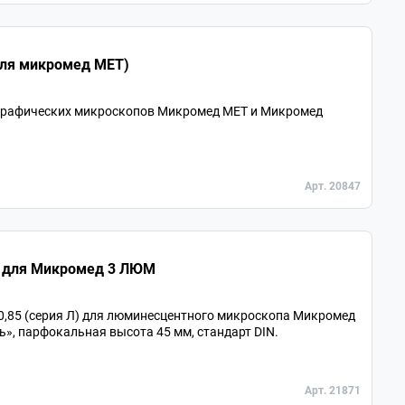
тив 50х/0,55 LMPlan беск/0 (для микромед МЕТ)
графических микроскопов Микромед МЕТ и Микромед
Арт. 20847
5Л план. беск/0,17 для Микромед 3 ЛЮМ
 0,85 (серия Л) для люминесцентного микроскопа Микромед
», парфокальная высота 45 мм, стандарт DIN.
Арт. 21871