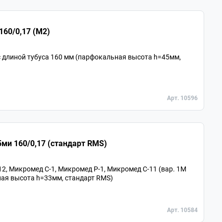
бъектив для микроскопа 60х/0,85 160/0,17 (М2)
 длиной тубуса 160 мм (парфокальная высота h=45мм,
Арт. 10596
ми 160/0,17 (стандарт RMS)
, Микромед С-1, Микромед Р-1, Микромед С-11 (вар. 1М
ная высота h=33мм, стандарт RMS)
Арт. 10584