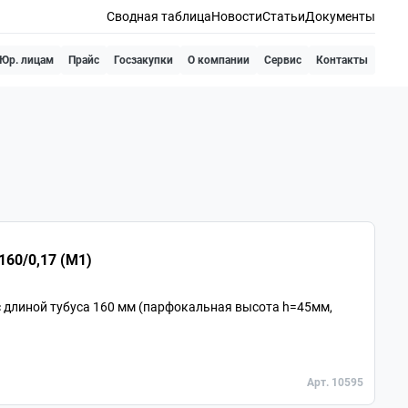
Сводная таблица
Новости
Статьи
Документы
Юр. лицам
Прайс
Госзакупки
О компании
Сервис
Контакты
бъектив для микроскопа 60х/0,85 160/0,17 (М1)
 длиной тубуса 160 мм (парфокальная высота h=45мм,
Арт. 10595