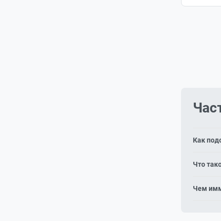
Час
Как под
Объекти
Что так
не взаи
160 мм 
Чем имм
модули 
Иммерси
разрешен