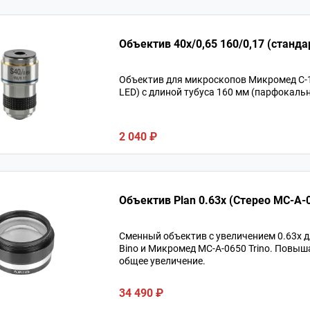
Объектив 40х/0,65 160/0,17 (
Объектив для микроскопов Микромед С-12
LED) с длиной тубуса 160 мм (парфокальн
2 040 ₽
Объектив Plan 0.63x (Стерео MC-A-
Сменный объектив с увеличением 0.63х 
Bino и Микромед MC-A-0650 Trino. Повыш
общее увеличение.
34 490 ₽