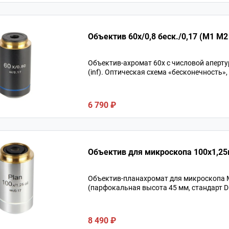
Объектив 60х/0,8 беск./0,17 (М1 М2 
Объектив-ахромат 60х с числовой аперту
(inf). Оптическая схема «бесконечность»
6 790 ₽
Объектив для микроскопа 100х1,25м
Объектив-планахромат для микроскопа Ми
(парфокальная высота 45 мм, стандарт D
8 490 ₽