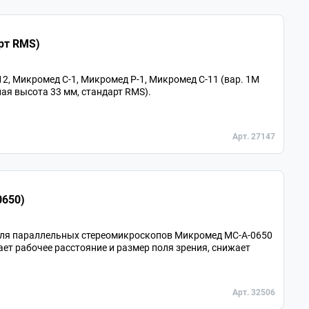
стандарт RMS)
, Микромед С-1, Микромед Р-1, Микромед С-11 (вар. 1М
ая высота 33 мм, стандарт RMS).
Арт. 27147
0650)
для параллельных стереомикроскопов Микромед MC-A-0650
ает рабочее расстояние и размер поля зрения, снижает
Арт. 32506