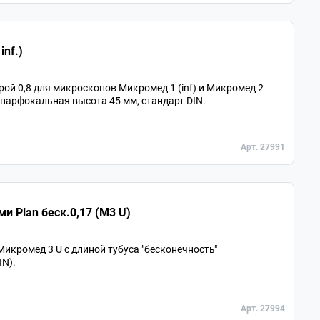
inf.)
рой 0,8 для микроскопов Микромед 1 (inf) и Микромед 2
, парфокальная высота 45 мм, стандарт DIN.
Арт. 27991
и Plan беск.0,17 (М3 U)
кромед 3 U с длиной тубуса "бесконечность"
IN).
Арт. 27994