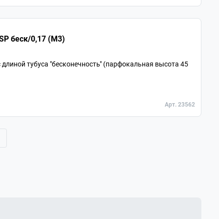
Объектив для микроскопа 10х/0,25 SP беск/0,17 (М3)
длиной тубуса "бесконечность" (парфокальная высота 45
Арт. 23562