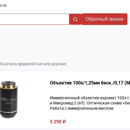
b.ru
Обратный звонок
е
Сначала дешевле
Сначала дороже
Объектив 100х/1,25ми беск./0,17 (М1
Иммерсионный объектив-ахромат 100х с ч
и Микромед 2 (inf). Оптическая схема «б
Работа с иммерсионным маслом.
5 290 ₽