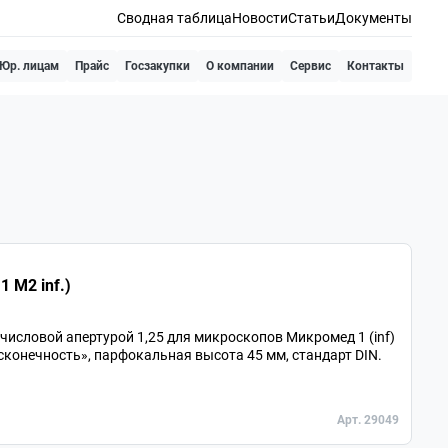
Сводная таблица
Новости
Статьи
Документы
Юр. лицам
Прайс
Госзакупки
О компании
Сервис
Контакты
 М2 inf.)
исловой апертурой 1,25 для микроскопов Микромед 1 (inf)
есконечность», парфокальная высота 45 мм, стандарт DIN.
Арт. 29049