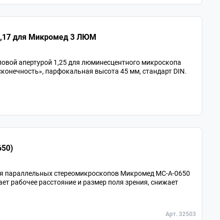
Объектив 100х/1,25ми план. беск./0,17 для Микромед 3 ЛЮМ
овой апертурой 1,25 для люминесцентного микроскопа
конечность», парфокальная высота 45 мм, стандарт DIN.
650)
ля параллельных стереомикроскопов Микромед MC-A-0650
ает рабочее расстояние и размер поля зрения, снижает
Арт. 32503