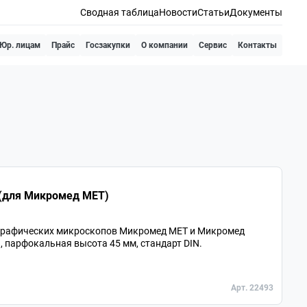
Сводная таблица
Новости
Статьи
Документы
Юр. лицам
Прайс
Госзакупки
О компании
Сервис
Контакты
0,80 LMPlan беск./0 (для Микромед МЕТ)
графических микроскопов Микромед МЕТ и Микромед
, парфокальная высота 45 мм, стандарт DIN.
Арт. 22493