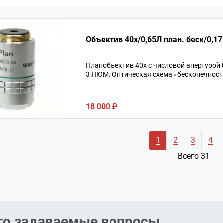
Объектив 40х/0,6
Планобъектив 40х с числовой апертурой
3 ЛЮМ. Оптическая схема «бесконечность
18 000 ₽
1
2
3
4
Всего 31
то задаваемые вопросы