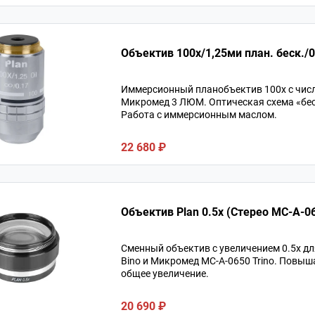
Иммерсионный планобъектив 100х с числ
Микромед 3 ЛЮМ. Оптическая схема «бес
Работа с иммерсионным маслом.
22 680 ₽
Объектив Plan 0.5x (Стерео MC-A-0
Сменный объектив с увеличением 0.5х д
Bino и Микромед MC-A-0650 Trino. Повыш
общее увеличение.
20 690 ₽