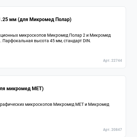
бъектив 80х/0,80 PL L POL беск/0 1.25 мм (для Микромед Полар)
ационных микроскопов Микромед Полар 2 и Микромед
». Парфокальная высота 45 мм, стандарт DIN.
Арт. 22744
тив 50х/0,55 LMPlan беск/0 (для микромед МЕТ)
графических микроскопов Микромед МЕТ и Микромед
Арт. 20847