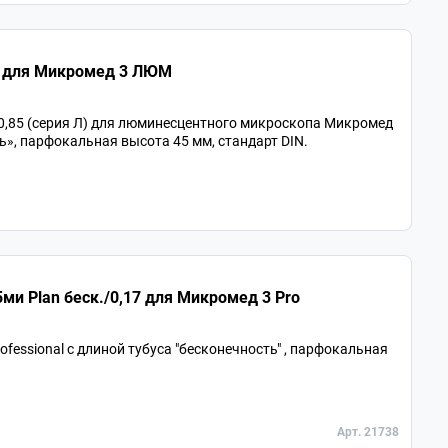
5Л план. беск/0,17 для Микромед 3 ЛЮМ
 0,85 (серия Л) для люминесцентного микроскопа Микромед
», парфокальная высота 45 мм, стандарт DIN.
Объектив для микроскопа 100х/1,25ми Plan беск./0,17 для Микромед 3 Pro
essional с длиной тубуса "бесконечность" , парфокальная
Арт. 21738