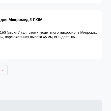
5Л план. беск/0,17 для Микромед 3 ЛЮМ
 0,65 (серия Л) для люминесцентного микроскопа Микромед
», парфокальная высота 45 мм, стандарт DIN.