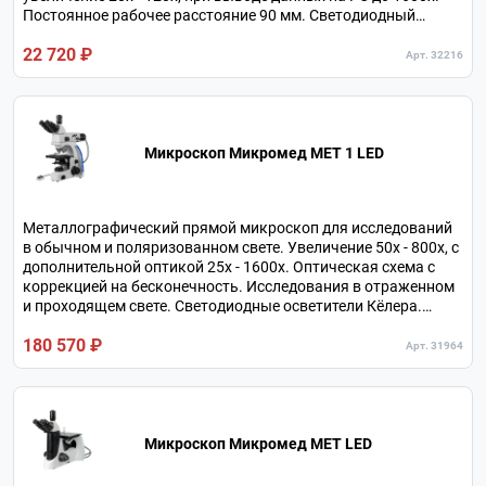
Постоянное рабочее расстояние 90 мм. Светодиодный
кольцевой осветитель. Питание от встроенного
22 720 ₽
аккумулятора.
Арт. 32216
Микроскоп Микромед МЕТ 1 LED
Металлографический прямой микроскоп для исследований
в обычном и поляризованном свете. Увеличение 50х - 800х, с
дополнительной оптикой 25х - 1600х. Оптическая схема с
коррекцией на бесконечность. Исследования в отраженном
и проходящем свете. Светодиодные осветители Кёлера.
Револьвер на 5 объективов.
180 570 ₽
Арт. 31964
Микроскоп Микромед МЕТ LED