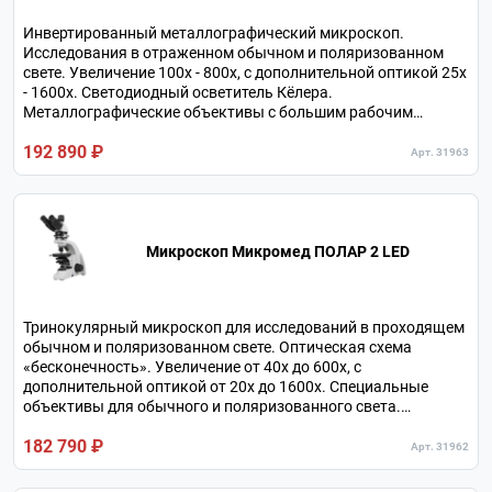
Инвертированный металлографический микроскоп.
Исследования в отраженном обычном и поляризованном
свете. Увеличение 100х - 800х, с дополнительной оптикой 25х
- 1600х. Светодиодный осветитель Кёлера.
Металлографические объективы с большим рабочим
расстоянием. Тринокулярная визуальная насадка.
192 890 ₽
Револьверное устройство на 5 объективов.
Арт. 31963
Микроскоп Микромед ПОЛАР 2 LED
Тринокулярный микроскоп для исследований в проходящем
обычном и поляризованном свете. Оптическая схема
«бесконечность». Увеличение от 40х до 600х, с
дополнительной оптикой от 20х до 1600х. Специальные
объективы для обычного и поляризованного света.
Револьвер на 4 объектива. Круглый поворотный
182 790 ₽
предметный столик с центрировкой.
Арт. 31962