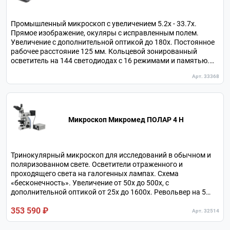
Промышленный микроскоп с увеличением 5.2х - 33.7х.
Прямое изображение, окуляры с исправленным полем.
Увеличение с дополнительной оптикой до 180х. Постоянное
рабочее расстояние 125 мм. Кольцевой зонированный
осветитель на 144 светодиодах с 16 режимами и памятью.
Анатомически адаптируемая визуальная насадка с
Арт. 33368
поворотом и наклоном окулярных тубусов.
Микроскоп Микромед ПОЛАР 4 H
Тринокулярный микроскоп для исследований в обычном и
поляризованном свете. Осветители отраженного и
проходящего света на галогенных лампах. Схема
«бесконечность». Увеличение от 50х до 500х, с
дополнительной оптикой от 25х до 1600х. Револьвер на 5
объективов с центрируемыми гнездами. Линза Бертрана с
353 590 ₽
фокусировкой. Круглый поворотный столик с накладным
Арт. 32514
препаратоводителем.