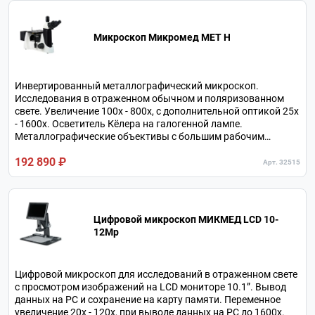
Микроскоп Микромед МЕТ H
Инвертированный металлографический микроскоп.
Исследования в отраженном обычном и поляризованном
свете. Увеличение 100х - 800х, с дополнительной оптикой 25х
- 1600х. Осветитель Кёлера на галогенной лампе.
Металлографические объективы с большим рабочим
расстоянием. Тринокулярная визуальная насадка.
192 890 ₽
Револьверное устройство на 5 объективов.
Арт. 32515
Цифровой микроскоп МИКМЕД LCD 10-
12Mp
Цифровой микроскоп для исследований в отраженном свете
с просмотром изображений на LCD мониторе 10.1”. Вывод
данных на РС и сохранение на карту памяти. Переменное
увеличение 20х - 120х, при выводе данных на РС до 1600х.