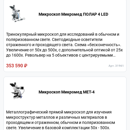
Микроскоп Микромед ПОЛАР 4 LED
Тринокулярный микроскоп для исследований в обычном и
поляризованном свете. Светодиодные осветители
отраженного и проходящего света. Схема «бесконечность».
Увеличение от 50х до 500х, с дополнительной оптикой от 25х
до 1600х. Револьвер на 5 объективов с центрируемыми
гнездами. Линза Бертрана с фокусировкой. Круглый
353 590 ₽
поворотный столик с накладным препаратоводителем.
Арт. 31961
Микроскоп Микромед МЕТ-4
Металлографический прямой микроскоп для изучения
микроструктур металлов и различных материалов в
проходящем и отраженном, обычном и поляризованном
свете. Увеличение в базовой комплектации 50х - 500х.