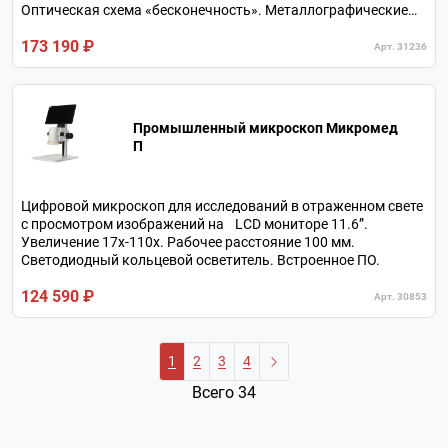
Оптическая схема «бесконечность». Металлографические
объективы c большим рабочим расстоянием.
173 190 ₽
Тринокулярная визуальная насадка.
Арт. 31236
Промышленный микроскоп Микромед
П
Цифровой микроскоп для исследований в отраженном свете
с просмотром изображений на LCD мониторе 11.6”.
Увеличение 17х-110х. Рабочее расстояние 100 мм.
Светодиодный кольцевой осветитель. Встроенное ПО.
124 590 ₽
Арт. 30853
1
2
3
4
Всего 34