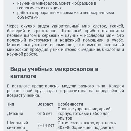
изучение минералов, монет и образцов в
геологических секциях;
работа с прозрачными срезами и непрозрачными
объектами.
Через окуляр виден удивительный мир клеток, тканей,
бактерий и кристаллов. Школьный прибор становится
первым шагом к серьёзным научным исследованиям. Это
полезный инструмент и надёжный помощник в учёбе.
Многие выпускники вспоминают, что именно школьный
микроскоп пробудил у них интерес к медицине, биологии и
научной работе.
Виды учебных микроскопов в
каталоге
В каталоге представлены модели разного типа. Каждая
решает свой круг задач и рассчитана на определённый
возраст ученика.
Тип
Возраст
Особенности
Простое управление, яркий
Детский
от 5 лет
корпус, готовый набор для
опытов
Школьный
Оптическое стекло, кратность
7–14 лет
световой
40х–800х, нижняя подсветка