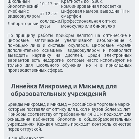
Школьный
Кратность до 1280х,
10–17 лет
биологический
комбинированная подсветка
Учебный с
Цифровая камера, вывод на ПК и
от 12 лет
видеоокуляром
смартфон
колледжи,
Профессиональная оптика,
Лабораторный
вузы
монокуляр или бинокуляр
По принципу работы приборы делятся на оптические и
цифровые. Оптические увеличивают изображение с
помощью линз и системы окуляров. Цифровые модели
дополнительно оснащены видеоокуляром и позволяют
выводить картинку на дисплей. Среди электронных
вариантов есть недорогие, которые часто используют не
только для школьного обучения, но и в прикладных
производственных сферах.
Линейка Микромед и Микмед для
образовательных учреждений
Бренды Микромед и Микмед — российские торговые марки,
которые поставляют оптику для школ и вузов более 25 лет.
Приборы соответствуют требованиям ФГОС и подходят для
оснащения кабинетов биологии в общеобразовательных
учреждениях. Каждая модель проходит контроль качества
перед отгрузкой.
В линейку входят: