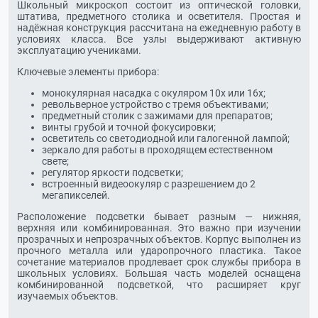
Школьный микроскоп состоит из оптической головки,
штатива, предметного столика и осветителя. Простая и
надёжная конструкция рассчитана на ежедневную работу в
условиях класса. Все узлы выдерживают активную
эксплуатацию учениками.
Ключевые элементы прибора:
монокулярная насадка с окуляром 10х или 16х;
револьверное устройство с тремя объективами;
предметный столик с зажимами для препаратов;
винты грубой и точной фокусировки;
осветитель со светодиодной или галогенной лампой;
зеркало для работы в проходящем естественном
свете;
регулятор яркости подсветки;
встроенный видеоокуляр с разрешением до 2
мегапикселей.
Расположение подсветки бывает разным — нижняя,
верхняя или комбинированная. Это важно при изучении
прозрачных и непрозрачных объектов. Корпус выполнен из
прочного металла или ударопрочного пластика. Такое
сочетание материалов продлевает срок службы прибора в
школьных условиях. Большая часть моделей оснащена
комбинированной подсветкой, что расширяет круг
изучаемых объектов.