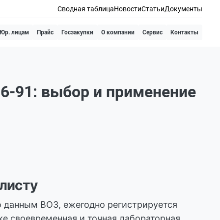
Сводная таблица
Новости
Статьи
Документы
Юр. лицам
Прайс
Госзакупки
О компании
Сервис
Контакты
6-91: выбор и применение
алисту
о данным ВОЗ, ежегодно регистрируется
ке своевременная и точная лабораторная