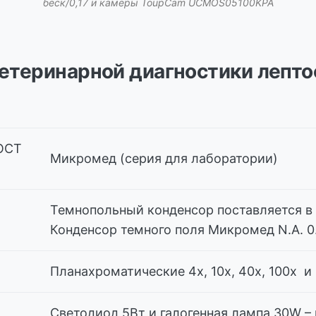
беск/0,17 и камеры ToupCam UCMOS05100KPA
етеринарной диагностики лепто
ОСТ
Микромед (серия для лаборатории)
Темнопольный конденсор поставляется в
Конденсор темного поля Микромед N.A. 0
Планахроматические 4х, 10х, 40х, 100х и
Светодиод 5Вт и галогенная лампа 30W –