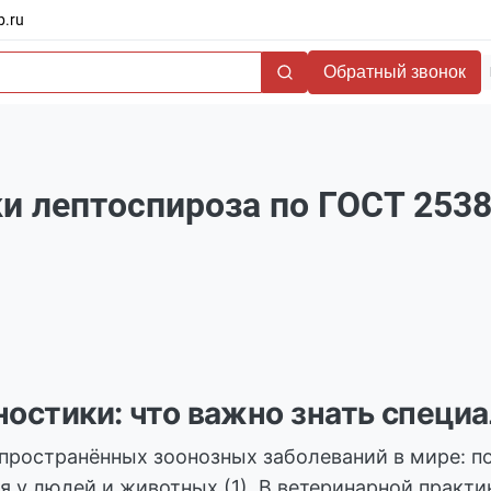
b.ru
Обратный звонок
и лептоспироза по ГОСТ 2538
ностики: что важно знать специ
спространённых зоонозных заболеваний в мире: п
 у людей и животных (1). В ветеринарной практи