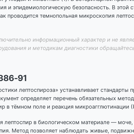
ия и эпидемиологическую безопасность. В этой с
ак проводится темнопольная микроскопия лептос
лючительно информационный характер и не являе
орудования и методикам диагностики обращайтес
386-91
остики лептоспироза» устанавливает стандарты 
окумент определяет перечень обязательных мето
р в тёмном поле и реакция микроагглютинации (Р
ия лептоспир в биологическом материале — моче
пия. Метод позволяет наблюдать живые, подвижн