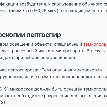
ификации возбудителя. Использование обычного с
ры (диаметр 0,1–0,25 мкм) в проходящем свете п
оскопии лептоспир
овом освещении объекта: специальный
темнополь
о свет, рассеянный частицами препарата. В резул
и даже при небольшом увеличении.
тике лептоспироза: «Темнопольная микроскопия 
орудования, иначе возможны ложноположительные 
86-91 микроскоп должен быть оснащён темнополь
чивает необходимое разрешение для выявления х
2).