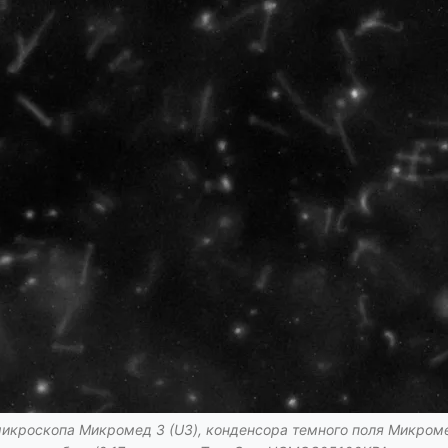
икроскопа Микромед 3 (U3), конденсора темного поля Микромед 