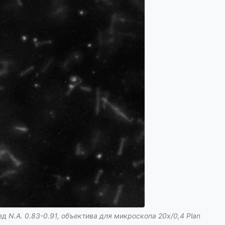
N.A. 0.83-0.91, объектива для микроскопа 20х/0,4 Plan