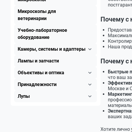
постгаран
Микроскопы для
ветеринарии
Почему с 
Предостав
Учебно-лабораторное
Максималь
оборудование
Контролир
Наша прод
Камеры, системы и адаптеры
Почему с 
Лампы и запчасти
Быстрые п
Объективы и оптика
что ваш за
Эффективн
Принадлежности
Москве и С
Маркетинг
Лупы
профессио
материалы
Экспертна
ваших зад
Хотите лично 