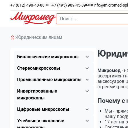
+7 (812) 498-48-88
+7 (495) 989-45-89
info@micromed-sp
СПБ
МСК
Юридическим лицам
Юриди
Биологические микроскопы
Стереомикроскопы
Микромед
- н
ассортиментн
Промышленные микроскопы
аксессуаров 
стреомикроск
Инвертированные
микроскопы
Почему с
Цифровые микроскопы
Мы - прям
нашу прод
Учебные и школьные
17 лет на
Собственны
микроскопы