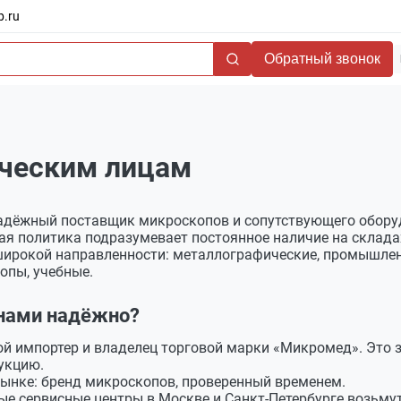
b.ru
Обратный звонок
ческим лицам
адёжный поставщик микроскопов и сопутствующего обору
ая политика подразумевает постоянное наличие на склада
широкой направленности: металлографические, промышлен
опы, учебные.
 нами надёжно?
ой импортер и владелец торговой марки «Микромед». Это з
укцию.
 рынке: бренд микроскопов, проверенный временем.
е сервисные центры в Москве и Санкт-Петербурге возьмут