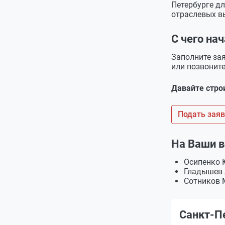
Петербурге д
отраслевых в
С чего на
Заполните за
или позвонит
Давайте стро
Подать зая
На Ваши в
Осипенко
Гладышев 
Сотников 
Санкт-П