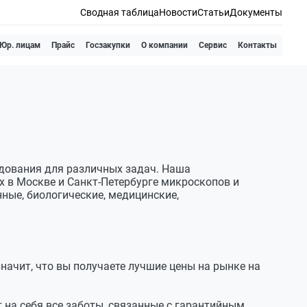
Сводная таблица
Новости
Статьи
Документы
Юр. лицам
Прайс
Госзакупки
О компании
Сервис
Контакты
дования для различных задач. Наша
х в Москве и Санкт-Петербурге микроскопов и
ные, биологические, медицинские,
начит, что вы получаете лучшие цены на рынке на
 на себя все заботы, связанные с гарантийным,