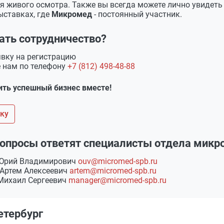
ля живого осмотра. Также вы всегда можете лично увидет
ыставках, где
Микромед
- постоянный участник.
чать сотрудничество?
явку на регистрацию
е нам по телефону
+7 (812) 498-48-88
ить успешный бизнес вместе!
вку
опросы ответят специалисты отдела микр
 Юрий Владимирович
ouv@micromed-spb.ru
Артем Алексеевич
artem@micromed-spb.ru
Михаил Сергеевич
manager@micromed-spb.ru
етербург