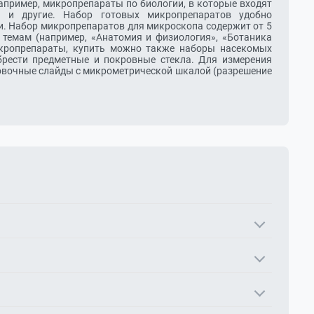
пример, микропрепараты по биологии, в которые входят
и и другие. Набор готовых микропрепаратов удобно
и. Набор микропрепаратов для микроскопа содержит от 5
темам (например, «Анатомия и физиология», «Ботаника
икропрепараты, купить можно также наборы насекомых
брести предметные и покровные стекла. Для измерения
овочные слайды с микрометрической шкалой (разрешение
и закреплёнными образцами (срезы растений, ткани,
чению без сложной подготовки образцов. Есть наборы по
 Многие учебные наборы включают всё необходимое.