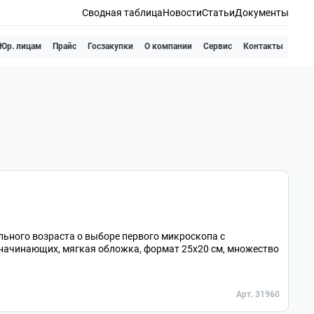
Сводная таблица
Новости
Статьи
Документы
Юр. лицам
Прайс
Госзакупки
О компании
Сервис
Контакты
ольного возраста о выборе первого микроскопа с
начинающих, мягкая обложка, формат 25х20 см, множество
Арт. 31960