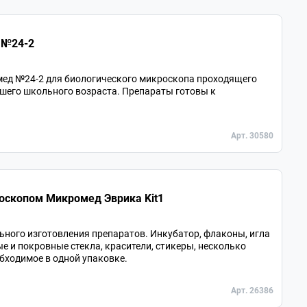
 №24-2
ед №24-2 для биологического микроскопа проходящего
дшего школьного возраста. Препараты готовы к
Арт. 30580
оскопом Микромед Эврика Kit1
ьного изготовления препаратов. Инкубатор, флаконы, игла
ые и покровные стекла, красители, стикеры, несколько
обходимое в одной упаковке.
Арт. 26386