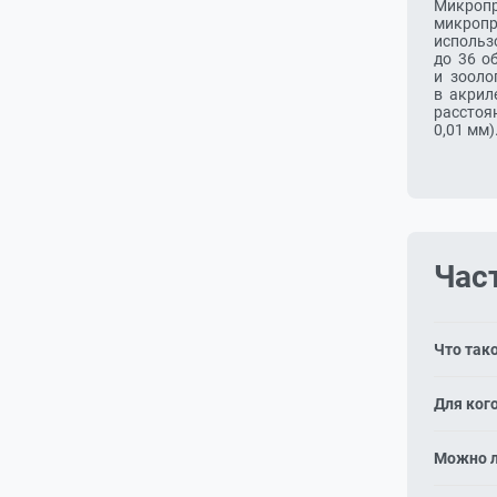
Микропр
микропр
использ
до 36 о
и зооло
в акрил
расстоя
0,01 мм)
Час
Что так
Готовые
Для ког
насеком
Для школ
Можно л
ботанике
Да, для