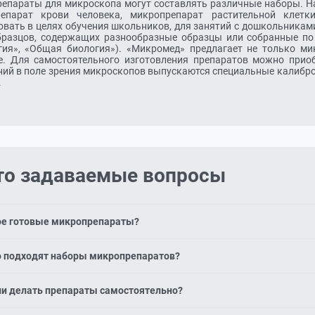
епараты для микроскопа могут составлять различные наборы. На
епарат крови человека, микропрепарат растительной клетк
овать в целях обучения школьников, для занятий с дошкольникам
бразцов, содержащих разнообразные образцы или собранные по 
гия», «Общая биология»). «Микромед» предлагает не только м
е. Для самостоятельного изготовления препаратов можно прио
ний в поле зрения микроскопов выпускаются специальные калибр
.
то задаваемые вопросы
ое готовые микропрепараты?
 микропрепараты — это предметные стёкла с уже подготовленными 
о подходят наборы микропрепаратов?
ые), готовые к наблюдению под микроскопом.
, кружков, вузов и дома — они позволяют сразу приступить к изу
и делать препараты самостоятельно?
, зоологии, анатомии.
 этого нужны предметные и покровные стёкла и простые реактивы.