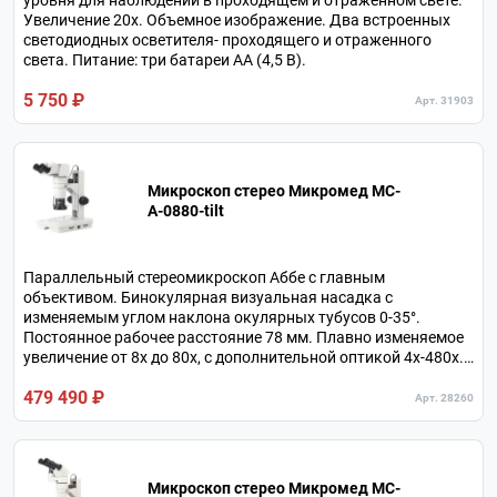
уровня для наблюдений в проходящем и отраженном свете.
Увеличение 20х. Объемное изображение. Два встроенных
светодиодных осветителя- проходящего и отраженного
света. Питание: три батареи АА (4,5 В).
5 750 ₽
Арт. 31903
Микроскоп стерео Микромед MC-
А-0880-tilt
Параллельный стереомикроскоп Аббе с главным
объективом. Бинокулярная визуальная насадка с
изменяемым углом наклона окулярных тубусов 0-35°.
Постоянное рабочее расстояние 78 мм. Плавно изменяемое
увеличение от 8х до 80х, с дополнительной оптикой 4х-480х.
Кольцевой осветитель отраженного и осветитель
479 490 ₽
проходящего света на светодиодах.
Арт. 28260
Микроскоп стерео Микромед MC-