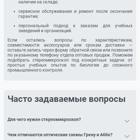
наличии на складе;
сервисное обслуживание и ремонт после окончания
гарантии;
персональный подход к заказам для учебных
заведений и организаций.
Если остались вопросы по характеристикам,
совместимости аксессуаров или срокам доставки —
оставьте запись через форму обратной связи или позвоните
по указанному телефону отдела оптовых продаж. Поможем
подобрать стереомикроскоп под конкретные задачи: от
простых учебных опытов по биологии до сложного
промышленного контроля.
Часто задаваемые вопросы
Для чего нужен стереомикроскоп?
Стереомикроскоп даёт объёмное (трёхмерное) изображение
Чем отличаются оптические схемы Грену и Аббе?
и большое рабочее расстояние. Применяется для осмотра и