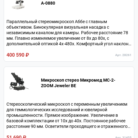
А-0880
Параллельный стереомикроскоп Аббе с главным
объективом. Бинокулярная визуальная насадка с
независимым каналом для камеры. Рабочее расстояние 78
мм. Плавно изменяемое увеличение от 8х до 80х, с
дополнительной оптикой 4х-480х. Комфортный угол наклона
окулярных тубусов 30°. Кольцевой осветитель отраженного
400 590 ₽
и осветитель проходящего света на светодиодах.
Арт. 28261
Микроскоп стерео Микромед MC-2-
ZOOM Jeweler BE
Стереоскопический микроскоп с переменным увеличением
для геммологических исследований и ювелирной
промышленности. Прямое изображение. Увеличение в
базовой комплектации от 10х до 40х. Постоянное рабочее
расстояние 90 мм. Осветители проходящего и отраженного
света.
51 690 ₽
Арт. 31455