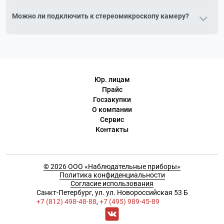
препарирования крупных непрозрачных объектов:
Грену — две независимые оптические системы под углом,
насекомых, минералов, плат, ювелирных изделий, деталей
Можно ли подключить к стереомикроскопу камеру?
классическая надёжная схема. Аббе (CMO) — общий
механизмов.
главный объектив, что упрощает установку
Да. К тринокулярным моделям камера подключается через
дополнительной оптики и камер. Выбор зависит от задач и
специальный порт, к бинокулярным — через окулярный
бюджета.
адаптер. Это позволяет выводить изображение на монитор
и вести фото- и видеосъёмку.
Юр. лицам
Прайс
Госзакупки
О компании
Сервис
Контакты
© 2026 ООО «Наблюдательные приборы»
Политика конфиденциальности
Согласие использования
Cанкт-Петербург, ул. ул. Новороссийская 53 Б
+7 (812) 498-48-88
,
+7 (495) 989-45-89