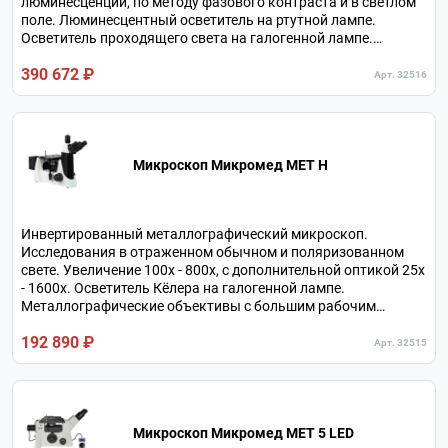
люминесценции, по методу фазового контраста и в светлом
поле. Люминесцентный осветитель на ртутной лампе.
Осветитель проходящего света на галогенной лампе.
Увеличение в базовой комплектации 100х-400х, с
390 672 ₽
дополнительной оптикой 20х-960х. Тринокулярная
Арт. 32516
визуальная насадка. Револьверное устройство на 5
объективов.
Микроскоп Микромед МЕТ H
Инвертированный металлографический микроскоп.
Исследования в отраженном обычном и поляризованном
свете. Увеличение 100х - 800х, с дополнительной оптикой 25х
- 1600х. Осветитель Кёлера на галогенной лампе.
Металлографические объективы с большим рабочим
расстоянием. Тринокулярная визуальная насадка.
192 890 ₽
Револьверное устройство на 5 объективов.
Арт. 32515
Микроскоп Микромед МЕТ 5 LED