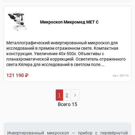
Микроскоп Микромед МЕТ С
Металлографический инвертированный микроскоп для
исследований в прямом отраженном свете. Компактная
конструкция. Увеличение 40х-500х. Объективы с
планахроматической коррекцией. Осветитель отраженного
света Кёлера для исследований в светлом поле.
Револьверное устройство на 4 объектива. Тринокулярная
121 190 ₽
конструкция визуальной насадки.
Арт. 28116
1
2
Всего 15
Инвертированный микроскоп — прибор с перевёрнутой