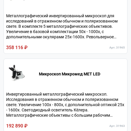
Металлографический инвертированный микроскоп для
исследований в отраженном обычном и поляризованном
свете. В комплекте 5 металлографических объективов.
Увеличение в базовой комплектации 50х - 1000х, с
дополнительными окулярами 25х-1600х. Револьверное
устройство на 6 объективов. Независимый канал
358 116 ₽
визуализации для камеры. Предметный столик допускает
Арт. 31965
нагрузку до 5 кг.
Микроскоп Микромед МЕТ LED
Инвертированный металлографический микроскоп.
Исследования в отраженном обычном и поляризованном
свете. Увеличение 100х - 800х, с дополнительной оптикой 25х
- 1600х. Светодиодный осветитель Кёлера.
Металлографические объективы с большим рабочим
расстоянием. Тринокулярная визуальная насадка.
192 890 ₽
Револьверное устройство на 5 объективов.
Арт. 31963