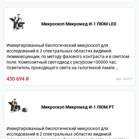
Микроскоп Микромед И-1 ЛЮМ LED
Инвертированный биологический микроскоп для
исследований в 2 спектральных областях видимой
люминесценции, по методу фазового контраста и в светлом
поле. Композитный светодиод с ресурсом >30000 час.
Осветитель проходящего света на галогенной лампе.
Увеличение в базовой комплектации 100х-400х, с
430 694 ₽
дополнительной оптикой 20х-960х. Тринокулярная
Арт. 32517
визуальная насадка. Револьверное устройство на 5
объективов.
Микроскоп Микромед И-1 ЛЮМ РТ
Инвертированный биологический микроскоп для
исследований в 2 спектральных областях видимой