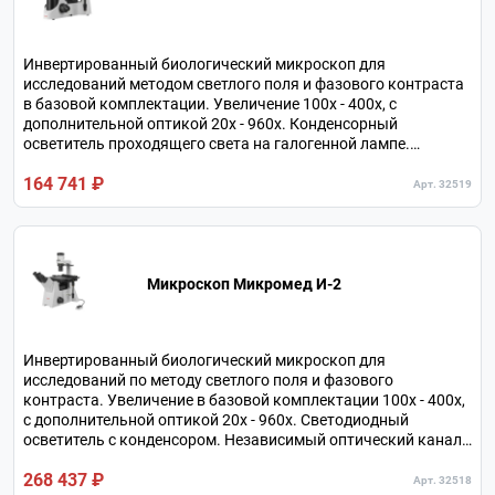
Инвертированный биологический микроскоп для
исследований методом светлого поля и фазового контраста
в базовой комплектации. Увеличение 100х - 400х, с
дополнительной оптикой 20х - 960х. Конденсорный
осветитель проходящего света на галогенной лампе.
Тринокулярная визуальная насадка. Револьверное
164 741 ₽
устройство на 5 объективов.
Арт. 32519
Микроскоп Микромед И-2
Инвертированный биологический микроскоп для
исследований по методу светлого поля и фазового
контраста. Увеличение в базовой комплектации 100х - 400х,
с дополнительной оптикой 20х - 960х. Светодиодный
осветитель с конденсором. Независимый оптический канал
для подключения камеры. Нагрузка на предметный столик
268 437 ₽
до 5 кг. Револьверное устройство на 6 объективов.
Арт. 32518