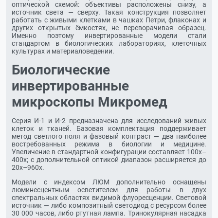
оптической схемой: объективы расположены снизу, а
источник света — сверху. Такая конструкция позволяет
работать с живыми клетками в чашках Петри, флаконах и
других открытых ёмкостях, не переворачивая образец.
Именно поэтому инвертированные модели стали
стандартом в биологических лабораториях, клеточных
культурах и материаловедении.
Биологические
инвертированные
микроскопы Микромед
Серия И-1 и И-2 предназначена для исследований живых
клеток и тканей. Базовая комплектация поддерживает
метод светлого поля и фазовый контраст — два наиболее
востребованных режима в биологии и медицине.
Увеличение в стандартной конфигурации составляет 100х–
400х; с дополнительной оптикой диапазон расширяется до
20х–960х.
Модели с индексом ЛЮМ дополнительно оснащены
люминесцентным осветителем для работы в двух
спектральных областях видимой флуоресценции. Световой
источник — либо композитный светодиод с ресурсом более
30 000 часов, либо ртутная лампа. Тринокулярная насадка