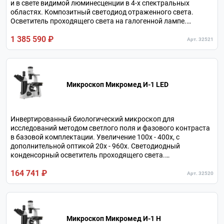
и в свете видимой люминесценции в 4-х спектральных
областях. Композитный светодиод отраженного света.
Осветитель проходящего света на галогенной лампе.
Независимый оптический канал для подключения камеры.
1 385 590 ₽
Увеличение в базовой комплектации 100х - 400х, с
Арт. 32521
дополнительной оптикой 20х - 960х. Револьверное
устройство на 6 объективов.
Микроскоп Микромед И-1 LED
Инвертированный биологический микроскоп для
исследований методом светлого поля и фазового контраста
в базовой комплектации. Увеличение 100х - 400х, с
дополнительной оптикой 20х - 960х. Светодиодный
конденсорный осветитель проходящего света.
Тринокулярная визуальная насадка. Револьверное
164 741 ₽
устройство на 5 объективов.
Арт. 32520
Микроскоп Микромед И-1 Н