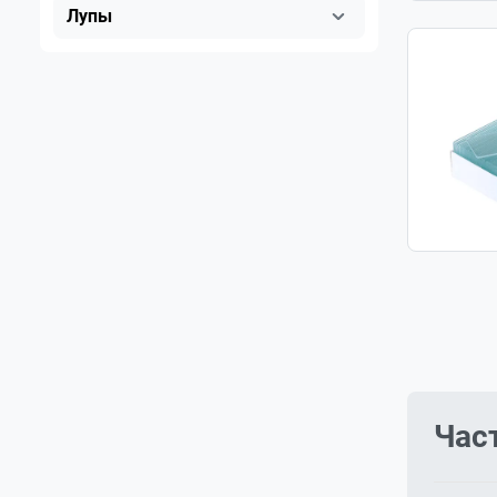
Лупы
Час