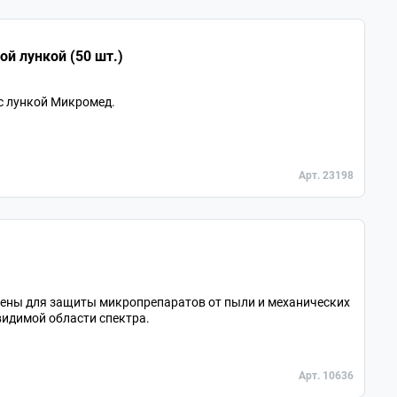
ой лункой (50 шт.)
с лункой Микромед.
Арт. 23198
ены для защиты микропрепаратов от пыли и механических
идимой области спектра.
Арт. 10636