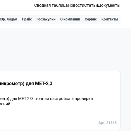
Сводная таблица
Новости
Статьи
Документы
Юр. лицам
Прайс
Госзакупки
О компании
Сервис
Контакты
лайд XY (Объект-микрометр) для МЕТ-2,3
тр) для МЕТ 2/3: точная настройка и проверка
рений.
Арт. 31915