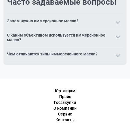
Часто задаваемые вопросы
Зачем нужно иммерсионное масло?
Иммерсионное масло заполняет промежуток между
С каким объективом используется иммерсионное
препаратом и объективом 100х, повышая разрешение и
масло?
яркость за счёт совпадения показателя преломления со
стеклом.
С иммерсионным объективом 100х (маркировка «ми» или
Чем отличаются типы иммерсионного масла?
«oil»). Без масла такой объектив не даёт корректного
изображения.
Различают масла по вязкости и флуоресцентным
свойствам: для люминесцентной микроскопии нужны
нефлуоресцирующие марки (например, Агат ТИП-С).
Юр. лицам
Прайс
Госзакупки
О компании
Сервис
Контакты