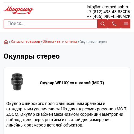
info@micromed-spb.ru
+7 (812) 498-48-88
СПБ
+7 (495) 989-45-89
МСК
Каталог товаров
Объективы и оптика
Окуляры стерео
Окуляры стерео
Окуляр WF10X со шкалой (МС 7)
Окуляр c широкого поля с вынесенным зрачком и
стандартным увеличением 10х для стереомикроскопов МС-7-
ZOOM. Окуляр снабжен механизмом коррекции аметропии
наблюдателя перекрестием и шкалой для измерения
линейных размеров деталей объектов.