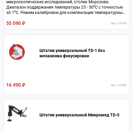
микроскопических исследований, столик Морозова.
Диапазон поддержания температуры 25 - 50⁰С с точностью
±0.1⁰С. Режим калибровки для компенсации температурных
градиентов, защита от перегрева образца.
55 090 ₽
Арт. 31690
Штатив универсальный TD-1 без
механизма фокусировки
16 490 ₽
Арт. 23406
Штатив универсальный Микромед TD-5