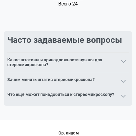
Всего 24
Часто задаваемые вопросы
Какие штативы и принадлежности нужны для
стереомикроскопа?
Штативы, предметные столики, основания и осветители —
Зачем менять штатив стереомикроскопа?
они задают рабочее расстояние, высоту и удобство
установки оптической головки стереомикроскопа.
Сменный штатив (например, на кронштейне или с большим
Что ещё может понадобиться к стереомикроскопу?
вылетом) расширяет рабочую зону для осмотра крупных
объектов и промышленных задач.
Дополнительное освещение, столики, держатели и сменная
оптика. Подберём комплект под ваши задачи —
обращайтесь к специалистам.
Юр. лицам