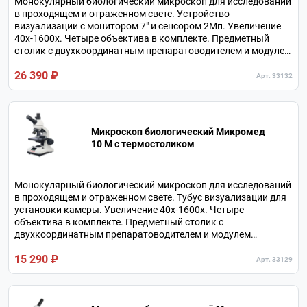
Монокулярный биологический микроскоп для исследований
в проходящем и отраженном свете. Устройство
визуализации с монитором 7" и сенсором 2Мп. Увеличение
40х-1600х. Четыре объектива в комплекте. Предметный
столик с двухкоординатным препаратоводителем и модулем
подогрева биологических образцов. Питание от
26 390 ₽
аккумулятора или от сетевого адаптера.
Арт. 33132
Микроскоп биологический Микромед
10 M c термостоликом
Монокулярный биологический микроскоп для исследований
в проходящем и отраженном свете. Тубус визуализации для
установки камеры. Увеличение 40х-1600х. Четыре
объектива в комплекте. Предметный столик с
двухкоординатным препаратоводителем и модулем
подогрева биологических образцов. Питание от
15 290 ₽
аккумулятора или от сетевого адаптера.
Арт. 33129