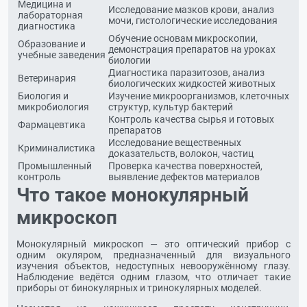
Медицина и
Исследование мазков крови, анализ
лабораторная
мочи, гистологические исследования
диагностика
Обучение основам микроскопии,
Образование и
демонстрация препаратов на уроках
учебные заведения
биологии
Диагностика паразитозов, анализ
Ветеринария
биологических жидкостей животных
Биология и
Изучение микроорганизмов, клеточных
микробиология
структур, культур бактерий
Контроль качества сырья и готовых
Фармацевтика
препаратов
Исследование вещественных
Криминалистика
доказательств, волокон, частиц
Промышленный
Проверка качества поверхностей,
контроль
выявление дефектов материалов
Что такое монокулярный
микроскоп
Монокулярный микроскоп — это оптический прибор с
одним окуляром, предназначенный для визуального
изучения объектов, недоступных невооружённому глазу.
Наблюдение ведётся одним глазом, что отличает такие
приборы от бинокулярных и тринокулярных моделей.