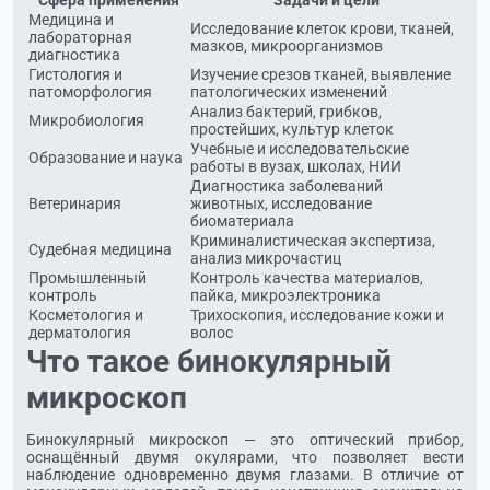
Сфера применения
Задачи и цели
Медицина и
Исследование клеток крови, тканей,
лабораторная
мазков, микроорганизмов
диагностика
Гистология и
Изучение срезов тканей, выявление
патоморфология
патологических изменений
Анализ бактерий, грибков,
Микробиология
простейших, культур клеток
Учебные и исследовательские
Образование и наука
работы в вузах, школах, НИИ
Диагностика заболеваний
Ветеринария
животных, исследование
биоматериала
Криминалистическая экспертиза,
Судебная медицина
анализ микрочастиц
Промышленный
Контроль качества материалов,
контроль
пайка, микроэлектроника
Косметология и
Трихоскопия, исследование кожи и
дерматология
волос
Что такое бинокулярный
микроскоп
Бинокулярный микроскоп — это оптический прибор,
оснащённый двумя окулярами, что позволяет вести
наблюдение одновременно двумя глазами. В отличие от