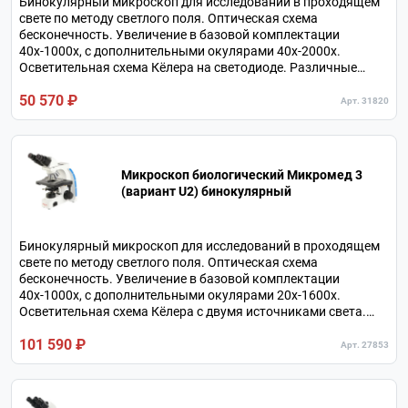
Бинокулярный микроскоп для исследований в проходящем
свете по методу светлого поля. Оптическая схема
бесконечность. Увеличение в базовой комплектации
40х-1000х, с дополнительными окулярами 40х-2000х.
Осветительная схема Кёлера на светодиоде. Различные
методы исследований с дополнительными устройствами.
50 570 ₽
Револьверное устройство на 4 объектива.
Арт. 31820
Микроскоп биологический Микромед 3
(вариант U2) бинокулярный
Бинокулярный микроскоп для исследований в проходящем
свете по методу светлого поля. Оптическая схема
бесконечность. Увеличение в базовой комплектации
40х-1000х, с дополнительными окулярами 20х-1600х.
Осветительная схема Кёлера с двумя источниками света.
Разнообразные методы исследований с дополнительными
101 590 ₽
устройствами. Револьверное устройство на 5 объективов.
Арт. 27853