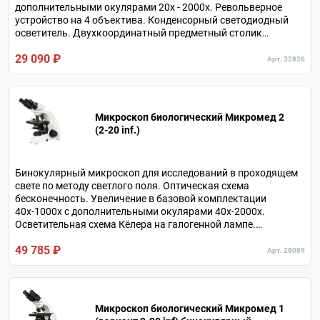
дополнительными окулярами 20х - 2000х. Револьверное
устройство на 4 объектива. Конденсорный светодиодный
осветитель. Двухкоординатный предметный столик
увеличенного размера. В комплекте 4 объектива и 4
29 090 ₽
окуляра.
Арт. 32826
Микроскоп биологический Микромед 2
(2-20 inf.)
Бинокулярный микроскоп для исследований в проходящем
свете по методу светлого поля. Оптическая схема
бесконечность. Увеличение в базовой комплектации
40х-1000х с дополнительными окулярами 40х-2000х.
Осветительная схема Кёлера на галогенной лампе.
Различные методы исследований с дополнительными
49 785 ₽
устройствами. Револьверное устройство на 4 объектива.
Арт. 28089
Микроскоп биологический Микромед 1