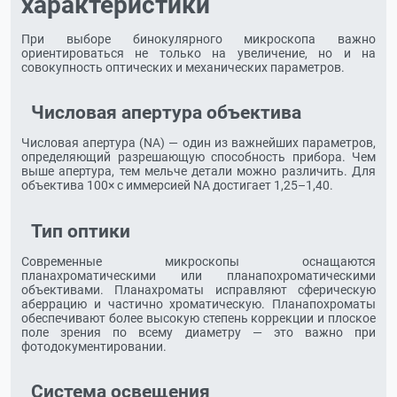
характеристики
При выборе бинокулярного микроскопа важно
ориентироваться не только на увеличение, но и на
совокупность оптических и механических параметров.
Числовая апертура объектива
Числовая апертура (NA) — один из важнейших параметров,
определяющий разрешающую способность прибора. Чем
выше апертура, тем мельче детали можно различить. Для
объектива 100× с иммерсией NA достигает 1,25–1,40.
Тип оптики
Современные микроскопы оснащаются
планахроматическими или планапохроматическими
объективами. Планахроматы исправляют сферическую
аберрацию и частично хроматическую. Планапохроматы
обеспечивают более высокую степень коррекции и плоское
поле зрения по всему диаметру — это важно при
фотодокументировании.
Система освещения