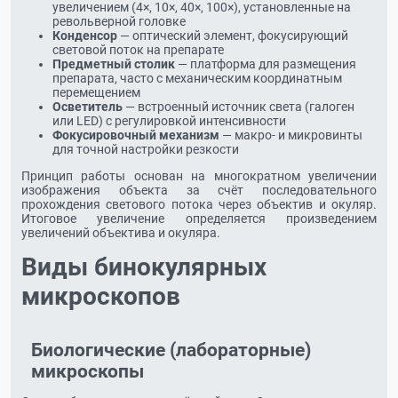
увеличением (4×, 10×, 40×, 100×), установленные на
револьверной головке
Конденсор
— оптический элемент, фокусирующий
световой поток на препарате
Предметный столик
— платформа для размещения
препарата, часто с механическим координатным
перемещением
Осветитель
— встроенный источник света (галоген
или LED) с регулировкой интенсивности
Фокусировочный механизм
— макро- и микровинты
для точной настройки резкости
Принцип работы основан на многократном увеличении
изображения объекта за счёт последовательного
прохождения светового потока через объектив и окуляр.
Итоговое увеличение определяется произведением
увеличений объектива и окуляра.
Виды бинокулярных
микроскопов
Биологические (лабораторные)
микроскопы