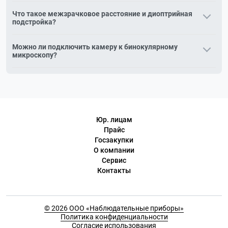
Два окуляра распределяют нагрузку на оба глаза —
Что такое межзрачковое расстояние и диоптрийная
работать комфортнее и дольше без усталости. Это стандарт
подстройка?
для лабораторий и регулярных исследований.
Окуляры бинокуляра раздвигаются под ширину глаз
Можно ли подключить камеру к бинокулярному
(межзрачковое расстояние), а диоптрийная подстройка
микроскопу?
компенсирует разницу зрения глаз — изображение
получается резким и без двоения.
Да, через окулярный адаптер. Для регулярной съёмки
удобнее тринокулярная модель с отдельным портом для
камеры.
Юр. лицам
Прайс
Госзакупки
О компании
Сервис
Контакты
© 2026 ООО «Наблюдательные приборы»
Политика конфиденциальности
Согласие использования