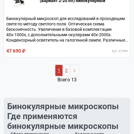
(вариант 2-20 inf) бинокулярный
Бинокулярный микроскоп для исследований в проходящем
свете по методу светлого поля. Оптическая схема
бесконечность. Увеличение в базовой комплектации
40х-1000х, с дополнительными окулярами 40х-2000х.
Конденсорный осветитель на галогенной лампе. Различные
методы исследований с дополнительными устройствами.
47 690 ₽
Револьверное устройство на 4 объектива.
Арт. 27988
1
2
Всего 13
Бинокулярные микроскопы
Где применяются
бинокулярные микроскопы