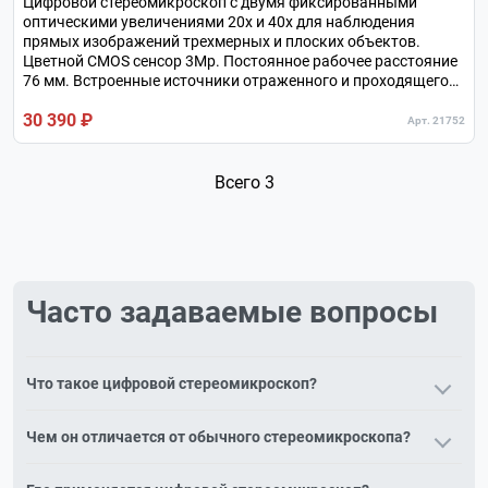
Цифровой стереомикроскоп с двумя фиксированными
оптическими увеличениями 20х и 40х для наблюдения
прямых изображений трехмерных и плоских объектов.
Цветной CMOS сенсор 3Мр. Постоянное рабочее расстояние
76 мм. Встроенные источники отраженного и проходящего
света на галогенных лампах.
30 390 ₽
Арт. 21752
Всего 3
Часто задаваемые вопросы
Что такое цифровой стереомикроскоп?
Это стереомикроскоп со встроенной камерой и/или
Чем он отличается от обычного стереомикроскопа?
экраном, дающий объёмное изображение с возможностью
вывода на монитор и съёмки.
Помимо объёмного наблюдения он сразу выводит