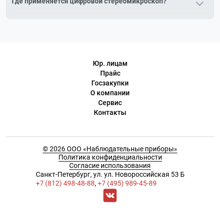
Где применяется цифровой стереомикроскоп?
изображение на экран и записывает фото и видео — удобно
для демонстраций и контроля.
В электронике, ювелирном деле, контроле качества,
образовании — везде, где нужен объёмный осмотр с
документированием.
Юр. лицам
Прайс
Госзакупки
О компании
Сервис
Контакты
© 2026 ООО «Наблюдательные приборы»
Политика конфиденциальности
Согласие использования
Cанкт-Петербург, ул. ул. Новороссийская 53 Б
+7 (812) 498-48-88
,
+7 (495) 989-45-89