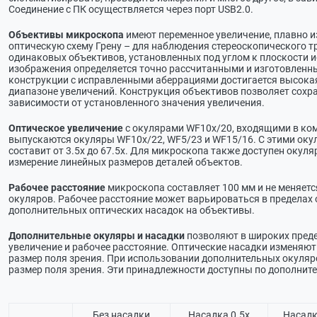
Соединение с ПК осуществляется через порт USB2.0.
Объективы микроскопа
имеют переменное увеличение, плавно из
оптическую схему Грену – для наблюдения стереоскопического 
одинаковых объективов, установленных под углом к плоскости 
изображения определяется точно рассчитанными и изготовленн
конструкции с исправленными аберрациями достигается высокая
диапазоне увеличений. Конструкция объективов позволяет сохр
зависимости от установленного значения увеличения.
Оптическое увеличение
с окулярами WF10х/20, входящими в комп
выпускаются окуляры WF10х/22, WF5/23 и WF15/16. С этими ок
составит от 3.5х до 67.5х. Для микроскопа также доступен оку
измерение линейных размеров деталей объектов.
Рабочее расстояние
микроскопа составляет 100 мм и не меняетс
окуляров. Рабочее расстояние может варьироваться в пределах 
дополнительных оптических насадок на объективы.
Дополнительные окуляры и насадки
позволяют в широких преде
увеличение и рабочее расстояние. Оптические насадки изменяют
размер поля зрения. При использовании дополнительных окуляр
размер поля зрения. Эти принадлежности доступны по дополните
Без насадки
Насадка 0.5х
Насадк