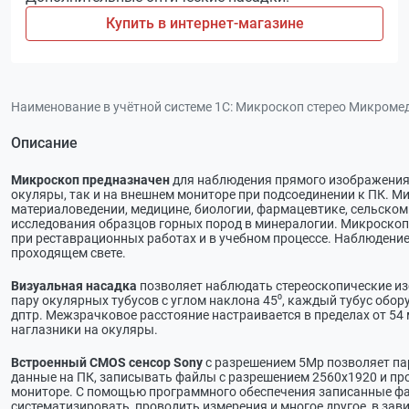
Купить в интернет-магазине
Наименование в учётной системе 1С:
Микроскоп стерео Микромед 
Описание
Микроскоп предназначен
для наблюдения прямого изображения 
окуляры, так и на внешнем мониторе при подсоединении к ПК. 
материаловедении, медицине, биологии, фармацевтике, сельском
исследования образцов горных пород в минералогии. Микроскоп 
при реставрационных работах и в учебном процессе. Наблюдение
проходящем свете.
Визуальная насадка
позволяет наблюдать стереоскопические и
пару окулярных тубусов с углом наклона 45⁰, каждый тубус обо
дптр. Межзрачковое расстояние настраивается в пределах от 54 
наглазники на окуляры.
Встроенный CMOS сенсор Sony
с разрешением 5Мр позволяет па
данные на ПК, записывать файлы с разрешением 2560х1920 и пр
мониторе. С помощью программного обеспечения записанные ф
систематизировать, проводить измерения и многое другое, в за