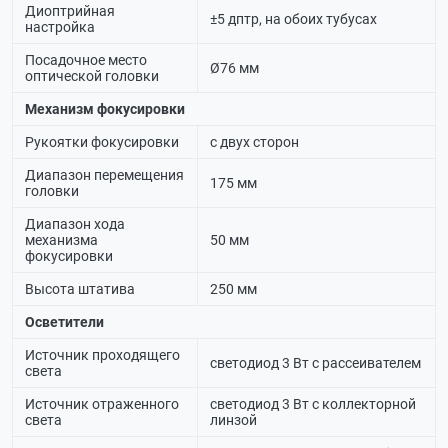
Диоптрийная
±5 дптр, на обоих тубусах
настройка
Посадочное место
Ø76 мм
оптической головки
Механизм фокусировки
Рукоятки фокусировки
с двух сторон
Диапазон перемещения
175 мм
головки
Диапазон хода
механизма
50 мм
фокусировки
Высота штатива
250 мм
Осветители
Источник проходящего
светодиод 3 Вт с рассеивателем
света
Источник отраженного
светодиод 3 Вт с коллекторной
света
линзой