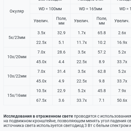
WD = 100мм
WD = 165мм
WD = 
Окуляр
Поле,
Поле,
Увелич.
Увелич.
Увелич.
мм
мм
3.5х
32.9
1.7х
65.8
2.6х
5х/23мм
22.5х
5.1
11.7х
10.2
16.9х
7.0х
28.6
3.5х
57.2
5.2х
10х/20мм
45.0х
4.4
22.5х
8.9
33.7х
7.0х
31.4
3.5х
62.8
5.2х
10х/22мм
45.0х
4.9
22.5х
9.8
33.7х
10.5х
22.9
5.2х
45.8
7.9х
15х/16мм
67.5х
3.6
33.7х
7.1
50.6х
Исследования в отраженном свете
проводятся с использованием
на подвижном кронштейне, позволяющем менять угол падения св
источника света используется светодиод 3 Вт с белым спектром 