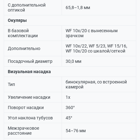
С дополнительной
65,8–1,8 мм
оптикой
Окуляры
В базовой
WF 10х/20 с вынесенным
комплектации
зрачком
WF 10х/22, WF 5/23, WF 15/16,
Дополнительно
WF 10х/20 со шкалой/сеткой
Посадочный диаметр
30,0 мм
Визуальная насадка
бинокулярная, со встроенной
Тип
камерой
Увеличение насадки
1х
Поворот насадки
360°
Угол наклона тубусов
45°
Межзрачковое
54–76 мм
расстояние