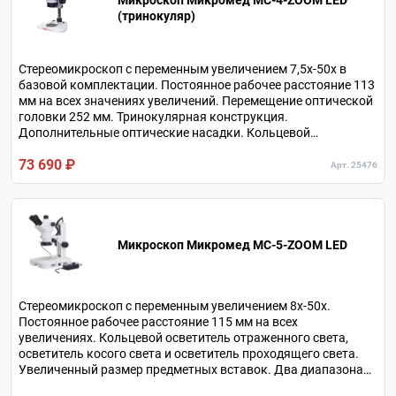
Микроскоп Микромед МС-4-ZOOM LED
(тринокуляр)
Стереомикроскоп с переменным увеличением 7,5х-50х в
базовой комплектации. Постоянное рабочее расстояние 113
мм на всех значениях увеличений. Перемещение оптической
головки 252 мм. Тринокулярная конструкция.
Дополнительные оптические насадки. Кольцевой
осветитель отраженного света и осветитель проходящего
73 690 ₽
света.
Арт. 25476
Микроскоп Микромед МС-5-ZOOM LED
Стереомикроскоп с переменным увеличением 8х-50х.
Постоянное рабочее расстояние 115 мм на всех
увеличениях. Кольцевой осветитель отраженного света,
осветитель косого света и осветитель проходящего света.
Увеличенный размер предметных вставок. Два диапазона
перемещения оптической головки. В комплекте окуляр с