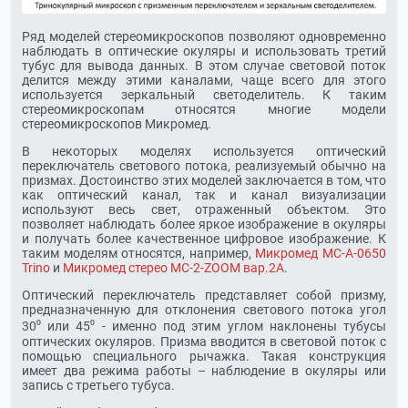
Ряд моделей стереомикроскопов позволяют одновременно
наблюдать в оптические окуляры и использовать третий
тубус для вывода данных. В этом случае световой поток
делится между этими каналами, чаще всего для этого
используется зеркальный светоделитель. К таким
стереомикроскопам относятся многие модели
стереомикроскопов Микромед.
В некоторых моделях используется оптический
переключатель светового потока, реализуемый обычно на
призмах. Достоинство этих моделей заключается в том, что
как оптический канал, так и канал визуализации
используют весь свет, отраженный объектом. Это
позволяет наблюдать более яркое изображение в окуляры
и получать более качественное цифровое изображение. К
таким моделям относятся, например,
Микромед MC-A-0650
Trino
и
Микромед стерео МС-2-ZOOM вар.2A
.
Оптический переключатель представляет собой призму,
предназначенную для отклонения светового потока угол
30⁰ или 45⁰ - именно под этим углом наклонены тубусы
оптических окуляров. Призма вводится в световой поток с
помощью специального рычажка. Такая конструкция
имеет два режима работы – наблюдение в окуляры или
запись с третьего тубуса.