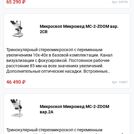
65 290 ₽
измерительной шкалой.
Арт. 24799
Микроскоп Микромед MC-2-ZOOM вар.
2СR
Тринокулярный стереомикроскоп с переменным
увеличением 10х-40х в базовой комплектации. Канал
визуализации с фокусировкой. Постоянное рабочее
расстояние 85 мм на всех значениях увеличений.
Дополнительные оптические насадки. Встроенные
осветители отраженного и проходящего света на галогенных
46 490 ₽
лампах.
Арт. 10567
Микроскоп Микромед MC-2-ZOOM
вар.2А
Тринокулярный стереомикроскоп с переменным