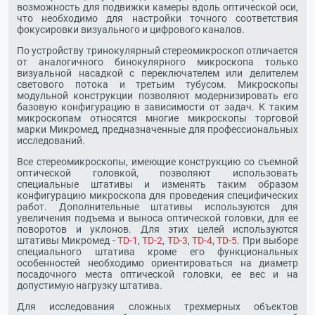
возможность для подвижки камеры вдоль оптической оси,
что необходимо для настройки точного соответствия
фокусировки визуального и цифрового каналов.
По устройству тринокулярный стереомикроскоп отличается
от аналогичного бинокулярного микроскопа только
визуальной насадкой с переключателем или делителем
светового потока и третьим тубусом. Микроскопы
модульной конструкции позволяют модернизировать его
базовую конфигурацию в зависимости от задач. К таким
микроскопам относятся многие микроскопы торговой
марки Микромед, предназначенные для профессиональных
исследований.
Все стереомикроскопы, имеющие конструкцию со съемной
оптической головкой, позволяют использовать
специальные штативы и изменять таким образом
конфигурацию микроскопа для проведения специфических
работ. Дополнительные штативы используются для
увеличения подъема и выноса оптической головки, для ее
поворотов и уклонов. Для этих целей используются
штативы Микромед -
TD-1
,
TD-2
,
TD-3
,
TD-4
,
TD-5
. При выборе
специального штатива кроме его функциональных
особенностей необходимо ориентироваться на диаметр
посадочного места оптической головки, ее вес и на
допустимую нагрузку штатива.
Для исследования сложных трехмерных объектов