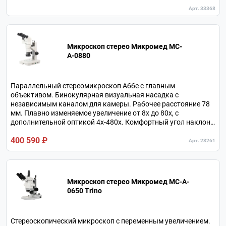
Анатомически адаптируемая визуальная насадка с
Арт. 33368
поворотом и наклоном окулярных тубусов.
Микроскоп стерео Микромед MC-
А-0880
Параллельный стереомикроскоп Аббе с главным
объективом. Бинокулярная визуальная насадка с
независимым каналом для камеры. Рабочее расстояние 78
мм. Плавно изменяемое увеличение от 8х до 80х, с
дополнительной оптикой 4х-480х. Комфортный угол наклона
окулярных тубусов 30°. Кольцевой осветитель отраженного
400 590 ₽
и осветитель проходящего света на светодиодах.
Арт. 28261
Микроскоп стерео Микромед MC-A-
0650 Trino
Стереоскопический микроскоп с переменным увеличением.