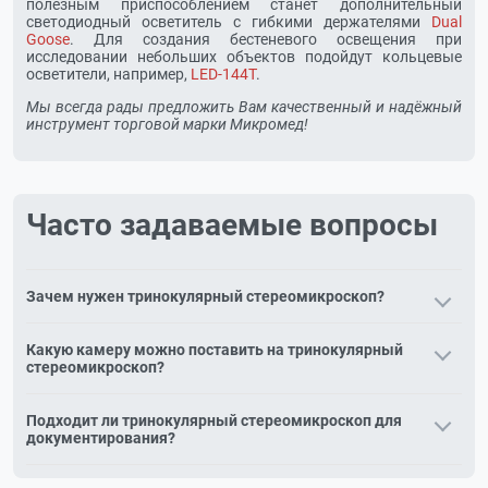
полезным приспособлением станет дополнительный
светодиодный осветитель с гибкими держателями
Dual
Goose
. Для создания бестеневого освещения при
исследовании небольших объектов подойдут кольцевые
осветители, например,
LED-144T
.
Мы всегда рады предложить Вам качественный и надёжный
инструмент торговой марки Микромед!
Часто задаваемые вопросы
Зачем нужен тринокулярный стереомикроскоп?
Тринокулярный стереомикроскоп имеет отдельный порт
Какую камеру можно поставить на тринокулярный
для камеры — можно вести объёмное наблюдение в
стереомикроскоп?
окуляры и одновременно выводить изображение на
монитор.
Камеры с C-mount или через оптический адаптер. Подберём
Подходит ли тринокулярный стереомикроскоп для
модель под задачи: от учебной USB-камеры до камеры с
документирования?
измерительным ПО.
Да, это оптимальный выбор для документирования,