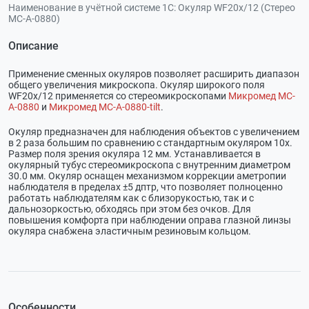
Наименование в учётной системе 1С:
Окуляр WF20x/12 (Стерео
МС-A-0880)
Описание
Применение сменных окуляров позволяет расширить диапазон
общего увеличения микроскопа. Окуляр широкого поля
WF20x/12 применяется со стереомикроскопами
Микромед MC-
А-0880
и
Микромед MC-А-0880-tilt
.
Окуляр предназначен для наблюдения объектов с увеличением
в 2 раза большим по сравнению с стандартным окуляром 10х.
Размер поля зрения окуляра 12 мм. Устанавливается в
окулярный тубус стереомикроскопа с внутренним диаметром
30.0 мм. Окуляр оснащен механизмом коррекции аметропии
наблюдателя в пределах ±5 дптр, что позволяет полноценно
работать наблюдателям как с близорукостью, так и с
дальнозоркостью, обходясь при этом без очков. Для
повышения комфорта при наблюдении оправа глазной линзы
окуляра снабжена эластичным резиновым кольцом.
Особенности