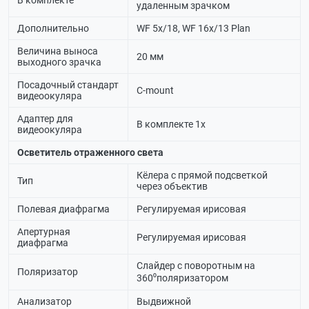
В комплекте
удаленным зрачком
Дополнительно
WF 5х/18, WF 16х/13 Plan
Величина выноса
20 мм
выходного зрачка
Посадочный стандарт
C-mount
видеоокуляра
Адаптер для
В комплекте 1х
видеоокуляра
Осветитель отраженного света
Кёлера с прямой подсветкой
Тип
через объектив
Полевая диафрагма
Регулируемая ирисовая
Апертурная
Регулируемая ирисовая
диафрагма
Слайдер с поворотным на
Поляризатор
360⁰поляризатором
Анализатор
Выдвижной