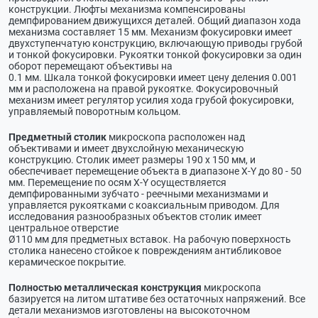
конструкции. Люфты механизма компенсированы
демпфированием движущихся деталей. Общий диапазон хода
механизма составляет 15 мм. Механизм фокусировки имеет
двухступенчатую конструкцию, включающую приводы грубой
и тонкой фокусировки. Рукоятки тонкой фокусировки за один
оборот перемещают объективы на
0.1 мм. Шкала тонкой фокусировки имеет цену деления 0.001
мм и расположена на правой рукоятке. Фокусировочный
механизм имеет регулятор усилия хода грубой фокусировки,
управляемый поворотным кольцом.
Предметный столик
микроскопа расположен над
объективами и имеет двухслойную механическую
конструкцию. Столик имеет размеры 190 х 150 мм, и
обеспечивает перемещение объекта в диапазоне X-Y до 80 - 50
мм. Перемещение по осям X-Y осуществляется
демпфированными зубчато - реечными механизмами и
управляется рукоятками с коаксиальным приводом. Для
исследования разнообразных объектов столик имеет
центральное отверстие
Ø110 мм для предметных вставок. На рабочую поверхность
столика нанесено стойкое к повреждениям антибликовое
керамическое покрытие.
Полностью металлическая конструкция
микроскопа
базируется на литом штативе без остаточных напряжений. Все
детали механизмов изготовлены на высокоточном