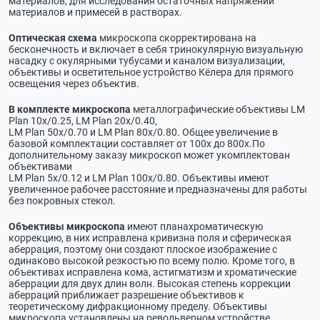
материалов, для исследования остаточных напряжений
материалов и примесей в растворах.
Оптическая схема
микроскопа скорректирована на
бесконечность и включает в себя тринокулярную визуальную
насадку с окулярными тубусами и каналом визуализации,
объективы и осветительное устройство Кёлера для прямого
освещения через объектив.
В комплекте микроскопа
металлографические объективы LM
Plan 10x/0.25, LM Plan 20x/0.40,
LM Plan 50x/0.70 и LM Plan 80х/0.80. Общее увеличение в
базовой комплектации составляет от 100х до 800х.По
дополнительному заказу микроскоп может укомплектован
объективами
LM Plan 5x/0.12 и LM Plan 100х/0.80. Объективы имеют
увеличенное рабочее расстояние и предназначены для работы
без покровных стекол.
Объективы микроскопа
имеют планахроматическую
коррекцию, в них исправлена кривизна поля и сферическая
аберрация, поэтому они создают плоское изображение с
одинаково высокой резкостью по всему полю. Кроме того, в
объективах исправлена кома, астигматизм и хроматические
аберрации для двух длин волн. Высокая степень коррекции
аберраций приближает разрешение объективов к
теоретическому дифракционному пределу. Объективы
микроскопа установлены на револьверном устройстве,