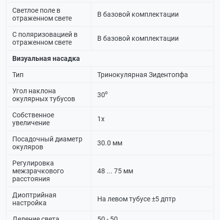
Светлое поле в
В базовой комплектации
отраженном свете
С поляризовацией в
В базовой комплектации
отраженном свете
Визуальная насадка
Тип
Тринокулярная Зидентопфа
Угол наклона
30⁰
окулярных тубусов
Собственное
1х
увеличение
Посадочный диаметр
30.0 мм
окуляров
Регулировка
межзрачкового
48 ... 75 мм
расстояния
Диоптрийная
На левом тубусе ±5 дптр
настройка
Деление света
50 - 50