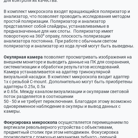
для контроля их качества.
В комплект микроскопа входят вращающийся поляризатор и
анализатор, что позволяет проводить исследования методом
простой поляризации. Поляризатор и анализатор
представляют собой слайдеры, устанавливаемые в
предназначенные для них слоты. Поляризатор имеет
поворотную на 360⁰ оправу, плоскость поляризации
анализатора постоянна. При работе с обычным светом
поляризатор и анализатор из хода лучей могут быть выведены.
Окулярная камера
позволяет просматривать изображения на
внешнем мониторе и выводить данные на ПК для сохранения,
систематизации и обработки результатов исследований.
Камера устанавливается на адаптер тринокулярной
визуальной насадки. В комплект микроскопа входит адаптер
1х с резьбой С-mount. Дополнительно могут быть приобретены
адаптеры 0.25х, 0.5х
и 0.65х. Между каналом визуализации и окулярами световой
поток разделяется в соотношении
50 - 50 и не требует переключения. Благодаря этому возможно
одновременное наблюдение в окуляры и вывод данных с
камеры.
Фокусировка микроскопа
осуществляется перемещением по
вертикали револьверного устройства с объективами,
предметный столик при этом неподвижен. Фокусировка
производится с помощью механизма зубчато - реечной