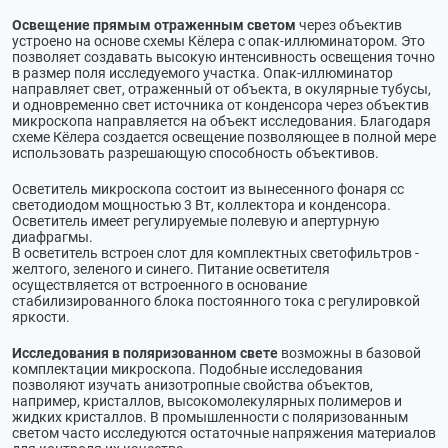
Освещение прямым отраженным светом
через объектив
устроено на основе схемы Кёлера с опак-иллюминатором. Это
позволяет создавать высокую интенсивность освещения точно
в размер поля исследуемого участка. Опак-иллюминатор
направляет свет, отраженный от объекта, в окулярные тубусы,
и одновременно свет источника от конденсора через объектив
микроскопа направляется на объект исследования. Благодаря
схеме Кёлера создается освещение позволяющее в полной мере
использовать разрешающую способность объективов.
Осветитель микроскопа состоит из вынесенного фонаря сс
светодиодом мощностью 3 Вт, коллектора и конденсора.
Осветитель имеет регулируемые полевую и апертурную
диафрагмы.
В осветитель встроен слот для комплектных светофильтров -
желтого, зеленого и синего. Питание осветителя
осуществляется от встроенного в основание
стабилизированного блока постоянного тока с регулировкой
яркости.
Исследования в поляризованном свете
возможны в базовой
комплектации микроскопа. Подобные исследования
позволяют изучать анизотропные свойства объектов,
например, кристаллов, высокомолекулярных полимеров и
жидких кристаллов. В промышленности с поляризованным
светом часто исследуются остаточные напряжения материалов