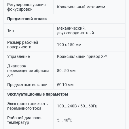
Регулировка усилия
Коаксиальный механизм
фокусировки
Предметный столик
Механический,
Тип
двухкоординатный
Размер рабочей
190 х 150 мм
поверхности
Управление
Коаксиальный привод X-Y
Диапазон
перемещение образца
80…50 мм
X-Y
Предметные вставки
Ø110 мм
Эксплуатационные параметры
Электропитание сеть
100...240В / 50...60Гц
переменного тока
Рабочий диапазон
5... 40⁰С
температур