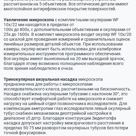
рассчитанном на 5 объективов. Все оптические детали имеют
многослойное антирефлексное покрытие поверхностей.
Увеличение микроскопа
с комплектными окулярами WF
10х/22 мм находится в пределах от
100х до 800х, с дополнительными объективами и окулярами от
25х до 1600х. В комплект микроскопа входит окуляр WF 10х/20
со шкалой для проведения измерений и сравнительных оценок
линейных размеров деталей объектов. При использовании
камеры, окуляр может быть использован для калибровки
измерительных инструментов программного обеспечения.
Все окуляры имеют вынесенный на 20 мм выходной зрачок,
благодаря этому возможно полноценное наблюдение всего
поля зрения наблюдателю в очках.
Тринокулярная визуальная насадка
микроскопа
предназначена для работы с микроскопами
исследовательского класса, рассчитанными на бесконечность.
Насадка снабжена окулярными тубусами с наклоном 30°, это
способствует комфортной работе на микроскопе и снижает
нагрузку на шейный отдел позвоночника исследователя. Для
компенсации аметропии глаз исследователя левый окулярный
тубус снабжен механизмом диоптрийной настройки в
диапазоне ±5 дптр. Благодаря конструкции Зидентопфа
насадка допускает настройку межзрачкового расстояния в
пределах 50-75 мм разворотом окулярных тубусов без потери
точной фокусировки.