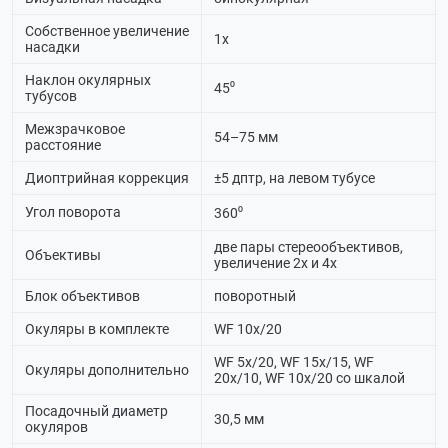
Собственное увеличение
1х
насадки
Наклон окулярных
45⁰
тубусов
Межзрачковое
54–75 мм
расстояние
Диоптрийная коррекция
±5 дптр, на левом тубусе
Угол поворота
360⁰
две пары стереообъективов,
Объективы
увеличение 2х и 4х
Блок объективов
поворотный
Окуляры в комплекте
WF 10х/20
WF 5х/20, WF 15х/15, WF
Окуляры дополнительно
20х/10, WF 10х/20 со шкалой
Посадочный диаметр
30,5 мм
окуляров