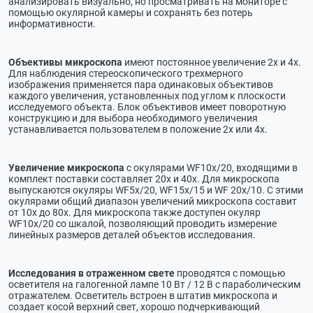
анализировать визуально, но просматривать на мониторе с
помощью окулярной камеры и сохранять без потерь
информативности.
Объективы микроскопа
имеют постоянное увеличение 2х и 4х.
Для наблюдения стереоскопического трехмерного
изображения применяется пара одинаковых объективов
каждого увеличения, установленных под углом к плоскости
исследуемого объекта. Блок объективов имеет поворотную
конструкцию и для выбора необходимого увеличения
устанавливается пользователем в положение 2х или 4х.
Увеличение микроскопа
с окулярами WF10х/20, входящими в
комплект поставки составляет 20х и 40х. Для микроскопа
выпускаются окуляры WF5х/20, WF15х/15 и WF 20х/10. С этими
окулярами общий диапазон увеличений микроскопа составит
от 10х до 80х. Для микроскопа также доступен окуляр
WF10х/20 со шкалой, позволяющий проводить измерение
линейных размеров деталей объектов исследования.
Исследования в отраженном свете
проводятся с помощью
осветителя на галогенной лампе 10 Вт / 12 В с параболическим
отражателем. Осветитель встроен в штатив микроскопа и
создает косой верхний свет, хорошо подчеркивающий