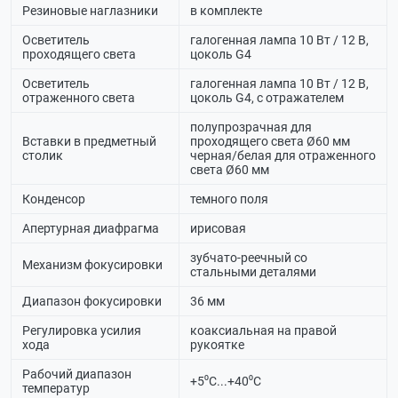
Резиновые наглазники
в комплекте
Осветитель
галогенная лампа 10 Вт / 12 В,
проходящего света
цоколь G4
Осветитель
галогенная лампа 10 Вт / 12 В,
отраженного света
цоколь G4, с отражателем
полупрозрачная для
Вставки в предметный
проходящего света Ø60 мм
столик
черная/белая для отраженного
света Ø60 мм
Конденсор
темного поля
Апертурная диафрагма
ирисовая
зубчато-реечный со
Механизм фокусировки
стальными деталями
Диапазон фокусировки
36 мм
Регулировка усилия
коаксиальная на правой
хода
рукоятке
Рабочий диапазон
+5⁰С...+40⁰С
температур