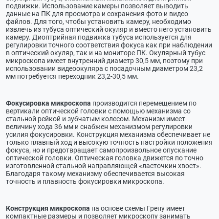
подвижки. Использование камеры позволяет выводить
данные на ПК для просмотра и сохранения фото и видео
файлов. Для того, чтобы установить камеру, необходимо
извлечь из тубуса оптический окуляр и вместо него установить
камеру. Диоптрийная подвижка тубуса используется для
регулировки точного соответствия фокуса как при наблюдении
в оптический окуляр, так и на мониторе ПК. Окулярный тубус
микроскопа имеет внутренний диаметр 30,5 мм, поэтому при
использовании видеоокуляра с посадочным диаметром 23,2
мм потребуется переходник 23,2-30,5 мм.
Фокусировка микроскопа
производится перемещением по
вертикали оптической головки с помощью механизма со
стальной рейкой и зубчатым колесом. Механизм имеет
величину хода 36 мм и снабжен механизмом регулировки
усилия фокусировки. Конструкция механизма обеспечивает не
только плавный ход и высокую точность настройки положения
фокуса, но и предотвращает самопроизвольное опускание
оптической головки. Оптическая головка движется по точно
изготовленной стальной направляющей «ласточкин хвост».
Благодаря такому механизму обеспечивается высокая
точность и плавность фокусировки микроскопа.
Конструкция микроскопа
на основе схемы Грену имеет
компактные размеры и позволяет микроскопу занимать