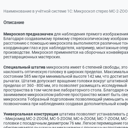
Наименование в учётной системе 1С:
Микроскоп стерео МС-2-ZOO
Описание
Микроскоп предназначен
для наблюдения прямого изображения 
Благодаря создаваемому прямому стереоскопическому изображ
расстоянию с помощью микроскопа выполняются различные тон
координации глаз и рук наблюдателя, например, монтажные опер
производстве. Микроскоп применяется на сборочных конвейерах
реставрационных мастерских.
Специальный штатив
микроскопа имеет 6 степеней свободы, это
наклонять оптическую головку в широких пределах. Максималь
состоянии 585 мм при минимальной высоте 142 мм, что достигае
рычагах. Штатив допускает вращение головки вокруг штативной
пределах от 360 - 800 мм, это позволяет размещать исследуемый
пространства в том числе вне лабораторного стола. Благодаря 
занимаемое микроскопом рабочее пространство может быть све
микроскопа Т-образный подголовник позволяющий уменьшить на
позвоночника при наблюдениях создавая дополнительный комфо
Универсальная конструкция
штатива позволяет устанавливать 
- Микромед МС-2-ZOOM, МС-5-ZOOM, МС-6-ZOOM, МС-7-ZOOM, MC-А
головки с посадочным диаметром 76 мм. Легкое перемещение го
обеспечивается рычажным механизмом с пружинным противовесо