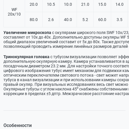
20.0
10.5
10.0
21.0
15.0
14.0
WF
20х/10
80.0
2.6
40.0
5.2
60.0
3.5
Увеличение микроскопа
с окулярами широкого поля SWF 10х/23
составляет от 10х до 40х. Дополнительно доступны окуляры WF 5х
общий диапазон увеличений составит от 5х до 80х. Также доступ
позволяющий проводить измерение линейных размеров деталей 
Тринокулярная головка
с тубусом визуализации позволяет эффе
дополнительную окулярную камеру. Камера устанавливается в а
посадочным диаметром 23.2 мм. Для настройки точного соответ
цифрового изображения тубус имеет механизм для подвижки кам
оптическим переключателем светового потока - свет может напр
тубуса в канал визуализации и при использовании камеры сохр
правый окуляр. При визуальных исследованиях весь свет можно
Окулярные тубусы с углом наклона 45⁰ снабжены собственными
коррекции в пределах ±5 дптр. Межзрачковое расстояние настраи
Особенности