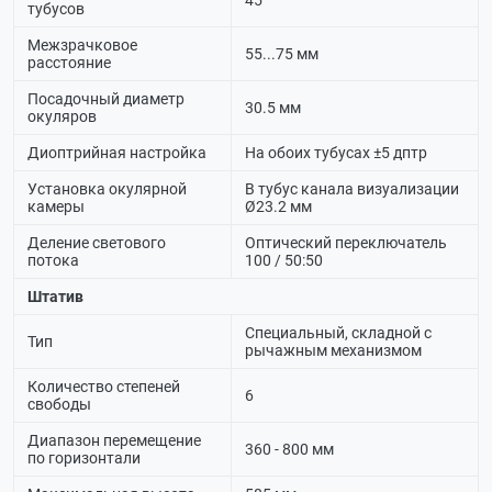
45⁰
тубусов
Межзрачковое
55...75 мм
расстояние
Посадочный диаметр
30.5 мм
окуляров
Диоптрийная настройка
На обоих тубусах ±5 дптр
Установка окулярной
В тубус канала визуализации
камеры
Ø23.2 мм
Деление светового
Оптический переключатель
потока
100 / 50:50
Штатив
Специальный, складной с
Тип
рычажным механизмом
Количество степеней
6
свободы
Диапазон перемещение
360 - 800 мм
по горизонтали