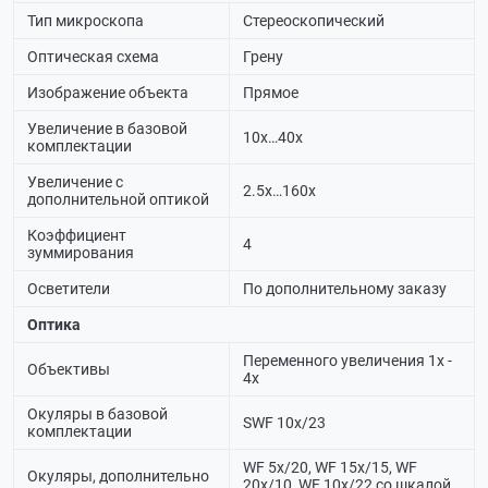
Тип микроскопа
Стереоскопический
Оптическая схема
Грену
Изображение объекта
Прямое
Увеличение в базовой
10х…40х
комплектации
Увеличение с
2.5х…160х
дополнительной оптикой
Коэффициент
4
зуммирования
Осветители
По дополнительному заказу
Оптика
Переменного увеличения 1х -
Объективы
4х
Окуляры в базовой
SWF 10х/23
комплектации
WF 5х/20, WF 15х/15, WF
Окуляры, дополнительно
20х/10, WF 10х/22 со шкалой