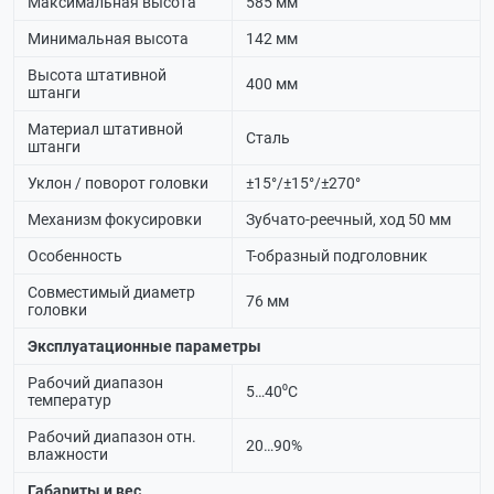
Максимальная высота
585 мм
Минимальная высота
142 мм
Высота штативной
400 мм
штанги
Материал штативной
Сталь
штанги
Уклон / поворот головки
±15°/±15°/±270°
Механизм фокусировки
Зубчато-реечный, ход 50 мм
Особенность
Т-образный подголовник
Совместимый диаметр
76 мм
головки
Эксплуатационные параметры
Рабочий диапазон
5…40⁰С
температур
Рабочий диапазон отн.
20…90%
влажности
Габариты и вес