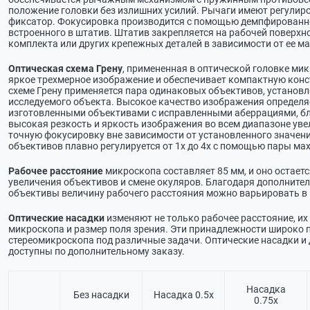
положение головки без излишних усилий. Рычаги имеют регулир
фиксатор. Фокусировка производится с помощью демпфированно
встроенного в штатив. Штатив закрепляется на рабочей поверхн
комплекта или других крепежных деталей в зависимости от ее ма
Оптическая схема Грену
, примененная в оптической головке ми
яркое трехмерное изображение и обеспечивает компактную конс
схеме Грену применяется пара одинаковых объективов, установл
исследуемого объекта. Высокое качество изображения определя
изготовленными объективами с исправленными аберрациями, бл
высокая резкость и яркость изображения во всем диапазоне уве
точную фокусировку вне зависимости от установленного значен
объективов плавно регулируется от 1х до 4х с помощью пары мах
Рабочее расстояние
микроскопа составляет 85 мм, и оно остает
увеличения объективов и смене окуляров. Благодаря дополните
объективы величину рабочего расстояния можно варьировать в п
Оптические насадки
изменяют не только рабочее расстояние, их
микроскопа и размер поля зрения. Эти принадлежности широко 
стереомикроскопа под различные задачи. Оптические насадки 
доступны по дополнительному заказу.
Насадка
Без насадки
Насадка 0.5х
0.75х