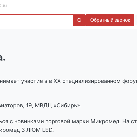
b.ru
Обратный звонок
а.
ринимает участие в в XX специализированном фор
виаторов, 19, МВДЦ «Сибирь».
ься с новинками торговой марки Микромед. На с
кромед 3 ЛЮМ LED.