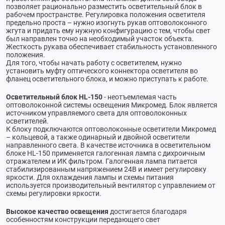
позволяет рационально разместить осветительный блок в
рабочем пространстве. Регулировка положения осветителя
предельно проста – нужно изогнуть рукав оптоволоконного
жгута и придать ему нужную конфигурацию с тем, чтобы свет
был направлен точно на необходимый участок объекта.
Жесткость рукава обеспечивает стабильность установленного
положения.
Для того, чтобы начать работу с осветителем, нужно
установить муфту оптического коннектора осветителя во
фланец осветительного блока, и можно приступать к работе.
Осветительный блок HL-150
- неотъемлемая часть
оптоволоконной системы освещения Микромед. Блок является
источником управляемого света для оптоволоконных
осветителей.
К блоку подключаются оптоволоконные осветители Микромед
– кольцевой, а также одинарный и двойной осветители
направленного света. В качестве источника в осветительном
блоке HL-150 применяется галогенная лампа с дихроичным
отражателем и ИК фильтром. Галогенная лампа питается
стабилизированным напряжением 24В и имеет регулировку
яркости. Для охлаждения лампы и схемы питания
используется производительный вентилятор с управлением от
схемы регулировки яркости.
Высокое качество освещения
достигается благодаря
особенностям конструкции передающего свет