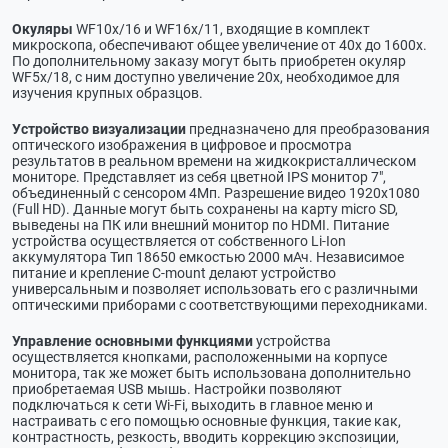
Окуляры
WF10х/16 и WF16х/11, входящие в комплект
микроскопа, обеспечивают общее увеличение от 40х до 1600х.
По дополнительному заказу могут быть приобретен окуляр
WF5х/18, с ним доступно увеличение 20х, необходимое для
изучения крупных образцов.
Устройство визуализации
предназначено для преобразования
оптического изображения в цифровое и просмотра
результатов в реальном времени на жидкокристаллическом
мониторе. Представляет из себя цветной IPS монитор 7",
объединенный с сенсором 4Мп. Разрешение видео 1920x1080
(Full HD). Данные могут быть сохранены на карту micro SD,
выведены на ПК или внешний монитор по HDMI. Питание
устройства осуществляется от собственного Li-Ion
аккумулятора Тип 18650 емкостью 2000 мАч. Независимое
питание и крепление C-mount делают устройство
универсальным и позволяет использовать его с различными
оптическими приборами с соответствующими переходниками.
Управление основными функциями
устройства
осуществляется кнопками, расположенными на корпусе
монитора, так же может быть использована дополнительно
приобретаемая USB мышь. Настройки позволяют
подключаться к сети Wi-Fi, выходить в главное меню и
настраивать с его помощью основные функция, такие как,
контрастность, резкость, вводить коррекцию экспозиции,