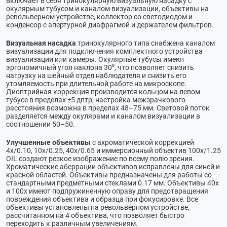
включает в себя тринокулярную визуальную насадку с
окулярным тубусом и каналом визуализации, объективы на
револьверном устройстве, коллектор со светодиодом и
конденсор с апертурной диафрагмой и держателем фильтров.
Визуальная насадка
тринокулярного типа снабжена каналом
визуализации для подключения комплектного устройства
визуализации или камеры. Окулярные тубусы имеют
эргономичный угол наклона 30⁰, что позволяет снизить
нагрузку на шейный отдел наблюдателя и снизить его
утомляемость при длительной работе на микроскопе.
Диоптрийная коррекция производится кольцом на левом
тубусе в пределах ±5 дптр, настройка межзрачкового
расстояния возможна в пределах 48–75 мм. Световой поток
разделяется между окулярами и каналом визуализации в
соотношении 50–50.
Улучшенные объективы
с ахроматической коррекцией
4x/0.10, 10x/0.25, 40x/0.65 и иммерсионный объектив 100x/1.25
OIL создают резкое изображение по всему полю зрения.
Хроматические аберрации объективов исправлены для синей и
красной областей. Объективы предназначены для работы со
стандартными предметными стеклами 0.17 мм. Объективы 40х
и 100х имеют подпружиненную оправу для предотвращения
повреждения объектива и образца при фокусировке. Все
объективы установлены на револьверном устройстве,
рассчитанном на 4 объектива, что позволяет быстро
переходить к различным увеличениям.