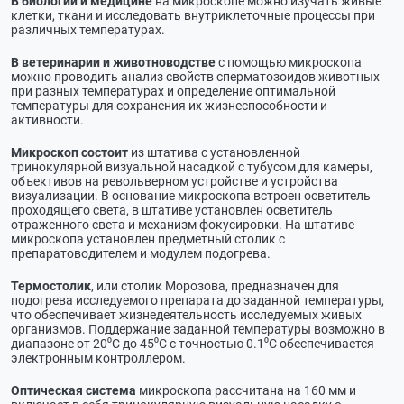
В биологии и медицине
на микроскопе можно изучать живые
клетки, ткани и исследовать внутриклеточные процессы при
различных температурах.
В ветеринарии и животноводстве
с помощью микроскопа
можно проводить анализ свойств сперматозоидов животных
при разных температурах и определение оптимальной
температуры для сохранения их жизнеспособности и
активности.
Микроскоп состоит
из штатива с установленной
тринокулярной визуальной насадкой с тубусом для камеры,
объективов на револьверном устройстве и устройства
визуализации. В основание микроскопа встроен осветитель
проходящего света, в штативе установлен осветитель
отраженного света и механизм фокусировки. На штативе
микроскопа установлен предметный столик с
препаратоводителем и модулем подогрева.
Термостолик
, или столик Морозова, предназначен для
подогрева исследуемого препарата до заданной температуры,
что обеспечивает жизнедеятельность исследуемых живых
организмов. Поддержание заданной температуры возможно в
диапазоне от 20⁰С до 45⁰С с точностью 0.1⁰С обеспечивается
электронным контроллером.
Оптическая система
микроскопа рассчитана на 160 мм и