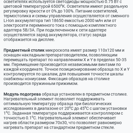
осветителях используется светодиоды мощностью 0.75 Вт с
цветовой температурой 6500⁰К. Осветители имеют раздельную
регулировку яркости от 0% до 100%. Питание осветителей,
термостолика и схемы управления осуществляется от сменного
Li-Ion аккумулятора тип 18650 емкостью 2000 мАч или от
электросети переменного тока с помощью комплектного
адаптера 5В/3А. При подключенном к сети адаптере
осуществляется заряд аккумулятора, статус заряда
отображается на дисплее.
Предметный столик
микроскопа имеет размер 110х120 мм и
оснащен накладным препаратоводителем, позволяющим
перемещать препарат по направлениям X и Y в пределах 50-35
мм. Перемещение производится независимыми винтами по
каждой координате. Точное позиционирование образца по X и Y
контролируется по шкалам, для повышения точности шкалы
снабжены нониусами. Фиксация образцов на столике
производится пружинным прижимом.
Модуль подогрева
образца установлен в предметном столике.
Нагревательный элемент позволяет поддерживать
оптимальную температуру образца при биологических
исследованиях в диапазоне от 20⁰С до 45⁰С с шагом установки
1⁰С. Заданная температура поддерживается контроллером с
точностью 0.1⁰С. Нагревательный элемент обеспечивает
нагрев области размером 70х30, что позволяет равномерно
нагревать препарат на стандартном предметном стекле.