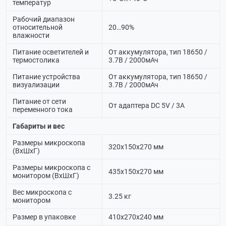
температур
Рабочий диапазон
относительной
20…90%
влажности
Питание осветителей и
От аккумулятора, тип 18650 /
термостолика
3.7В / 2000мАч
Питание устройства
От аккумулятора, тип 18650 /
визуализации
3.7В / 2000мАч
Питание от сети
От адаптера DC 5V / 3А
переменного тока
Габариты и вес
Размеры микроскопа
320х150х270 мм
(ВхШхГ)
Размеры микроскопа с
435х150х270 мм
монитором (ВхШхГ)
Вес микроскопа с
3.25 кг
монитором
Размер в упаковке
410х270х240 мм