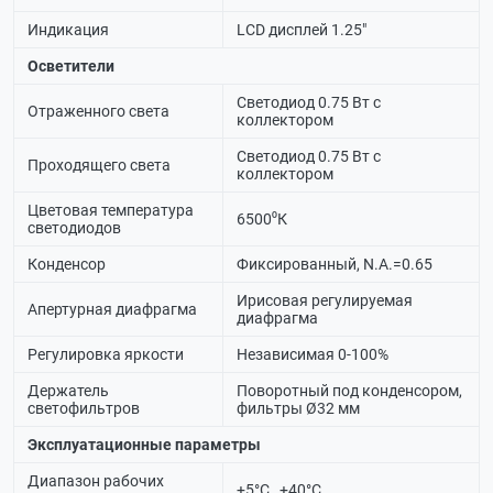
Индикация
LCD дисплей 1.25"
Осветители
Светодиод 0.75 Вт с
Отраженного света
коллектором
Светодиод 0.75 Вт с
Проходящего света
коллектором
Цветовая температура
6500⁰К
светодиодов
Конденсор
Фиксированный, N.A.=0.65
Ирисовая регулируемая
Апертурная диафрагма
диафрагма
Регулировка яркости
Независимая 0-100%
Держатель
Поворотный под конденсором,
светофильтров
фильтры Ø32 мм
Эксплуатационные параметры
Диапазон рабочих
+5°C…+40°C