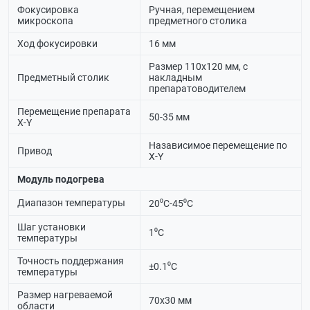
Фокусировка
Ручная, перемещением
микроскопа
предметного столика
Ход фокусировки
16 мм
Размер 110х120 мм, с
Предметный столик
накладным
препаратоводителем
Перемещение препарата
50-35 мм
X-Y
Назависимое перемещение по
Привод
X-Y
Модуль подогрева
Диапазон температуры
20⁰С-45⁰С
Шаг установки
1⁰С
температуры
Точность поддержания
±0.1⁰С
температуры
Размер нагреваемой
70х30 мм
области