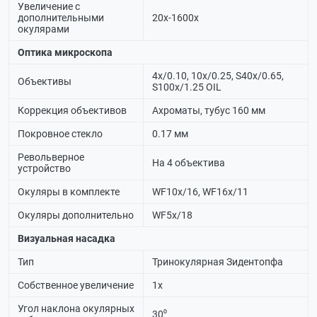
Увеличение с
дополнительными
20х-1600х
окулярами
Оптика микроскопа
4х/0.10, 10х/0.25, S40х/0.65,
Объективы
S100х/1.25 OIL
Коррекция объективов
Ахроматы, тубус 160 мм
Покровное стекло
0.17 мм
Револьверное
На 4 объектива
устройство
Окуляры в комплекте
WF10х/16, WF16х/11
Окуляры дополнительно
WF5х/18
Визуальная насадка
Тип
Тринокулярная Зидентопфа
Собственное увеличение
1х
Угол наклона окулярных
30⁰