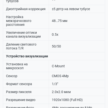
тубусов
Диоптрийная коррекция
±5 дптр на левом тубусе
Настройка
межзрачкового
48…75 мм
расстояния
Увеличение оптики
0.5х
канала визуализации
Деление светового
50/50
потока T/R
Устройство визуализации
Установка на
C-Mount
микроскоп
Сенсор
CMOS 4Мр
Формат сенсора
1/3"
Размер пикселя
2.0х2.0 мкм
Разрешение видео
1920x1080 (Full HD)
Разрешение фото
4Мп, расширение до 8 Мп