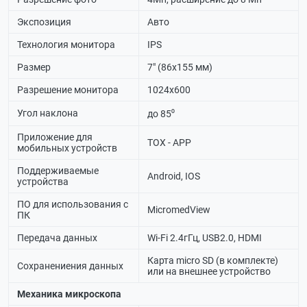
Экспозиция
Авто
Технология монитора
IPS
Размер
7" (86х155 мм)
Разрешение монитора
1024х600
Угол наклона
до 85⁰
Приложение для
TOX - APP
мобильных устройств
Поддерживаемые
Android, IOS
устройства
ПО для использования с
MicromedView
ПК
Передача данных
Wi-Fi 2.4гГц, USB2.0, HDMI
Карта micro SD (в комплекте)
Сохранениения данных
или на внешнее устройство
Механика микроскопа