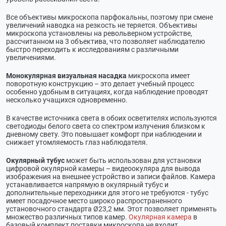
Все объективы микроскопа парфокальны, поэтому при смене
увеличений наводка на резкость не теряется. Объективы
микроскопа установлены на револьверном устройстве,
рассчитанном на 3 объектива, что позволяет наблюдателю
быстро переходить к исследованиям с различными
увеличениями.
Монокулярная визуальная насадка
микроскопа имеет
поворотную конструкцию – это делает учебный процесс
особенно удобным в ситуациях, когда наблюдение проводят
несколько учащихся одновременно.
В качестве источника света в обоих осветителях используются
светодиоды белого света со спектром излучения близком к
дневному свету. Это повышает комфорт при наблюдении и
снижает утомляемость глаз наблюдателя.
Окулярный тубус
может быть использован для установки
цифровой окулярной камеры – видеоокуляра для вывода
изображения на внешнее устройство и записи файлов. Камера
устанавливается напрямую в окулярный тубус и
дополнительные переходники для этого не требуются - тубус
имеет посадочное место широко распространенного
установочного стандарта Ø23,2 мм. Этот позволяет применять
множество различных типов камер.
Окулярная камера
в
базовый комплект поставки микроскопа не входит.