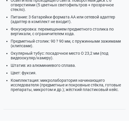
Осветитель проходящего света: поворотный диск с 6
отверстиями (5 цветных светофильтров + прозрачное
стекло).
Питание: 3 батарейки формата АА или сетевой адаптер
(адаптер в комплект не входит).
Фокусировка: перемещением предметного столика по
вертикали, с ограничителем хода.
Предметный столик: 90 ? 90 мм, с пружинными зажимами
(клипсами).
Окулярный тубус: посадочное место O 23,2 мм (под
видеоокуляр/камеру).
Штатив: из алюминиевого сплава.
Цвет: фуксия.
Комплектация: микролаборатория начинающего
исследователя (предметные и покровные стёкла, готовые
препараты, микротом и др.); жёсткий пластиковый кейс.