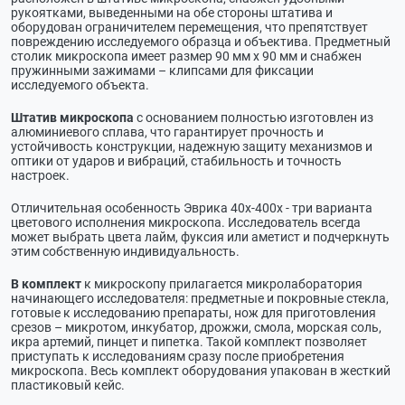
рукоятками, выведенными на обе стороны штатива и
оборудован ограничителем перемещения, что препятствует
повреждению исследуемого образца и объектива. Предметный
столик микроскопа имеет размер 90 мм х 90 мм и снабжен
пружинными зажимами – клипсами для фиксации
исследуемого объекта.
Штатив микроскопа
с основанием полностью изготовлен из
алюминиевого сплава, что гарантирует прочность и
устойчивость конструкции, надежную защиту механизмов и
оптики от ударов и вибраций, стабильность и точность
настроек.
Отличительная особенность Эврика 40х-400х - три варианта
цветового исполнения микроскопа. Исследователь всегда
может выбрать цвета лайм, фуксия или аметист и подчеркнуть
этим собственную индивидуальность.
В комплект
к микроскопу прилагается микролаборатория
начинающего исследователя: предметные и покровные стекла,
готовые к исследованию препараты, нож для приготовления
срезов – микротом, инкубатор, дрожжи, смола, морская соль,
икра артемий, пинцет и пипетка. Такой комплект позволяет
приступать к исследованиям сразу после приобретения
микроскопа. Весь комплект оборудования упакован в жесткий
пластиковый кейс.