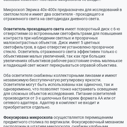
Микроскоп Эврика 40х-400х предназначен для исследований в
светлом поле и имеет два осветителя - проходящего и
отраженного света на светодиодах дневного света.
Осветитель проходящего света
имеет поворотный диск с 6-ю
отверстиями со встроенными светофильтрами для повышения
контраста при наблюдении светлых и прозрачных
малоконтрастных объектов. Диск имеет 5 цветных
светофильтров, в одно отверстие установлено прозрачное
стекло. Осветитель отраженного света эффективен только с
объективами малых увеличений, так как при больших
увеличениях объективов рабочее расстояние очень маленькое
и падающий свет может перекрываться оправой объектива.
Оба осветителя снабжены коллекторными линзами и имеют
независимую бесступенчатую регулировку яркости.
Осветители могут быть использованы как одиночно, так и
одновременно, что позволяет тонко настраивать освещение
для сложных объектов исследования. Питание осветителей
производится от 3-х щелочных батареек формата АА или от
сетевого адаптера. Адаптер в комплект не входит и
приобретается отдельно.
Фокусировка микроскопа
осуществляется перемещением
предметного столика по вертикали. Фокусировочный механизм
расположен в штативе микроскопа, снабжен удобными