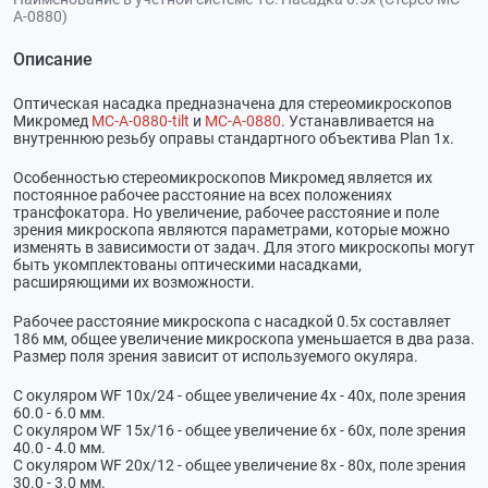
A-0880)
Описание
Оптическая насадка предназначена для стереомикроскопов
Микромед
MC-А-0880-tilt
и
MC-А-0880
. Устанавливается на
внутреннюю резьбу оправы стандартного объектива Plan 1х.
Особенностью стереомикроскопов Микромед является их
постоянное рабочее расстояние на всех положениях
трансфокатора. Но увеличение, рабочее расстояние и поле
зрения микроскопа являются параметрами, которые можно
изменять в зависимости от задач. Для этого микроскопы могут
быть укомплектованы оптическими насадками,
расширяющими их возможности.
Рабочее расстояние микроскопа с насадкой 0.5х составляет
186 мм, общее увеличение микроскопа уменьшается в два раза.
Размер поля зрения зависит от используемого окуляра.
С окуляром WF 10х/24 - общее увеличение 4х - 40х, поле зрения
60.0 - 6.0 мм.
С окуляром WF 15х/16 - общее увеличение 6х - 60х, поле зрения
40.0 - 4.0 мм.
С окуляром WF 20х/12 - общее увеличение 8х - 80х, поле зрения
30.0 - 3.0 мм.