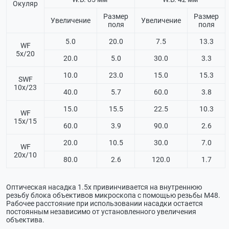
Окуляр
Размер
Размер
Увеличение
Увеличение
поля
поля
5.0
20.0
7.5
13.3
WF
5х/20
20.0
5.0
30.0
3.3
10.0
23.0
15.0
15.3
SWF
10х/23
40.0
5.7
60.0
3.8
15.0
15.5
22.5
10.3
WF
15х/15
60.0
3.9
90.0
2.6
20.0
10.5
30.0
7.0
WF
20х/10
80.0
2.6
120.0
1.7
Оптическая насадка 1.5х привинчивается на внутреннюю
резьбу блока объективов микроскопа с помощью резьбы М48.
Рабочее расстояние при использовании насадки остается
постоянным независимо от установленного увеличения
объектива.