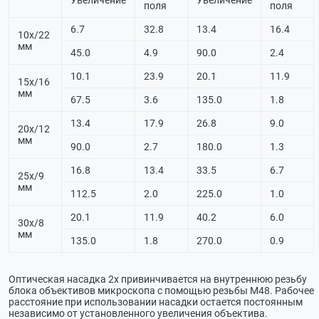
Увеличение
Увеличение
поля
поля
6.7
32.8
13.4
16.4
10х/22
мм
45.0
4.9
90.0
2.4
10.1
23.9
20.1
11.9
15х/16
мм
67.5
3.6
135.0
1.8
13.4
17.9
26.8
9.0
20х/12
мм
90.0
2.7
180.0
1.3
16.8
13.4
33.5
6.7
25х/9
мм
112.5
2.0
225.0
1.0
20.1
11.9
40.2
6.0
30х/8
мм
135.0
1.8
270.0
0.9
Оптическая насадка 2х привинчивается на внутреннюю резьбу
блока объективов микроскопа с помощью резьбы М48. Рабочее
расстояние при использовании насадки остается постоянным
независимо от установленного увеличения объектива.