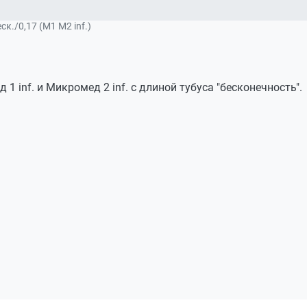
к./0,17 (М1 М2 inf.)
inf. и Микромед 2 inf. с длиной тубуса "бесконечность".