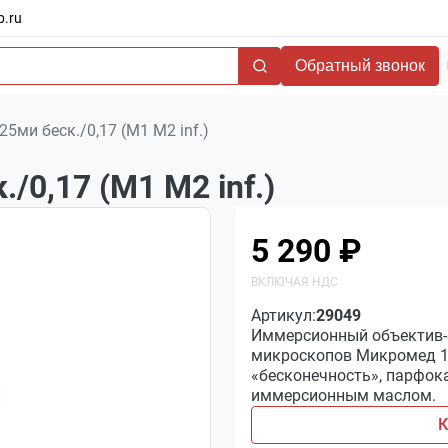
b.ru
Обратный звонок
5ми беск./0,17 (М1 М2 inf.)
/0,17 (М1 М2 inf.)
5 290 ₽
Артикул:
29049
Иммерсионный объектив-а
микроскопов Микромед 1 (
«бесконечность», парфока
иммерсионным маслом.
К