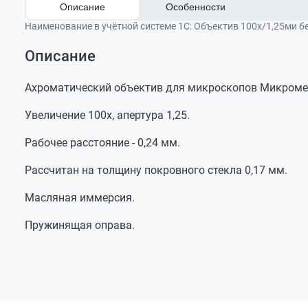
Описание
Особенности
Наименование в учётной системе 1С:
Объектив 100х/1,25ми бес
Описание
Увеличение: 100х.
Числовая апертура: 1,25.
Ахроматический объектив для микроскопов Микромед 1 
Тип коррекции: ахромат.
Увеличение 100х, апертура 1,25.
Иммерсия: масляная.
Рабочее расстояние - 0,24 мм.
Оптическая схема: «бесконечность».
Покровное стекло: 0,17 мм.
Рассчитан на толщину покровного стекла 0,17 мм.
Совместимость: Микромед 1, Микромед 2.
Масляная иммерсия.
Пружинящая оправа.