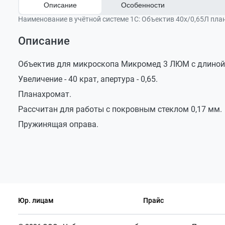
Описание
Особенности
Наименование в учётной системе 1С:
Объектив 40х/0,65Л пла
Описание
Увеличение: 40х.
Числовая апертура: 0,65.
Объектив для микроскопа Микромед 3 ЛЮМ с длиной т
Тип коррекции: планахромат (Plan), для люминес
Увеличение - 40 крат, апертура - 0,65.
Иммерсия: сухой объектив.
Планахромат.
Оптическая схема: «бесконечность».
Рассчитан для работы с покровным стеклом 0,17 мм.
Покровное стекло: 0,17 мм.
Пружинящая оправа.
Совместимость: Микромед 3 ЛЮМ.
Юр. лицам
Прайс