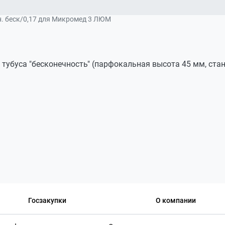
н. беск/0,17 для Микромед 3 ЛЮМ
убуса "бесконечность" (парфокальная высота 45 мм, стан
центных микроскопов.
Госзакупки
О компании