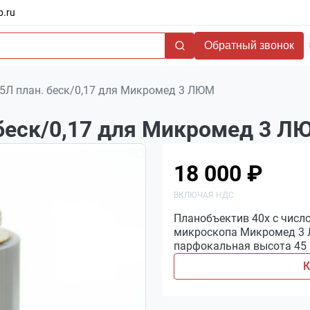
b.ru
Обратный звонок
65Л план. беск/0,17 для Микромед 3 ЛЮМ
 беск/0,17 для Микромед 3 Л
18 000 ₽
Планобъектив 40х с число
микроскопа Микромед 3 Л
парфокальная высота 45 
К