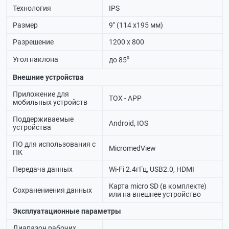
Технология
IPS
Размер
9" (114 х195 мм)
Разрешение
1200 х 800
Угол наклона
до 85⁰
Внешние устройства
Приложение для
TOX - APP
мобильных устройств
Поддерживаемые
Android, IOS
устройства
ПО для использования с
MicromedView
ПК
Передача данных
Wi-Fi 2.4гГц, USB2.0, HDMI
Карта micro SD (в комплекте)
Сохранениения данных
или на внешнее устройство
Эксплуатационные параметры
Диапазон рабочих