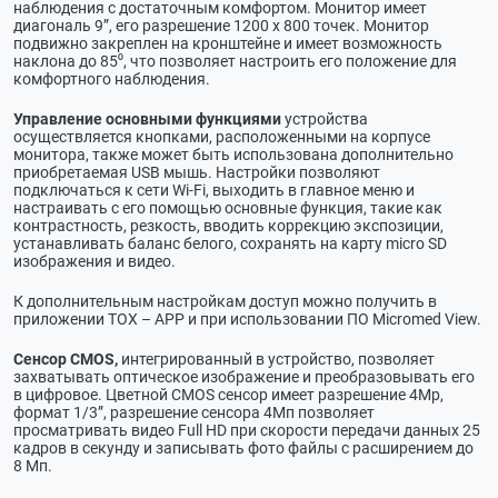
наблюдения с достаточным комфортом. Монитор имеет
диагональ 9”, его разрешение 1200 х 800 точек. Монитор
подвижно закреплен на кронштейне и имеет возможность
наклона до 85⁰, что позволяет настроить его положение для
комфортного наблюдения.
Управление основными функциями
устройства
осуществляется кнопками, расположенными на корпусе
монитора, также может быть использована дополнительно
приобретаемая USB мышь. Настройки позволяют
подключаться к сети Wi-Fi, выходить в главное меню и
настраивать с его помощью основные функция, такие как
контрастность, резкость, вводить коррекцию экспозиции,
устанавливать баланс белого, сохранять на карту micro SD
изображения и видео.
К дополнительным настройкам доступ можно получить в
приложении TOX – APP и при использовании ПО Micromed View.
Сенсор CMOS,
интегрированный в устройство, позволяет
захватывать оптическое изображение и преобразовывать его
в цифровое. Цветной CMOS сенсор имеет разрешение 4Мр,
формат 1/3”, разрешение сенсора 4Мп позволяет
просматривать видео Full HD при скорости передачи данных 25
кадров в секунду и записывать фото файлы с расширением до
8 Мп.