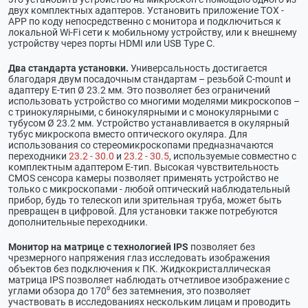
двух комплектных адаптеров. Установить приложение TOX -
APP по коду непосредственно с монитора и подключиться к
локальной Wi-Fi сети к мобильному устройству, или к внешнему
устройству через порты HDMI или USB Type C.
Два стандарта установки.
Универсальность достигается
благодаря двум посадочным стандартам – резьбой C-mount и
адаптеру Е-тип Ø 23.2 мм. Это позволяет без ограничений
использовать устройство со многими моделями микроскопов –
с тринокулярными, с бинокулярными и с монокулярными с
тубусом Ø 23.2 мм. Устройство устанавливается в окулярный
тубус микроскопа вместо оптического окуляра. Для
использования со стереомикроскопами предназначаются
переходники
23.2 - 30.0
и
23.2 - 30.5
, используемые совместно с
комплектным адаптером Е-тип. Высокая чувствительность
CMOS сенсора камеры позволяет применять устройство не
только с микроскопами - любой оптический наблюдательный
прибор, будь то телескоп или зрительная труба, может быть
превращен в цифровой. Для установки также потребуются
дополнительные переходники.
Монитор на матрице с технологией IPS
позволяет без
чрезмерного напряжения глаз исследовать изображения
объектов без подключения к ПК. Жидкокристаллическая
матрица IPS позволяет наблюдать отчетливое изображение с
углами обзора до 170⁰ без затемнения, это позволяет
участвовать в исследованиях нескольким лицам и проводить