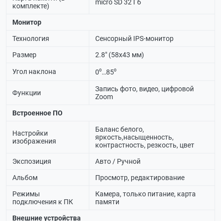
micro SD 32 Гб
комплекте)
Монитор
Технология
Сенсорный IPS-монитор
Размер
2.8" (58х43 мм)
Угол наклона
0⁰…85⁰
Запись фото, видео, цифровой
Функции
Zoom
Встроенное ПО
Баланс белого,
Настройки
яркость,насыщенность,
изображения
контрастность, резкость, цвет
Экспозиция
Авто / Ручной
Альбом
Просмотр, редактирование
Режимы
Камера, только питание, карта
подключения к ПК
памяти
Внешние устройства