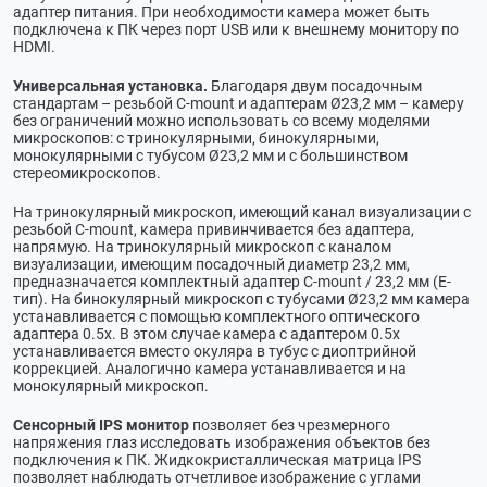
адаптер питания. При необходимости камера может быть
подключена к ПК через порт USB или к внешнему монитору по
HDMI.
Универсальная установка.
Благодаря двум посадочным
стандартам – резьбой C-mount и адаптерам Ø23,2 мм – камеру
без ограничений можно использовать со всему моделями
микроскопов: с тринокулярными, бинокулярными,
монокулярными с тубусом Ø23,2 мм и с большинством
стереомикроскопов.
На тринокулярный микроскоп, имеющий канал визуализации с
резьбой C-mount, камера привинчивается без адаптера,
напрямую. На тринокулярный микроскоп с каналом
визуализации, имеющим посадочный диаметр 23,2 мм,
предназначается комплектный адаптер C-mount / 23,2 мм (Е-
тип). На бинокулярный микроскоп с тубусами Ø23,2 мм камера
устанавливается с помощью комплектного оптического
адаптера 0.5х. В этом случае камера с адаптером 0.5х
устанавливается вместо окуляра в тубус с диоптрийной
коррекцией. Аналогично камера устанавливается и на
монокулярный микроскоп.
Сенсорный IPS монитор
позволяет без чрезмерного
напряжения глаз исследовать изображения объектов без
подключения к ПК. Жидкокристаллическая матрица IPS
позволяет наблюдать отчетливое изображение с углами