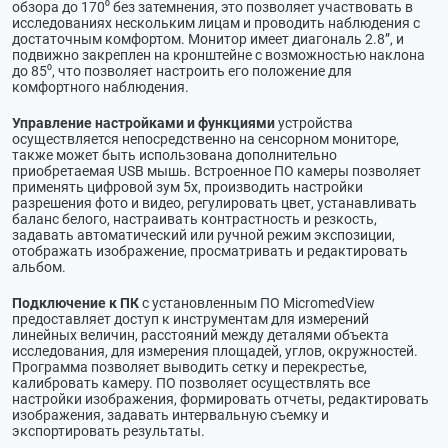
обзора до 170⁰ без затемнения, это позволяет участвовать в
исследованиях нескольким лицам и проводить наблюдения с
достаточным комфортом. Монитор имеет диагональ 2.8”, и
подвижно закреплен на кронштейне с возможностью наклона
до 85⁰, что позволяет настроить его положение для
комфортного наблюдения.
Управление настройками и функциями
устройства
осуществляется непосредственно на сенсорном мониторе,
также может быть использована дополнительно
приобретаемая USB мышь. Встроенное ПО камеры позволяет
применять цифровой зум 5х, производить настройки
разрешения фото и видео, регулировать цвет, устанавливать
баланс белого, настраивать контрастность и резкость,
задавать автоматический или ручной режим экспозиции,
отображать изображение, просматривать и редактировать
альбом.
Подключение к ПК
с установленным ПО MicromedView
предоставляет доступ к инструментам для измерений
линейных величин, расстояний между деталями объекта
исследования, для измерения площадей, углов, окружностей.
Программа позволяет выводить сетку и перекрестье,
калибровать камеру. ПО позволяет осуществлять все
настройки изображения, формировать отчеты, редактировать
изображения, задавать интервальную съемку и
экспортировать результаты.