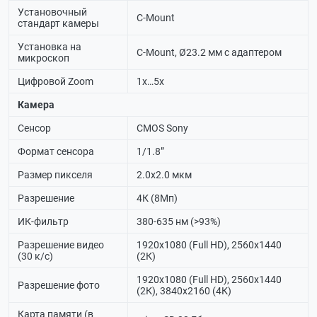
Установочный
C-Mount
стандарт камеры
Установка на
C-Mount, Ø23.2 мм с адаптером
микроскоп
Цифровой Zoom
1х…5х
Камера
Сенсор
CMOS Sony
Формат сенсора
1/1.8”
Размер пикселя
2.0х2.0 мкм
Разрешение
4К (8Мп)
ИК-фильтр
380-635 нм (>93%)
Разрешение видео
1920x1080 (Full HD), 2560х1440
(30 к/с)
(2К)
1920x1080 (Full HD), 2560х1440
Разрешение фото
(2К), 3840х2160 (4К)
Карта памяти (в