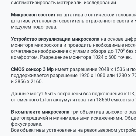
систематизировать материалы исследований.
Пипетка пластиковая большая
Механика микроскопа
Пипетка пластиковая малая
Микроскоп состоит
из штатива с оптической головкой
Фокусировка микроскопа
Ручная, п
штативе установлен осветитель отраженного света и
Пробирка пластиковая
Предметный столик
Механичес
модулем подогрева.
Пинцет пластиковый
Перемещение препарата X-Y
50 - 20 мм
Устройство визуализации микроскопа
на основе цифр
Салфетка для чистки оптики в упаковке
мониторе микроскопа и проводить необходимые иссл
Цена деления шкал
1 мм, с но
Салфетка для чистки монитора
отчетливое изображение с углами обзора до 170⁰ без
Держатель препарата
Накладной
комфортом. Разрешение монитора 1024 х 600 точек.
Булавка
Привод
Коаксиаль
Адаптер 5В / 2А
CMOS сенсор 3 Мр
имеет разрешение 2048 x 1536 и по
поддерживается разрешение 1920 x 1080 или 1280 х 
Модуль подогрева
Кабель USB – Type-C
и 3856 х 2160.
Аккумулятор тип 18650
Диапазон температуры
22 - 50⁰С
Данные могут быть сохранены без подключения к ПК, 
Кейс
Точность поддержания температуры
±1⁰
от сменного Li-Ion аккумулятора тип 18650 емкостью
Руководство по эксплуатации
Установки
⁰С / ⁰F
В комплекте микроскопа
три объектива высокого раз
цветопередачей и минимальными искажениями. Объек
Осветители
фокусировке.
Отраженного света
Светодиод
Все объективы установлены на револьверном устрой