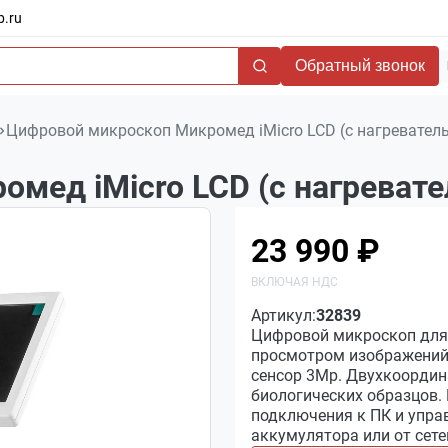
b.ru
Обратный звонок
Цифровой микроскоп Микромед iMicro LCD (с нагревател
мед iMicro LCD (с нагреват
23 990 ₽
Артикул:
32839
Цифровой микроскоп для 
просмотром изображений 
сенсор 3Мр. Двухкоордин
биологических образцов.
подключения к ПК и управ
аккумулятора или от сете