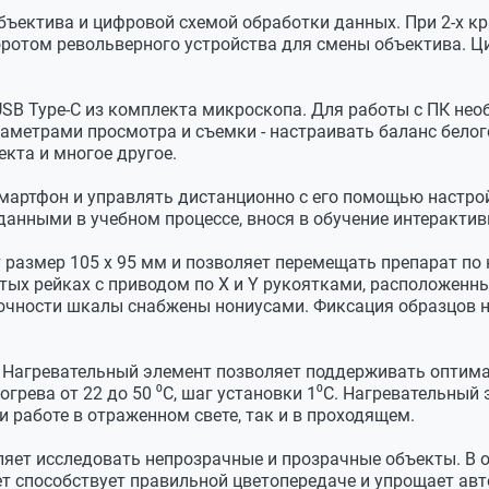
0.75Вт с коллектором
ъектива и цифровой схемой обработки данных. При 2-х к
оротом револьверного устройства для смены объектива. 
регулируемая диафрагма
USB Type-C из комплекта микроскопа. Для работы с ПК нео
ая 0-100% с шагом 5%
метрами просмотра и съемки - настраивать баланс белого,
кта и многое другое.
мартфон и управлять дистанционно с его помощью настро
анными в учебном процессе, внося в обучение интеракти
1 x 3.38 мм)
размер 105 х 95 мм и позволяет перемещать препарат по н
км
ых рейках с приводом по X и Y рукоятками, расположенны
6
точности шкалы снабжены нониусами. Фиксация образцов 
 / 1280 х 720
 Нагревательный элемент позволяет поддерживать оптима
 / 3040 х 1712 / 3856 х 2160
грева от 22 до 50 ⁰С, шаг установки 1⁰С. Нагревательный
спокоррекцией ±3EV
 работе в отраженном свете, так и в проходящем.
0, 400, 800, 1600
яет исследовать непрозрачные и прозрачные объекты. В 
вет способствует правильной цветопередаче и упрощает а