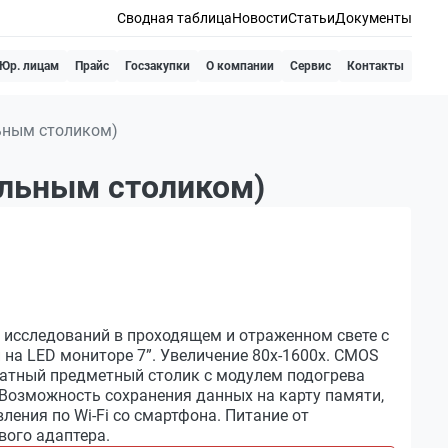
Сводная таблица
Новости
Статьи
Документы
Юр. лицам
Прайс
Госзакупки
О компании
Сервис
Контакты
ьным столиком)
ельным столиком)
исследований в проходящем и отраженном свете с
на LED мониторе 7”. Увеличение 80х-1600х. CMOS
атный предметный столик с модулем подогрева
 Возможность сохранения данных на карту памяти,
ления по Wi-Fi со смартфона. Питание от
вого адаптера.