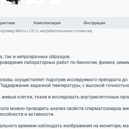
ристики
Комплектация
Инструкции
ромед iMicro LCD (с нагревательным столиком)
со встроенным источником проходящего света и регулято
ьным столиком)
и, осветителем отраженного света и слотом для карты пам
, так и непрозрачных образцов.
ифровой
роведения лабораторных работ по биологии, физике, химии
ивами 4х, 10х и 40х (на штативе)
еремещением препарата 50 - 20 мм
встроенным модулем подогрева
озова, осуществляет подогрев исследуемого препарата до
ности живых организмов
Поддержание заданной температуры, с высокой точностью
х/0.25, 40х/0.65
 на 160 мм
живые клетки, ткани и исследовать внутриклеточные про
тфона
па можно проводить анализ свойств сперматозоидов жив
особности и активности.
ктива
лектросети от адаптера
ми
м
ального времени наблюдать изображения на мониторе, ма