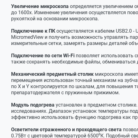
Проходящего света
Светодиод 
Увеличение микроскопа
определяется увеличением об
до 1600х. Изменение увеличения осуществляется пов
Цветовая температура светодиодов
6500⁰К
рукояткой на основании микроскопа.
Апертурная диафрагма
Ирисовая 
Подключение к ПК
осуществляется кабелем USB2.0 - 
Регулировка яркости
Независим
MicromedView и получить возможность управлять пара
измерительные сетки, замерять размеры деталей объе
Камера
Сенсор
CMOS 3Мр
Подключение по сети Wi-Fi
позволяет использовать с
также сохранять необходимые файлы, обмениваться д
Формат сенсора
1/2.7“ (4.5
Механический предметный столик
микроскопа имеет 
Размер пикселя
2.2 х 2.2 м
перемещения использован точный механизм на зубчат
Разрешение сенсора
2048 x 153
по X и Y контролируется по шкалам, для повышения 
препаратодержателя с пружинным прижимом.
Разрешение видео
1920 x 1080
Модуль подогрева
установлен в предметном столике.
Разрешение фото
1920 x 1080
исследованиях. Диапазон установок температуры подо
Экспозиция
Авто, с эк
эффективно использовать функцию подогрева как при
Светочувствительность
ISO 100, 20
Осветители отраженного и проходящего света
позвол
0.75Вт с цветовой температурой 6500⁰К. Подобный с
Цифровой зум
2х*