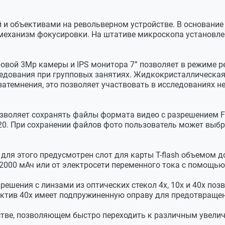
 и объективами на револьверном устройстве. В основание
еремещением предметного столика
 механизм фокусировки. На штативе микроскопа установле
кий, двухкоординатный
овой 3Мр камеры и IPS монитора 7” позволяет в режиме 
едования при групповых занятиях. Жидкокристаллическая 
ниусами
 затемнения, это позволяет участвовать в исследованиях 
 с прижимом препарата
ный X-Y
зволяет сохранять файлы формата видео с разрешением Ful
720. При сохранении файлов фото пользователь может выб
для этого предусмотрен слот для карты T-flash объемом д
 2000 мАч или от электросети переменного тока с помощь
решения с линзами из оптических стекол 4х, 10х и 40х по
тив 40х имеет подпружиненную оправу для предотвращен
 0.75Вт
стве, позволяющем быстро переходить к различным увели