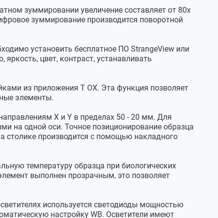
ратном зуммировании увеличение составляет от 80х
Цифровое зуммирование производится поворотной
бходимо установить бесплатное ПО StrangeView или
 яркость, цвет, контраст, устанавливать
йками из приложения T OX. Эта функция позволяет
вные элементы.
аправлениям X и Y в пределах 50 - 20 мм. Для
ми на одной оси. Точное позиционирование образца
на столике производится с помощью накладного
льную температуру образца при биологических
 элемент выполнен прозрачным, это позволяет
осветителях используется светодиоды мощностью
втоматическую настройку WB. Осветители имеют