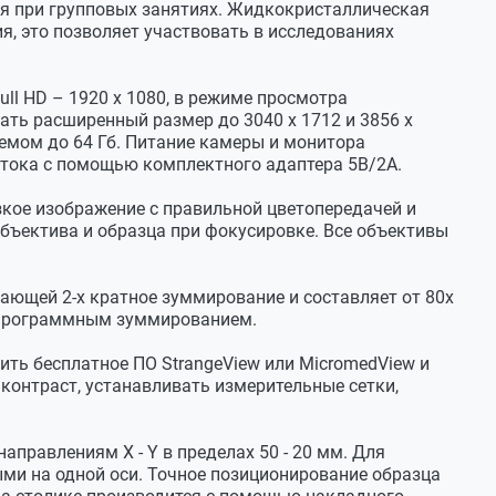
я при групповых занятиях. Жидкокристаллическая
я, это позволяет участвовать в исследованиях
ll HD – 1920 x 1080, в режиме просмотра
ать расширенный размер до 3040 х 1712 и 3856 х
ъемом до 64 Гб. Питание камеры и монитора
о тока с помощью комплектного адаптера 5В/2А.
езкое изображение с правильной цветопередачей и
ъектива и образца при фокусировке. Все объективы
ающей 2-х кратное зуммирование и составляет от 80х
и программным зуммированием.
ть бесплатное ПО StrangeView или MicromedView и
 контраст, устанавливать измерительные сетки,
правлениям X - Y в пределах 50 - 20 мм. Для
ми на одной оси. Точное позиционирование образца