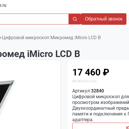
b.ru
Обратный звонок
Цифровой микроскоп Микромед iMicro LCD В
омед iMicro LCD В
17 460 ₽
Артикул:
32840
Цифровой микроскоп для 
просмотром изображений н
Двухкоординатный предме
памяти и подключения к П
адаптера.
К