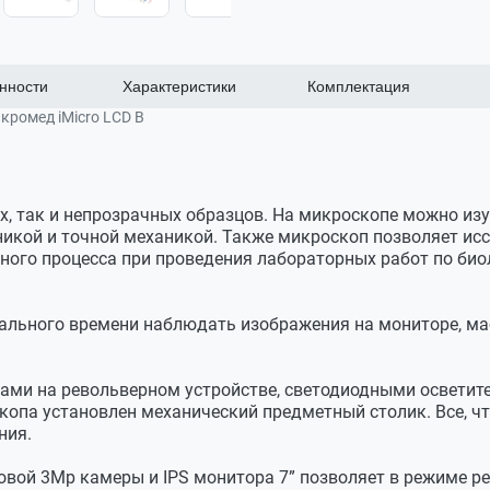
нности
Характеристики
Комплектация
ромед iMicro LCD В
со встроенным источником проходящего света и регулято
и, осветителем отраженного света и слотом для карты па
х, так и непрозрачных образцов. На микроскопе можно из
ифровой
икой и точной механикой. Также микроскоп позволяет исс
ивами 4х, 10х и 40х
ного процесса при проведения лабораторных работ по биоло
еремещением препарата 50 - 20 мм
жателем препарата (установлен на штативе)
ального времени наблюдать изображения на мониторе, ма
х/0.25, 40х/0.65
 на 160 мм
вами на револьверном устройстве, светодиодными осветит
лектросети от адаптера
опа установлен механический предметный столик. Все, что
ния.
ми
ктива
мм
овой 3Мр камеры и IPS монитора 7” позволяет в режиме ре