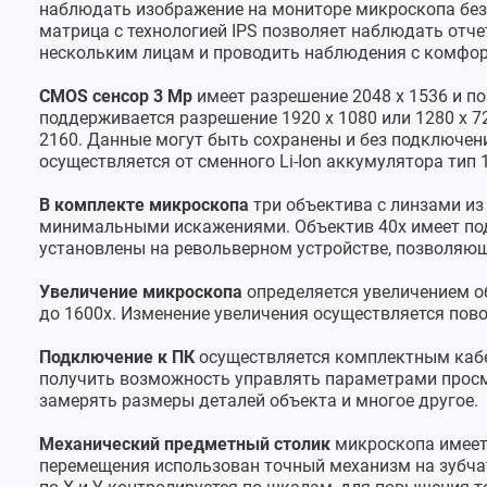
наблюдать изображение на мониторе микроскопа без
Пипетка пластиковая малая
Механика микроскопа
матрица c технологией IPS позволяет наблюдать отче
Пробирка пластиковая
нескольким лицам и проводить наблюдения с комфорт
Фокусировка микроскопа
Ручная, п
Пинцет пластиковый
Предметный столик
Механичес
CMOS сенсор 3 Мр
имеет разрешение 2048 x 1536 и по
Салфетка для чистки оптики в упаковке
поддерживается разрешение 1920 x 1080 или 1280 х 7
Перемещение препарата X-Y
50 - 20 мм
2160. Данные могут быть сохранены и без подключени
Салфетка для чистки монитора
осуществляется от сменного Li-Ion аккумулятора тип
Цена деления шкал
1 мм, с но
Булавка
Держатель препарата
Накладной
В комплекте микроскопа
три объектива с линзами из
Адаптер 5В / 2А
минимальными искажениями. Объектив 40х имеет под
Привод
Коаксиаль
Кабель USB – Type-C
установлены на револьверном устройстве, позволяю
Осветители
Аккумулятор тип 18650
Увеличение микроскопа
определяется увеличением об
Отраженного света
Кейс
Светодиод
до 1600х. Изменение увеличения осуществляется по
Руководство по эксплуатации
Проходящего света
Светодиод 
Подключение к ПК
осуществляется комплектным кабел
получить возможность управлять параметрами просмот
Цветовая температура
6500⁰К
замерять размеры деталей объекта и многое другое.
Регулировка яркости
Независим
Механический предметный столик
микроскопа имеет 
Камера
перемещения использован точный механизм на зубчат