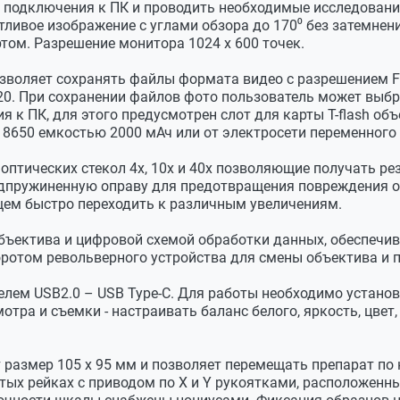
 подключения к ПК и проводить необходимые исследовани
тливое изображение с углами обзора до 170⁰ без затемнени
ом. Разрешение монитора 1024 х 600 точек.
еремещением предметного столика
кий, двухкоординатный
зволяет сохранять файлы формата видео с разрешением Fu
20. При сохранении файлов фото пользователь может выбр
я к ПК, для этого предусмотрен слот для карты T-flash об
 18650 емкостью 2000 мАч или от электросети переменног
ниусами
 с прижимом препарата
 оптических стекол 4х, 10х и 40х позволяющие получать р
пружиненную оправу для предотвращения повреждения об
ный X-Y
щем быстро переходить к различным увеличениям.
ъектива и цифровой схемой обработки данных, обеспечив
 0.75Вт
воротом револьверного устройства для смены объектива 
0.75Вт с коллектором
ем USB2.0 – USB Type-C. Для работы необходимо установи
ра и съемки - настраивать баланс белого, яркость, цвет,
ая
размер 105 х 95 мм и позволяет перемещать препарат по на
ых рейках с приводом по X и Y рукоятками, расположенны