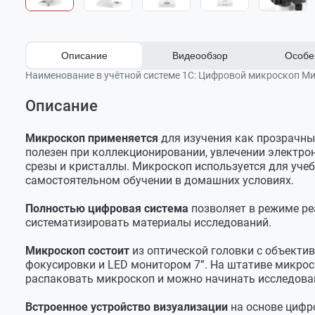
Описание
Видеообзор
Особе
Наименование в учётной системе 1С:
Цифровой микроскоп Мик
Описание
Увеличение микроскопа от 80х до 1600х
Штатив с механизмом фокусировки и основанием 
Цифровой микроскоп Микромед iMicro LCD В
Цветной IPS монитор 7”
Оптическая головка с камерой со схемой обработк
Микроскоп применяется
для изучения как прозрачны
Тип микроскопа
Прямой, ц
полезен при коллекционировании, увлечении электрон
Сенсор CMOS с разрешением 3Мр
Револьверное устройство с установленными объект
Общее увеличение
80х - 1600х
срезы и кристаллы. Микроскоп используется для учеб
Инструкция по
Механический предметный столик 105 х 95 мм с п
Механический предметный столик 105х95 мм с дер
самостоятельном обучении в домашних условиях.
эксплуатации.
Оптика микроскопа
Микромед iMicro
Осветители проходящего и отраженного света
Монитор LCD (закреплен на оптической головке)
LCD В
Полностью цифровая система
позволяет в режиме ре
Объективы
4х/0.10, 10
Возможность подключения микроскопа к ПК
Предметные стекла - 5 шт
систематизировать материалы исследований.
Коррекция объективов
Ахроматы,
Запись файлов с микроскопа на карту памяти
Покровные стекла в контейнере
Микроскоп состоит
из оптической головки с объекти
Покровное стекло
0.17 мм
Питание от сменного Li-Ion аккумулятора или от э
Пробирка пластиковая с икрой креветок
фокусировки и LED монитором 7”. На штативе микроск
распаковать микроскоп и можно начинать исследова
Револьверное устройство
Пробирка пластиковая с грибками сахаромицета
На 3 объе
Пипетка пластиковая большая
Рабочее расстояние
11.2 - 0.6 
Встроенное устройство визуализации
на основе цифр