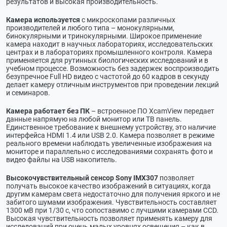
результатов и высокая производительность.
Камера используется
с микроскопами различных
производителей и любого типа – монокулярными,
бинокулярными и тринокулярными. Широкое применение
камера находит в научных лабораториях, исследовательских
центрах и в лабораториях промышленного контроля. Камера
применяется для рутинных биологических исследований и в
учебном процессе. Возможность без задержек воспроизводить
безупречное Full HD видео с частотой до 60 кадров в секунду
делает камеру отличным инструментов при проведении лекций
и семинаров.
Камера работает без ПК
– встроенное ПО XcamView передает
данные напрямую на любой монитор или ТВ панель.
Единственное требование к внешнему устройству, это наличие
интерфейса HDMI 1.4 или USB 2.0. Камера позволяет в режиме
реального времени наблюдать увеличенные изображения на
мониторе и параллельно с исследованиями сохранять фото и
видео файлы на USB накопитель.
Высокочувствительный сенсор Sony IMX307
позволяет
получать высокое качество изображений в ситуациях, когда
другим камерам света недостаточно для получения яркого и не
забитого шумами изображения. Чувствительность составляет
1300 мВ при 1/30 с, что сопоставимо с лучшими камерами CCD.
Высокая чувствительность позволяет применять камеру для
исследований при очень малых уровнях освещения – как в