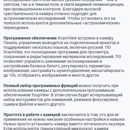
светлом, так и в темном поле, в свете видимой люминесценции,
при промышленном контроле. Благодаря высокой
чувствительности камера отлично подходит для
астрономических исследований. Чтобы установить его на
телескоп используются дополнительные «астрономические»
переходники.
Программное обеспечение
XcamView встроено в камеру.
Панель управления выводится на подключенный монитор и
поддерживает несколько языков, включая русский. ПО
XcamView, это полноценная программа для просмотра,
сохранения и редактирования материалов исследований. ПО
позволяет управлять режимами экспонирования и
настройками баланса белого, регулировать параметры
изображения, настраивать шумоподавление, масштабировать
до 10х, отображать изображения и многое другое.
Полный набор программных функций
можно получить при
использовании камеры с дополнительным программным
обеспечением ToupView. В этом случае будет исчерпывающий
набор инструментов для измерений, режимов фокусировки,
сшивки файлов и много другого.
Простота в работе с камерой
заключается в том, что для ее
применения не нужны никакие особенные настройки и навыки.
Нужно просто установить камеру вместо оптического окуляра.
Если используется тринокулярный микроскоп, камера