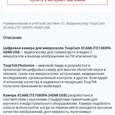
Наименование в учётной системе 1С:
Видеоокуляр ToupCam
XCAMLITE1080PA HDMI USB
Описание
Цифровая камера для микроскопа ToupCam XCAMLITE1080PA
HDMI USB
— видеоокуляр для съёмки фото и видео с
микроскопа и вывода изображения на ПК или монитор.
ToupTek Photonics
– мировой лидер в разработке и
производстве цифровых камер для многих областей науки и
техники, таких как микроскопия, астрономия, медицинские
исследования, промышленный контроль и других. Благодаря
эталонному качеству и надежности продукция ToupTek
получила признание во всем мире.
Камера XCAMLITE1080PA (HDMI USB)
разработана в
соответствии с высокими стандартами, принятыми для
научного и индустриального оборудования. Камера подобного
класса используется, когда на первом месте находятся высокое
качество изображений, достоверность получаемых